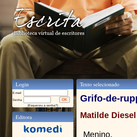
Login
Texto selecionado
E-mail
Grifo-de-rup
Senha
|
Esqueceu a senha?
|
Matilde Diesel
Editora
Menino,