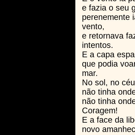
e fazia o seu g
perenemente i
vento,
e retornava f
intentos.
E a capa espa
que podia voar
mar.
No sol, no céu
não tinha onde
não tinha onde
Coragem!
E a face da li
novo amanhece