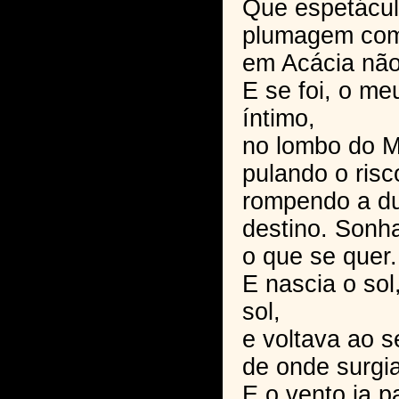
Que espetácul
plumagem comp
em Acácia não
E se foi, o m
íntimo,
no lombo do M
pulando o risc
rompendo a du
destino. Sonha
o que se quer.
E nascia o sol
sol,
e voltava ao s
de onde surgia
E o vento ia p