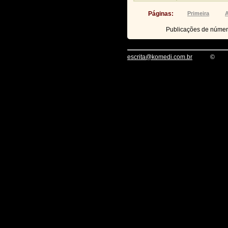
Páginas:
Primeira
A
Publicações de núme
escrita@komedi.com.br
©