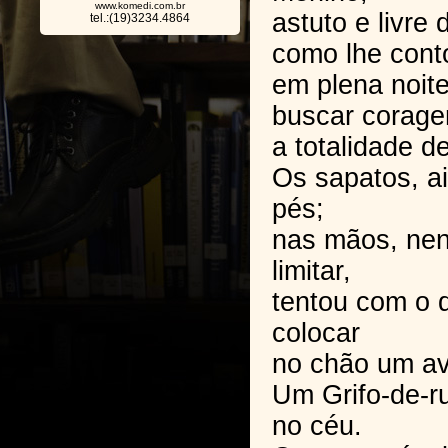
www.komedi.com.br
astuto e livre 
tel.:(19)3234.4864
como lhe conto
em plena noit
buscar corage
a totalidade d
Os sapatos, a
pés;
nas mãos, ne
limitar,
tentou com o d
colocar
no chão um av
Um Grifo-de-ru
no céu.