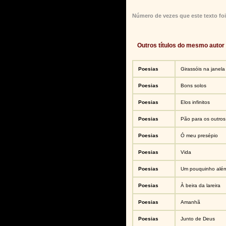
Número de vezes que este texto foi
Outros títulos do mesmo autor
Poesias
Girassóis na janela
Poesias
Bons solos
Poesias
Elos infinitos
Poesias
Pão para os outros
Poesias
Ó meu presépio
Poesias
Vida
Poesias
Um pouquinho alé
Poesias
À beira da lareira
Poesias
Amanhã
Poesias
Junto de Deus