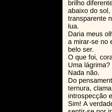
brilho diferent
abaixo do sol,
transparente n
lua.
Daria meus ol
a mirar-se no 
belo ser.
O que foi, cor
Uma lágrima?
Nada não.
Do pensamento
ternura, clam
introspecção e
Sim! A verdade
sentir-se por in