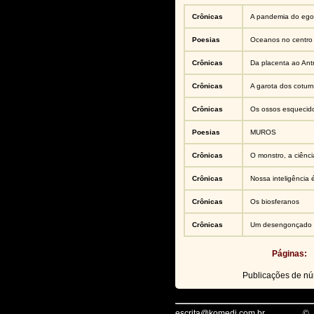
Crônicas
A pandemia do eg
Poesias
Oceanos no centro 
Crônicas
Da placenta ao An
Crônicas
A garota dos coturn
Crônicas
Os ossos esquecid
Poesias
MUROS
Crônicas
O monstro, a ciênci
Crônicas
Nossa inteligência 
Crônicas
Os biosferanos
Crônicas
Um desengonçado 
Páginas:
Publicações de n
escrita@komedi.com.br
©