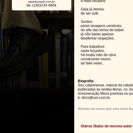
e mais recados.
www.komedi.com.br
tel.:(19)3234.4864
Gaia já deixou
de ser sutil.
Surdos
pelas lavagens cerebrais,
do alto das torres de babel
já não basta apenas
blasfemar negações.
Para trabalhos
nada forçados,
há muita mão de obra
construindo muros
de fake news.
Biografia:
Sou catarinense, natural da cida
publicadas as sextas-feiras, no J
remuneração.Meus poemas eu publ
é: dirzz@uol.com.br.
Número de vezes que este texto foi
Outros títulos do mesmo autor