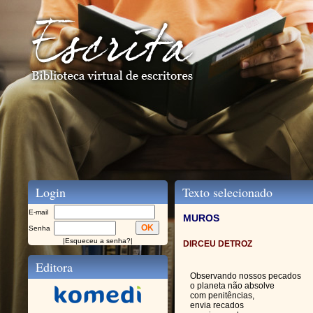
Login
Texto selecionado
E-mail
MUROS
Senha
|
Esqueceu a senha?
|
DIRCEU DETROZ
Editora
Observando nossos pecados
o planeta não absolve
com penitências,
envia recados