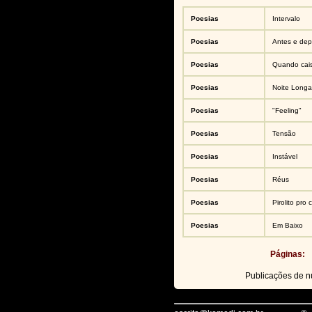
Poesias
Intervalo
Poesias
Antes e dep
Poesias
Quando cai
Poesias
Noite Longa
Poesias
"Feeling"
Poesias
Tensão
Poesias
Instável
Poesias
Réus
Poesias
Pirolito pro
Poesias
Em Baixo
Páginas:
Publicações de 