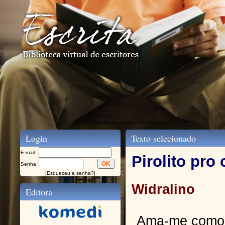
Login
Texto selecionado
E-mail
Pirolito pro
Senha
|
Esqueceu a senha?
|
Widralino
Editora
Ama-me como