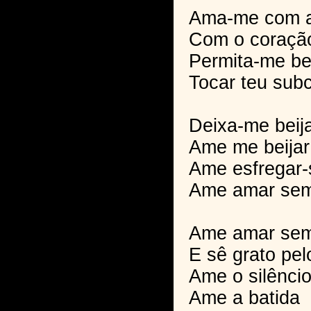
Ama-me com a
Com o coração
Permita-me be
Tocar teu sub
Deixa-me beija
Ame me beijar
Ame esfregar-
Ame amar se
Ame amar sem 
E sê grato pe
Ame o silêncio
Ame a batida