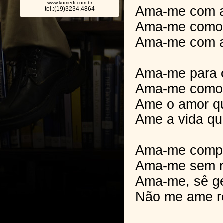
www.komedi.com.br
Ama-me com 
tel.:(19)3234.4864
Ama-me como
Ama-me com a
Ama-me para 
Ama-me como
Ame o amor qu
Ame a vida qu
Ama-me comp
Ama-me sem r
Ama-me, sê g
Não me ame re