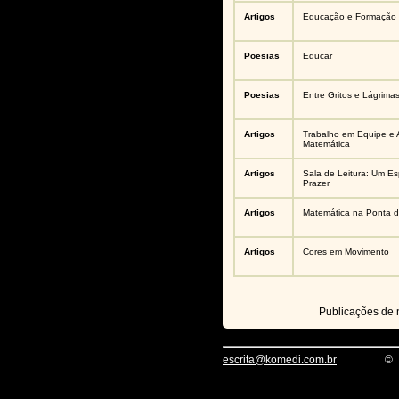
Artigos
Educação e Formação I
Poesias
Educar
Poesias
Entre Gritos e Lágrima
Artigos
Trabalho em Equipe e 
Matemática
Artigos
Sala de Leitura: Um E
Prazer
Artigos
Matemática na Ponta 
Artigos
Cores em Movimento
Publicações de
escrita@komedi.com.br
©