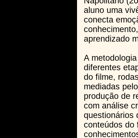
Napolitano (20
aluno uma viv
conecta emoç
conhecimento,
aprendizado ma
A metodologia
diferentes eta
do filme, roda
mediadas pelo
produção de re
com análise cr
questionários 
conteúdos do 
conhecimentos