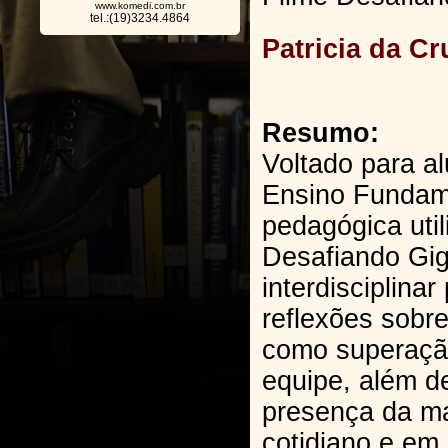
www.komedi.com.br
tel.:(19)3234.4864
Patricia da C
Resumo:
Voltado para a
Ensino Fundame
pedagógica util
Desafiando Gi
interdisciplina
reflexões sobr
como superação
equipe, além d
presença da m
cotidiano e em 