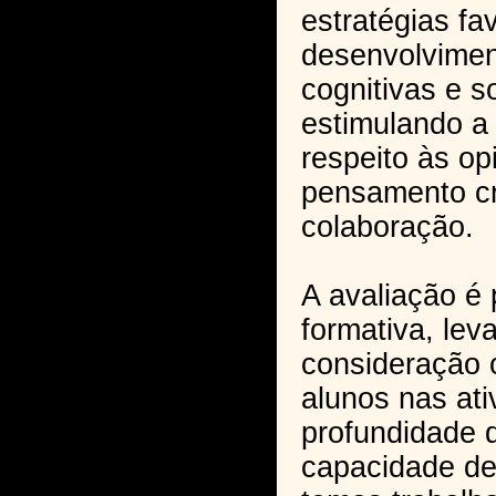
estratégias f
desenvolvimen
cognitivas e s
estimulando a 
respeito às op
pensamento cr
colaboração.
A avaliação é 
formativa, le
consideração 
alunos nas ati
profundidade d
capacidade de 