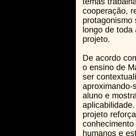
temas trabalh
cooperação, r
protagonismo 
longo de toda
projeto.
De acordo com
o ensino de M
ser contextuali
aproximando-s
aluno e mostr
aplicabilidade
projeto reforç
conhecimento s
humanos e est