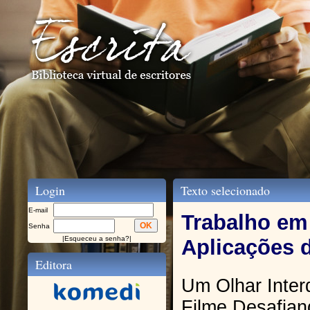
Login
Texto selecionado
E-mail
Trabalho em
Senha
|
Esqueceu a senha?
|
Aplicações 
Editora
Um Olhar Interd
Filme Desafian