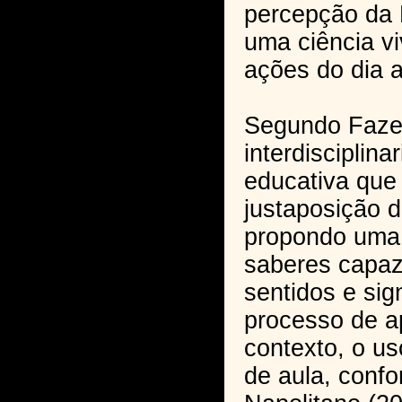
percepção da
uma ciência v
ações do dia a
Segundo Faze
interdisciplin
educativa que 
justaposição 
propondo uma 
saberes capaz
sentidos e sig
processo de 
contexto, o u
de aula, conf