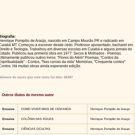
Biografia:
Henrique Pompilio de Araújo, nascido em Campo Mourão PR e radicado em
Cuiabá MT. Começou a escrever desde cedo. Professor aposentado, bacharel em
Direito e Teologia. Trabalhou em diversas escolas em Cuiabá e alguns jornais do
Estado. Publicou sua primeira obra em 1977: Secos & Molhados - Poemas.
Ultimamente publicou outros livros: "Flores do Além" Poemas, "Contos da
Espiritualidade" - Contos, "Nas curvas da vida" Memórias, "Cinquenta contos"
Contos. Há muitas obras ainda esperando edição.
Número de vezes que este texto foi lido: 66397
Outros títulos do mesmo autor
Ensaios
COMO VIVER MAIS DE CEM ANOS
Henrique Pompilio de Araujo
Ensaios
COLÔNIA DAS ÁGUAS
Henrique Pompilio de Araujo
Ensaios
CIÊNCIAS OCULTAS
Henrique Pompilio de Araujo