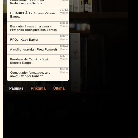
Rodrigues dos Santos
70712
O SABICHÃO - Robério Pereira
Visitas
Barreto
69888
Essa não é mais uma carta -
Visitas
Fernando Rodrigues dos Santos
69687
RPG. - Kady Barker
Visitas
69674
A mulher grávida - Flora Fernweh
Visitas
69581
Perolado de Carmim - José
Visitas
Ernesto Kappel
69490
Computador formatado, ano
Visitas
novo! - Vander Roberto
Páginas:
Próxima
Última