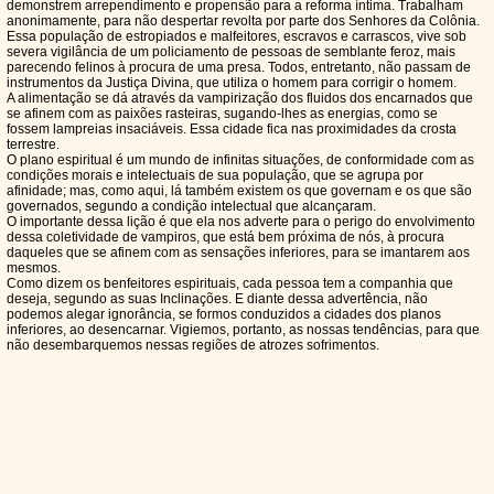
demonstrem arrependimento e propensão para a reforma íntima. Trabalham
anonimamente, para não despertar revolta por parte dos Senhores da Colônia.
Essa população de estropiados e malfeitores, escravos e carrascos, vive sob
severa vigilância de um policiamento de pessoas de semblante feroz, mais
parecendo felinos à procura de uma presa. Todos, entretanto, não passam de
instrumentos da Justiça Divina, que utiliza o homem para corrigir o homem.
A alimentação se dá através da vampirização dos fluidos dos encarnados que
se afinem com as paixões rasteiras, sugando-lhes as energias, como se
fossem lampreias insaciáveis. Essa cidade fica nas proximidades da crosta
terrestre.
O plano espiritual é um mundo de infinitas situações, de conformidade com as
condições morais e intelectuais de sua população, que se agrupa por
afinidade; mas, como aqui, lá também existem os que governam e os que são
governados, segundo a condição intelectual que alcançaram.
O importante dessa lição é que ela nos adverte para o perigo do envolvimento
dessa coletividade de vampiros, que está bem próxima de nós, à procura
daqueles que se afinem com as sensações inferiores, para se imantarem aos
mesmos.
Como dizem os benfeitores espirituais, cada pessoa tem a companhia que
deseja, segundo as suas Inclinações. E diante dessa advertência, não
podemos alegar ignorância, se formos conduzidos a cidades dos planos
inferiores, ao desencarnar. Vigiemos, portanto, as nossas tendências, para que
não desembarquemos nessas regiões de atrozes sofrimentos.