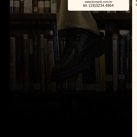
www.komedi.com.br
tel.:(19)3234.4864