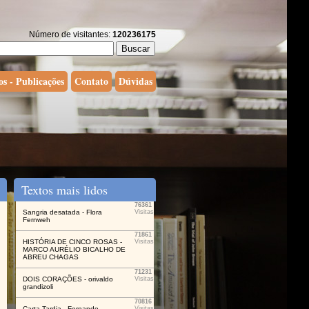
Número de visitantes:
120236175
os - Publicações
Contato
Dúvidas
Textos mais lidos
76361
Sangria desatada - Flora
Visitas
Fernweh
71861
HISTÓRIA DE CINCO ROSAS -
Visitas
MARCO AURÉLIO BICALHO DE
ABREU CHAGAS
71231
DOIS CORAÇÕES - orivaldo
Visitas
grandizoli
70816
Carta Tardia - Fernando
Visitas