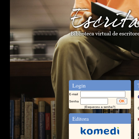
Login
T
E-mail
Senha
|
Esqueceu a senha?
|
Editora