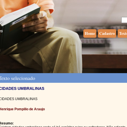
Home
Cadastro
Text
exto selecionado
CIDADES UMBRALINAS
CIDADES UMBRALINAS
Henrique Pompilio de Araujo
Resumo: