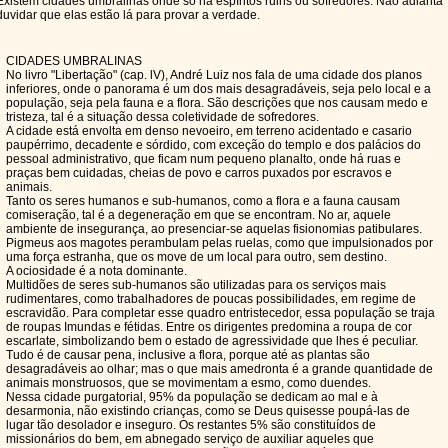
Existem cidades umbralinas onde só há espíritos ruins ou sofredores. Não adianta
duvidar que elas estão lá para provar a verdade.
CIDADES UMBRALINAS
No livro "Libertação" (cap. lV), André Luiz nos fala de uma cidade dos planos
inferiores, onde o panorama é um dos mais desagradáveis, seja pelo local e a
população, seja pela fauna e a flora. São descrições que nos causam medo e
tristeza, tal é a situação dessa coletividade de sofredores.
A cidade está envolta em denso nevoeiro, em terreno acidentado e casario
paupérrimo, decadente e sórdido, com exceção do templo e dos palácios do
pessoal administrativo, que ficam num pequeno planalto, onde há ruas e
praças bem cuidadas, cheias de povo e carros puxados por escravos e
animais.
Tanto os seres humanos e sub-humanos, como a flora e a fauna causam
comiseração, tal é a degeneração em que se encontram. No ar, aquele
ambiente de insegurança, ao presenciar-se aquelas fisionomias patibulares.
Pigmeus aos magotes perambulam pelas ruelas, como que impulsionados por
uma força estranha, que os move de um local para outro, sem destino.
A ociosidade é a nota dominante.
Multidões de seres sub-humanos são utilizadas para os serviços mais
rudimentares, como trabalhadores de poucas possibilidades, em regime de
escravidão. Para completar esse quadro entristecedor, essa população se traja
de roupas Imundas e fétidas. Entre os dirigentes predomina a roupa de cor
escarlate, simbolizando bem o estado de agressividade que lhes é peculiar.
Tudo é de causar pena, inclusive a flora, porque até as plantas são
desagradáveis ao olhar; mas o que mais amedronta é a grande quantidade de
animais monstruosos, que se movimentam a esmo, como duendes.
Nessa cidade purgatorial, 95% da população se dedicam ao mal e à
desarmonia, não existindo crianças, como se Deus quisesse poupá-las de
lugar tão desolador e inseguro. Os restantes 5% são constituídos de
missionários do bem, em abnegado serviço de auxiliar aqueles que