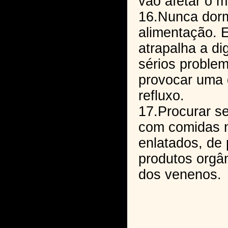
vão afetar o 
16.Nunca dorm
alimentação. 
atrapalha a di
sérios problem
provocar uma
refluxo.
17.Procurar s
com comidas n
enlatados, de 
produtos orgân
dos venenos.