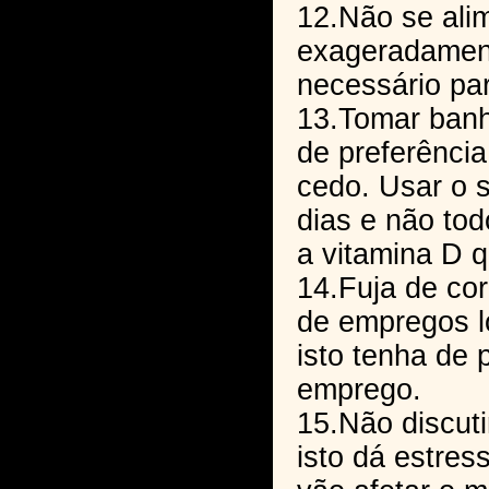
12.Não se ali
exageradamen
necessário par
13.Tomar banh
de preferênci
cedo. Usar o 
dias e não todo
a vitamina D q
14.Fuja de cor
de empregos l
isto tenha de 
emprego.
15.Não discut
isto dá estres