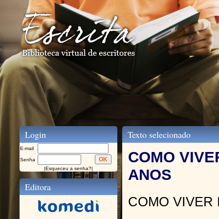
Login
Texto selecionado
E-mail
COMO VIVE
Senha
|
Esqueceu a senha?
|
ANOS
Editora
COMO VIVER 