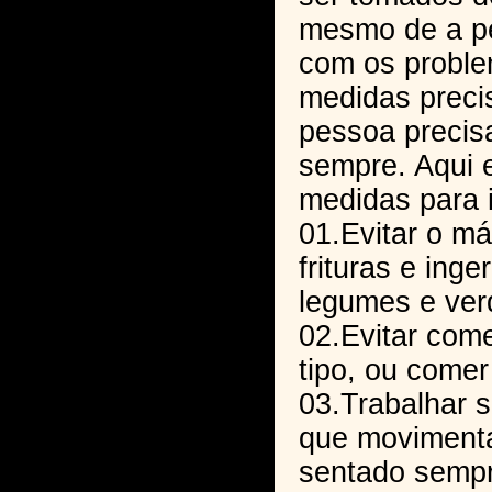
mesmo de a p
com os proble
medidas preci
pessoa precis
sempre. Aqui 
medidas para i
01.Evitar o m
frituras e ing
legumes e verd
02.Evitar come
tipo, ou comer
03.Trabalhar 
que movimenta
sentado sempr