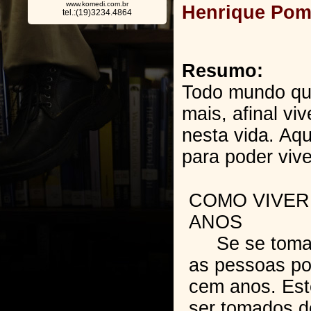
www.komedi.com.br
Henrique Pomp
tel.:(19)3234.4864
Resumo:
Todo mundo qu
mais, afinal v
nesta vida. Aq
para poder viv
COMO VIVER
ANOS
Se se tomar 
as pessoas po
cem anos. Es
ser tomados d