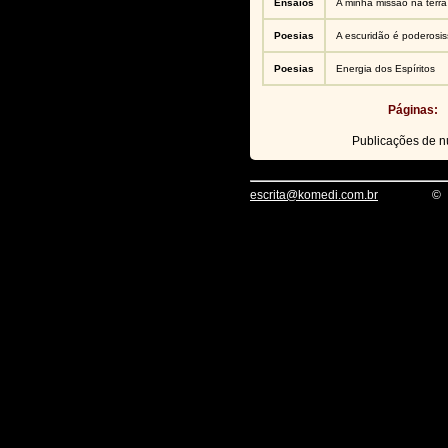
Ensaios
A minha missão na terra
Poesias
A escuridão é poderosi
Poesias
Energia dos Espíritos
Páginas:
Publicações de 
escrita@komedi.com.br
©