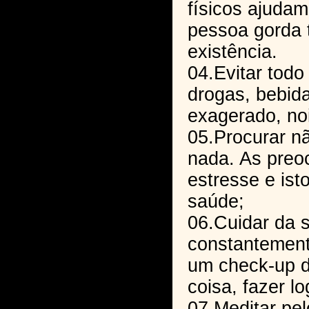
físicos ajuda
pessoa gorda
existência.
04.Evitar todo 
drogas, bebida
exagerado, noi
05.Procurar n
nada. As pre
estresse e isto
saúde;
06.Cuidar da 
constantement
um check-up d
coisa, fazer l
07.Meditar pe