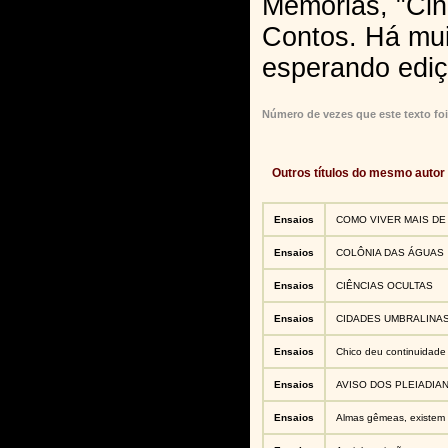
Memórias, "Cin
Contos. Há mui
esperando ediç
Número de vezes que este texto foi
Outros títulos do mesmo autor
Ensaios
COMO VIVER MAIS DE
Ensaios
COLÔNIA DAS ÁGUAS
Ensaios
CIÊNCIAS OCULTAS
Ensaios
CIDADES UMBRALINA
Ensaios
Chico deu continuidade
Ensaios
AVISO DOS PLEIADIA
Ensaios
Almas gêmeas, existem