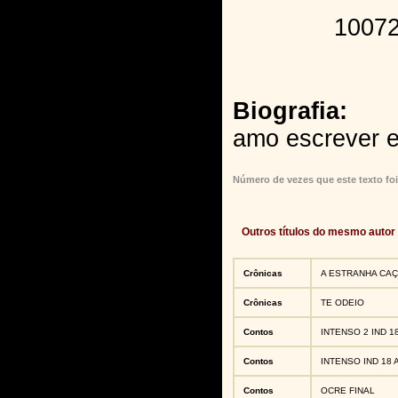
100721..
Biografia:
amo escrever e
Número de vezes que este texto foi
Outros títulos do mesmo autor
Crônicas
A ESTRANHA CA
Crônicas
TE ODEIO
Contos
INTENSO 2 IND 1
Contos
INTENSO IND 18
Contos
OCRE FINAL