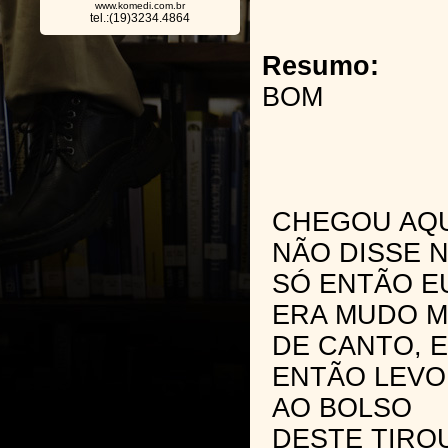
www.komedi.com.br
tel.:(19)3234.4864
Resumo:
BOM
CHEGOU AQU
NÃO DISSE 
SÓ ENTÃO E
ERA MUDO M
DE CANTO, 
ENTÃO LEVO
AO BOLSO
DESTE TIRO