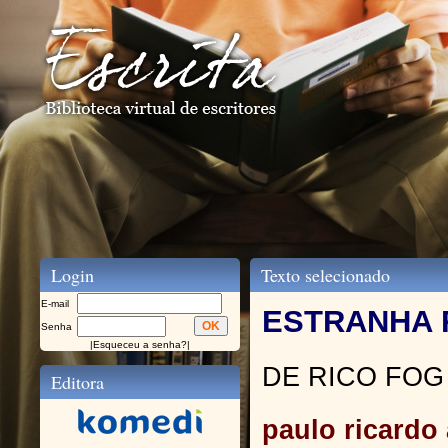
Login
Texto selecionado
E-mail
ESTRANHA 
Senha
|
Esqueceu a senha?
|
DE RICO FOG
Editora
paulo ricardo