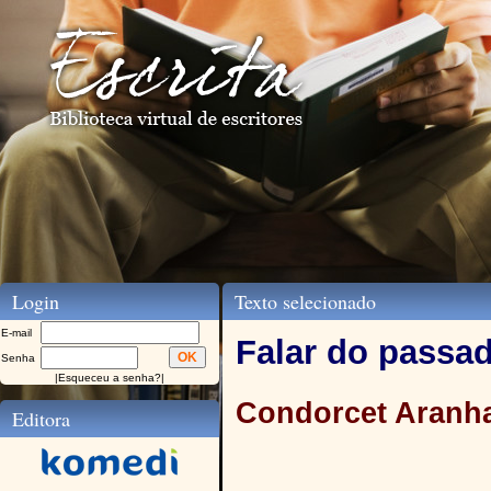
Login
Texto selecionado
E-mail
Falar do passad
Senha
|
Esqueceu a senha?
|
Condorcet Aranh
Editora