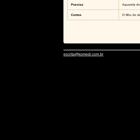
Poesias
Aquarela d
Contos
O filho do d
escrita@komedi.com.br