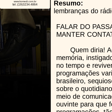
Resumo:
www.komedi.com.br
tel.:(19)3234.4864
lembranças do rád
FALAR DO PASS
MANTER CONTAT
Quem diria! Aqui
memória, instigad
no tempo e revive
programações vari
brasileiro, sequio
sobre o quotidiano
meio de comunicaç
ouvinte para que 