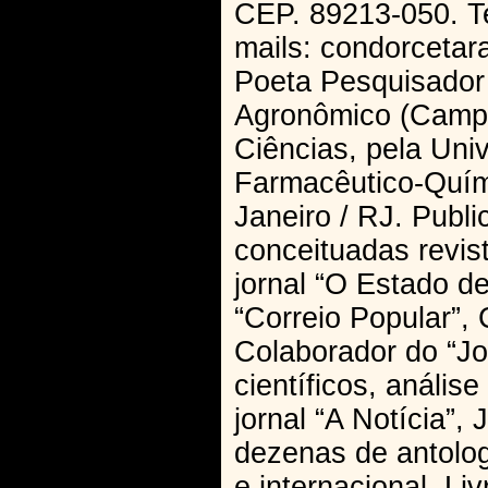
CEP. 89213-050. Te
mails: condorcetar
Poeta Pesquisador C
Agronômico (Campi
Ciências, pela Un
Farmacêutico-Quími
Janeiro / RJ. Publi
conceituadas revista
jornal “O Estado d
“Correio Popular”, 
Colaborador do “Jo
científicos, anális
jornal “A Notícia”, 
dezenas de antolog
e internacional. Li