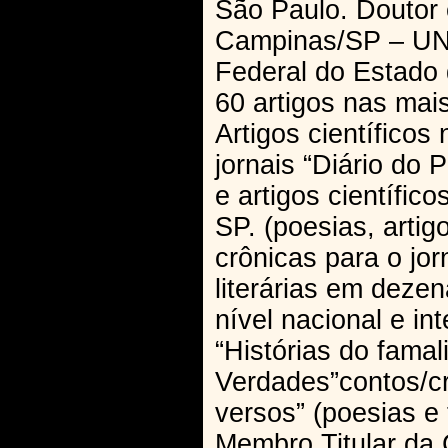
São Paulo. Doutor 
Campinas/SP – UNI
Federal do Estado d
60 artigos nas mais
Artigos científicos
jornais “Diário do
e artigos científic
SP. (poesias, artig
crônicas para o jor
literárias em deze
nível nacional e in
“Histórias do fama
Verdades”contos/c
versos” (poesias e
Membro Titular da 