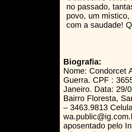
no passado, tanta
povo, um místico,
com a saudade! 
Biografia:
Nome: Condorcet A
Guerra. CPF : 365
Janeiro. Data: 29/0
Bairro Floresta, S
– 3463.9813 Celul
wa.public@ig.com.br
aposentado pelo I