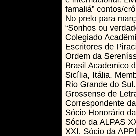
famaliá” contos/cr
No prelo para març
“Sonhos ou verdade
Colegiado Acadêmic
Escritores de Pira
Ordem da Sereníssi
Brasil Academico d
Sicília, Itália. M
Rio Grande do Sul
Grossense de Letra
Correspondente da 
Sócio Honorário da
Sócio da ALPAS XXI
XXI. Sócio da APP