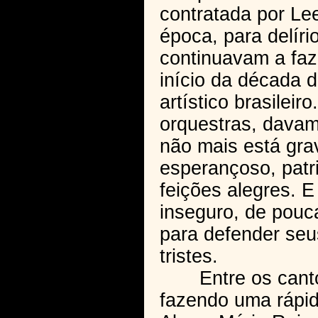
contratada por Le
época, para delír
continuavam a faz
início da década d
artístico brasileir
orquestras, davam
não mais está gr
esperançoso, patri
feições alegres. E
inseguro, de pouca
para defender seus
tristes.
Entre os cantore
fazendo uma rápid