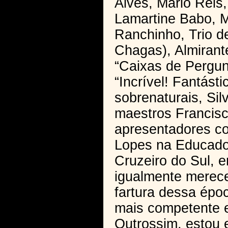
Alves, Mário Reis,
Lamartine Babo, M
Ranchinho, Trio de
Chagas), Almirante
“Caixas de Pergun
“Incrível! Fantást
sobrenaturais, Sil
maestros Francisc
apresentadores co
Lopes na Educador
Cruzeiro do Sul, 
igualmente merece
fartura dessa épo
mais competente e
Outrossim, estou 