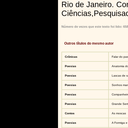
Rio de Janeiro. Co
Ciências,Pesquisad
Número de vezes que este texto foi lido: 65
Outros títulos do mesmo autor
Crônicas
Falar do pas
Poesias
Anatomia d
Poesias
Lascas de 
Poesias
Sonhos mar
Poesias
Companheir
Poesias
Grande Ser
Contos
As moscas
Poesias
A Formiga e