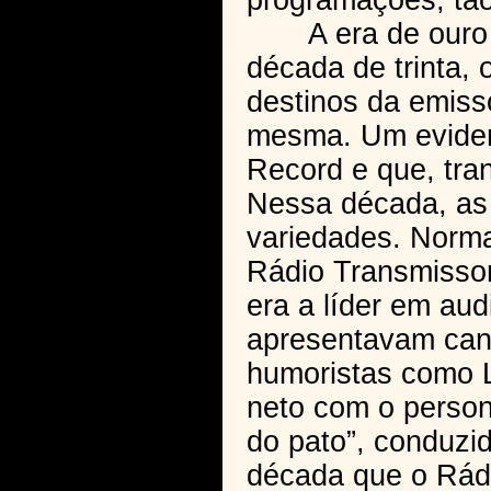
programações, tão
A era de ouro do
década de trinta, 
destinos da emiss
mesma. Um evident
Record e que, tra
Nessa década, as
variedades. Norma
Rádio Transmissor
era a líder em au
apresentavam cant
humoristas como 
neto com o person
do pato”, conduzid
década que o Rád