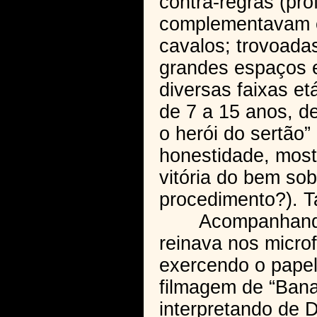
contra-regras (pro
complementavam e 
cavalos; trovoadas
grandes espaços e 
diversas faixas et
de 7 a 15 anos, de
o herói do sertão”
honestidade, most
vitória do bem sob
procedimento?). 
Acompanhando es
reinava nos microf
exercendo o papel 
filmagem de “Bana
interpretando de 