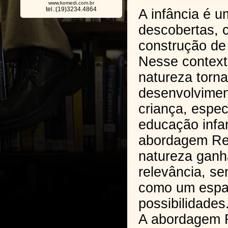
www.komedi.com.br
tel.:(19)3234.4864
A infância é 
descobertas, 
construção de
Nesse context
natureza torna
desenvolviment
criança, espe
educação infant
abordagem Reg
natureza ganh
relevância, s
como um espaç
possibilidades
A abordagem R