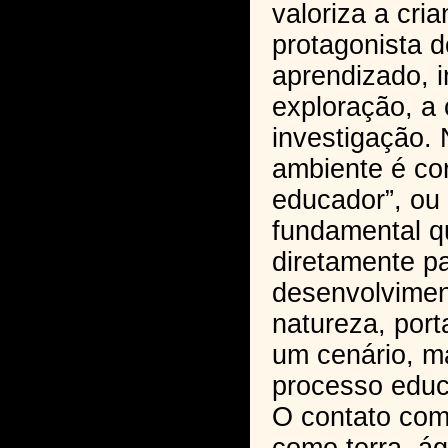
valoriza a cri
protagonista d
aprendizado, 
exploração, a 
investigação. 
ambiente é con
educador”, ou
fundamental qu
diretamente p
desenvolviment
natureza, por
um cenário, ma
processo educ
O contato com