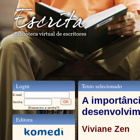
Login
Texto selecionado
E-mail
A importânci
Senha
|
Esqueceu a senha?
|
desenvolvime
Editora
Viviane Zen