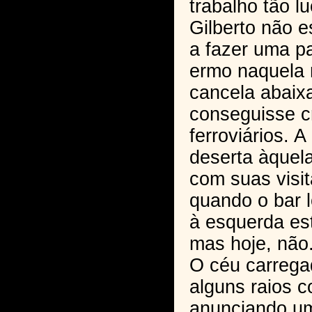
trabalho tão lu
Gilberto não e
a fazer uma p
ermo naquela
cancela abaix
conseguisse cr
ferroviários. 
deserta àquela
com suas visit
quando o bar 
à esquerda es
mas hoje, não
O céu carrega
alguns raios c
anunciando u