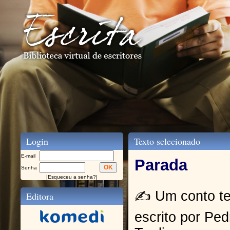
Login
Texto selecionado
E-mail
Parada
Senha
|
Esqueceu a senha?
|
✍️ Um conto t
Editora
escrito por Pe