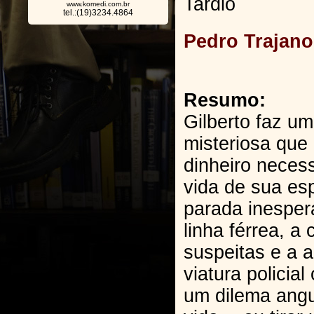
Tardio
www.komedi.com.br
tel.:(19)3234.4864
Pedro Trajano
Resumo:
Gilberto faz um
misteriosa que 
dinheiro necess
vida de sua e
parada inesper
linha férrea, a
suspeitas e a 
viatura policia
um dilema angu