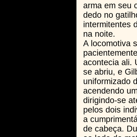
arma em seu c
dedo no gatilh
intermitentes
na noite.
A locomotiva 
pacientemente 
acontecia ali.
se abriu, e Gil
uniformizado 
acendendo uma
dirigindo-se a
pelos dois ind
a cumpriment
de cabeça. Du