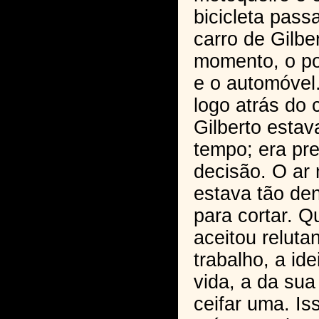
bicicleta pass
carro de Gilbe
momento, o pol
e o automóvel.
logo atrás do 
Gilberto esta
tempo; era pr
decisão. O ar 
estava tão de
para cortar. Q
aceitou reluta
trabalho, a id
vida, a da su
ceifar uma. Is