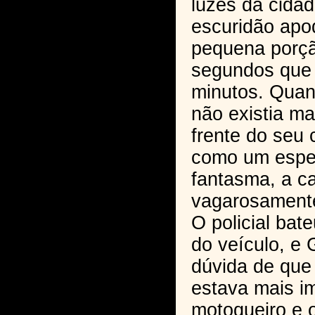
luzes da cidad
escuridão apo
pequena porç
segundos que
minutos. Quand
não existia m
frente do seu 
como um espe
fantasma, a c
vagarosament
O policial bat
do veículo, e 
dúvida de que 
estava mais i
motoqueiro e 