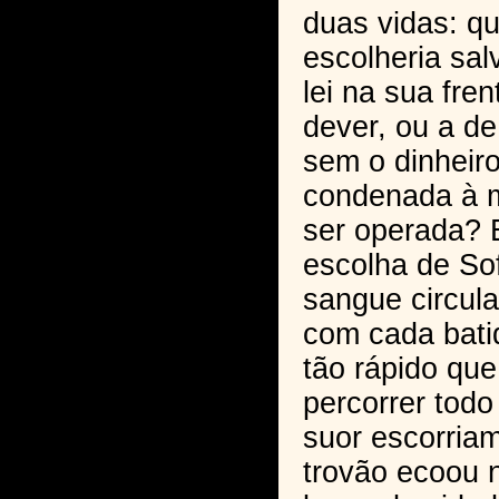
duas vidas: qu
escolheria sal
lei na sua fre
dever, ou a d
sem o dinheiro
condenada à m
ser operada? 
escolha de Sof
sangue circula
com cada bati
tão rápido qu
percorrer todo
suor escorria
trovão ecoou 