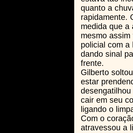
quanto a chuv
rapidamente. 
medida que a 
mesmo assim f
policial com a
dando sinal pa
frente.
Gilberto solto
estar prenden
desengatilhou
cair em seu co
ligando o limp
Com o coração
atravessou a li