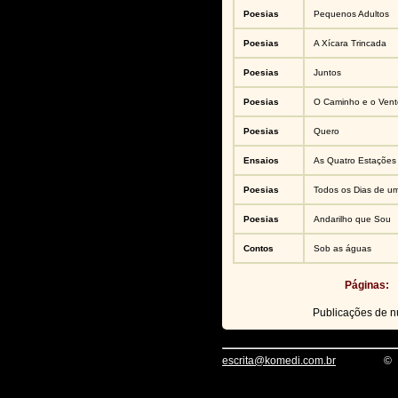
Poesias
Pequenos Adultos
Poesias
A Xícara Trincada
Poesias
Juntos
Poesias
O Caminho e o Vent
Poesias
Quero
Ensaios
As Quatro Estações
Poesias
Todos os Dias de u
Poesias
Andarilho que Sou
Contos
Sob as águas
Páginas:
Publicações de 
escrita@komedi.com.br
©