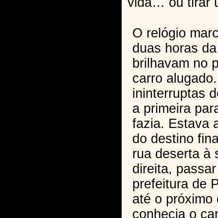
vida… ou tirar
O relógio mar
duas horas d
brilhavam no p
carro alugado
ininterruptas 
a primeira par
fazia. Estava 
do destino fin
rua deserta à s
direita, passa
prefeitura de 
até o próximo 
conhecia o ca