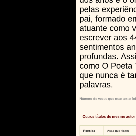
dos anos e o o
pelas experiên
pai, formado e
atuante como 
escrever aos 4
sentimentos an
profundas. Ass
como O Poeta T
que nunca é ta
palavras.
Número de vezes que este texto foi
Outros títulos do mesmo autor
Poesias
Asas que ficam