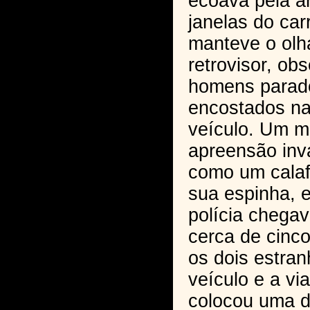
ecoava pela á
janelas do car
manteve o olha
retrovisor, ob
homens parad
encostados na
veículo. Um mi
apreensão inv
como um calaf
sua espinha, 
polícia chega
cerca de cinc
os dois estran
veículo e a via
colocou uma d