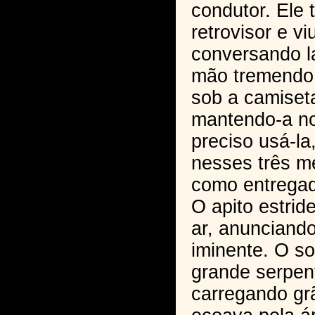
condutor. Ele 
retrovisor e v
conversando l
mão tremendo,
sob a camiset
mantendo-a no
preciso usá-la
nesses três m
como entregad
O apito estrid
ar, anunciand
iminente. O s
grande serpent
carregando gr