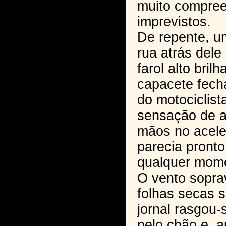
muito compree
imprevistos.
De repente, um
rua atrás dele
farol alto bri
capacete fech
do motociclis
sensação de 
mãos no acele
parecia pronto
qualquer mom
O vento soprav
folhas secas s
jornal rasgou-
pelo chão e, 