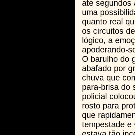
até segundos 
uma possibilid
quanto real q
os circuitos d
lógico, a emo
apoderando-se
O barulho do g
abafado por g
chuva que com
para-brisa do 
policial coloc
rosto para pro
que rapidamen
tempestade e 
estava tão inc