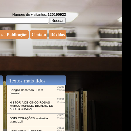
Número de visitantes:
120190923
os - Publicações
Contato
Dúvidas
Textos mais lidos
76356
Sangria desatada - Flora
Visitas
Fernweh
71851
HISTÓRIA DE CINCO ROSAS -
Visitas
MARCO AURÉLIO BICALHO DE
ABREU CHAGAS
71228
DOIS CORAÇÕES - orivaldo
Visitas
grandizoli
70815
Carta Tardia - Fernando
Visitas