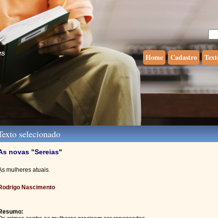
Home
Cadastro
Text
exto selecionado
As novas "Sereias"
As mulheres atuais.
Rodrigo Nascimento
Resumo: