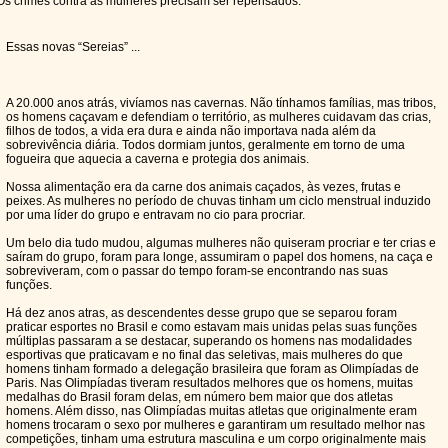
Os crimes contra as mulheres precisam ser repensados.
Essas novas “Sereias” ...
A 20.000 anos atrás, vivíamos nas cavernas. Não tínhamos famílias, mas tribos,
os homens caçavam e defendiam o território, as mulheres cuidavam das crias,
filhos de todos, a vida era dura e ainda não importava nada além da
sobrevivência diária. Todos dormiam juntos, geralmente em torno de uma
fogueira que aquecia a caverna e protegia dos animais.
Nossa alimentação era da carne dos animais caçados, às vezes, frutas e
peixes. As mulheres no período de chuvas tinham um ciclo menstrual induzido
por uma líder do grupo e entravam no cio para procriar.
Um belo dia tudo mudou, algumas mulheres não quiseram procriar e ter crias e
saíram do grupo, foram para longe, assumiram o papel dos homens, na caça e
sobreviveram, com o passar do tempo foram-se encontrando nas suas
funções.
Há dez anos atras, as descendentes desse grupo que se separou foram
praticar esportes no Brasil e como estavam mais unidas pelas suas funções
múltiplas passaram a se destacar, superando os homens nas modalidades
esportivas que praticavam e no final das seletivas, mais mulheres do que
homens tinham formado a delegação brasileira que foram as Olimpíadas de
Paris. Nas Olimpíadas tiveram resultados melhores que os homens, muitas
medalhas do Brasil foram delas, em número bem maior que dos atletas
homens. Além disso, nas Olimpíadas muitas atletas que originalmente eram
homens trocaram o sexo por mulheres e garantiram um resultado melhor nas
competições, tinham uma estrutura masculina e um corpo originalmente mais