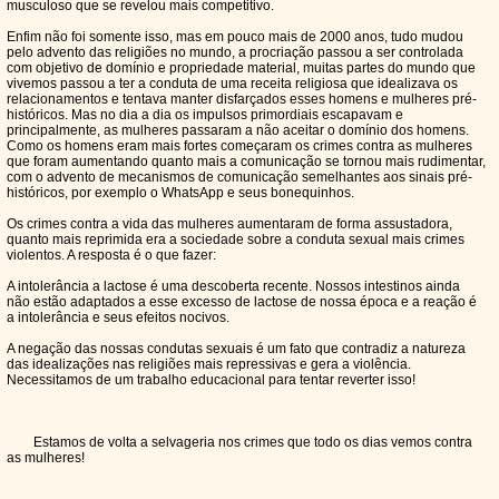
musculoso que se revelou mais competitivo.
Enfim não foi somente isso, mas em pouco mais de 2000 anos, tudo mudou
pelo advento das religiões no mundo, a procriação passou a ser controlada
com objetivo de domínio e propriedade material, muitas partes do mundo que
vivemos passou a ter a conduta de uma receita religiosa que idealizava os
relacionamentos e tentava manter disfarçados esses homens e mulheres pré-
históricos. Mas no dia a dia os impulsos primordiais escapavam e
principalmente, as mulheres passaram a não aceitar o domínio dos homens.
Como os homens eram mais fortes começaram os crimes contra as mulheres
que foram aumentando quanto mais a comunicação se tornou mais rudimentar,
com o advento de mecanismos de comunicação semelhantes aos sinais pré-
históricos, por exemplo o WhatsApp e seus bonequinhos.
Os crimes contra a vida das mulheres aumentaram de forma assustadora,
quanto mais reprimida era a sociedade sobre a conduta sexual mais crimes
violentos. A resposta é o que fazer:
A intolerância a lactose é uma descoberta recente. Nossos intestinos ainda
não estão adaptados a esse excesso de lactose de nossa época e a reação é
a intolerância e seus efeitos nocivos.
A negação das nossas condutas sexuais é um fato que contradiz a natureza
das idealizações nas religiões mais repressivas e gera a violência.
Necessitamos de um trabalho educacional para tentar reverter isso!
Estamos de volta a selvageria nos crimes que todo os dias vemos contra
as mulheres!