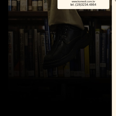
www.komedi.com.br
tel.:(19)3234.4864