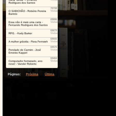
Rodrigues dos Santos
70708
O SABICHÃO - Robério Pereira
Visitas
Barreto
69886
Essa não é mais uma carta -
Visitas
Fernando Rodrigues dos Santos
69679
RPG. - Kady Barker
Visitas
69666
A mulher grávida - Flora Fernweh
Visitas
69575
Perolado de Carmim - José
Visitas
Ernesto Kappel
69484
Computador formatado, ano
Visitas
novo! - Vander Roberto
Páginas:
Próxima
Última