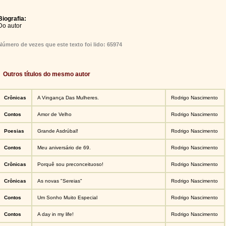
Biografia:
Do autor
Número de vezes que este texto foi lido: 65974
Outros títulos do mesmo autor
Crônicas
A Vingança Das Mulheres.
Rodrigo Nascimento
Contos
Amor de Velho
Rodrigo Nascimento
Poesias
Grande Asdrúbal!
Rodrigo Nascimento
Contos
Meu aniversário de 69.
Rodrigo Nascimento
Crônicas
Porquê sou preconceituoso!
Rodrigo Nascimento
Crônicas
As novas "Sereias"
Rodrigo Nascimento
Contos
Um Sonho Muito Especial
Rodrigo Nascimento
Contos
A day in my life!
Rodrigo Nascimento