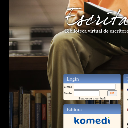
Login
T
E-mail
Senha
|
Esqueceu a senha?
|
Editora