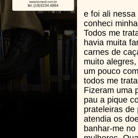
www.komedi.com.br
tel.:(19)3234.4864
e foi ali nessa
conheci minha
Todos me trat
havia muita far
carnes de caç
muito alegres,
um pouco com
todos me trat
Fizeram uma 
pau a pique co
prateleiras de 
atendia os doe
banhar-me no 