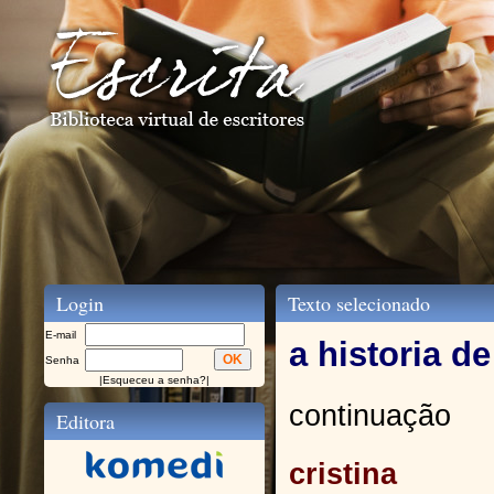
Login
Texto selecionado
E-mail
a historia d
Senha
|
Esqueceu a senha?
|
continuação
Editora
cristina