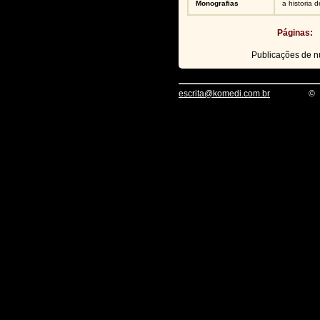
Monografias
a historia 
Páginas:
Publicações de 
escrita@komedi.com.br
©