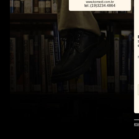
www.komedi.com.br
tel.:(19)3234.4864
es