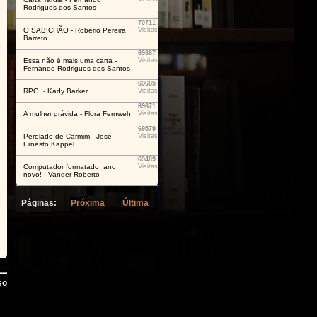
Rodrigues dos Santos
70711
O SABICHÃO - Robério Pereira
Visitas
Barreto
69887
Essa não é mais uma carta -
Visitas
Fernando Rodrigues dos Santos
69685
RPG. - Kady Barker
Visitas
69671
A mulher grávida - Flora Fernweh
Visitas
69579
Perolado de Carmim - José
Visitas
Ernesto Kappel
69489
Computador formatado, ano
Visitas
novo! - Vander Roberto
Páginas:
Próxima
Última
so