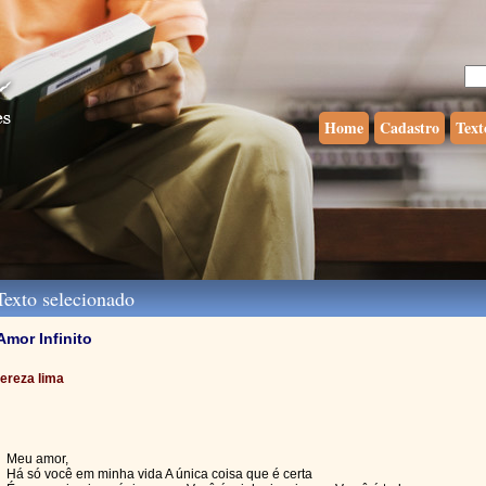
Home
Cadastro
Text
exto selecionado
Amor Infinito
tereza lima
Meu amor,
Há só você em minha vida A única coisa que é certa