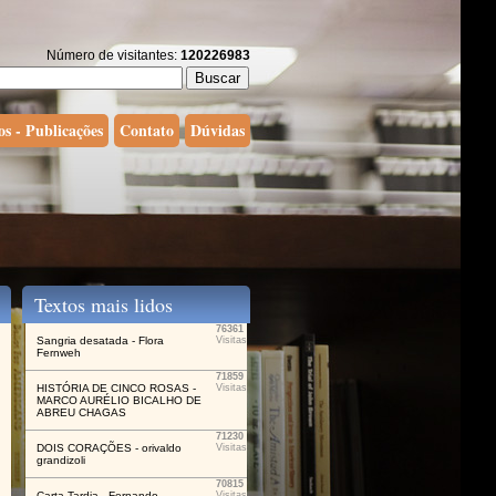
Número de visitantes:
120226983
os - Publicações
Contato
Dúvidas
Textos mais lidos
76361
Sangria desatada - Flora
Visitas
Fernweh
71859
HISTÓRIA DE CINCO ROSAS -
Visitas
MARCO AURÉLIO BICALHO DE
ABREU CHAGAS
71230
DOIS CORAÇÕES - orivaldo
Visitas
grandizoli
70815
Carta Tardia - Fernando
Visitas