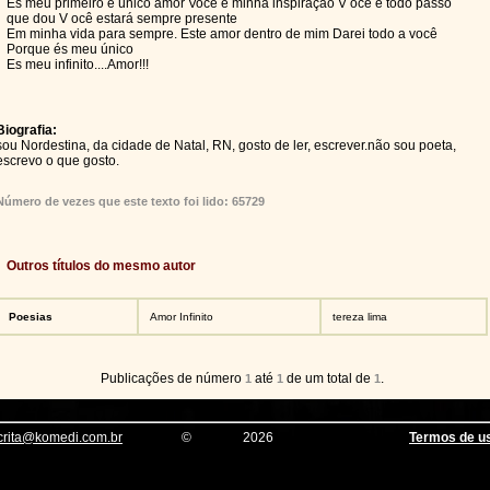
És meu primeiro e único amor Você é minha inspiraçao V ocê é todo passo
que dou V ocê estará sempre presente
Em minha vida para sempre. Este amor dentro de mim Darei todo a você
Porque és meu único
Es meu infinito....Amor!!!
Biografia:
sou Nordestina, da cidade de Natal, RN, gosto de ler, escrever.não sou poeta,
escrevo o que gosto.
Número de vezes que este texto foi lido: 65729
Outros títulos do mesmo autor
Poesias
Amor Infinito
tereza lima
Publicações de número
até
de um total de
.
1
1
1
crita@komedi.com.br
©
2026
Termos de u