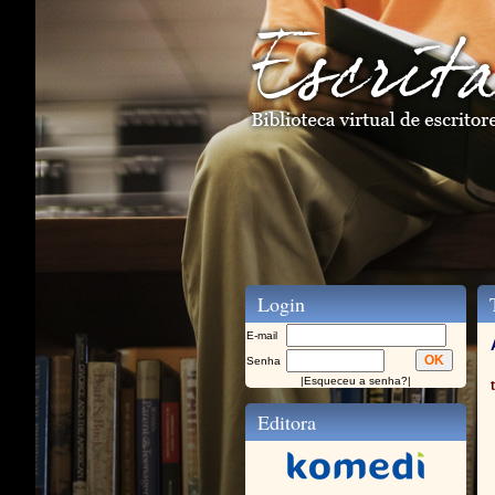
Login
T
E-mail
Senha
|
Esqueceu a senha?
|
Editora