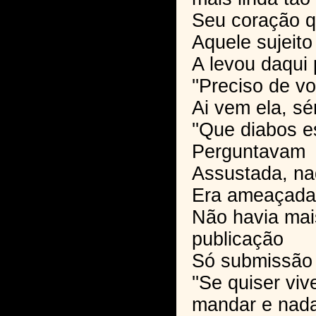
Seu coração q
Aquele sujeito
A levou daqui p
''Preciso de vo
Ai vem ela, sé
''Que diabos e
Perguntavam
Assustada, na
Era ameaçada
Não havia mais
publicação
Só submissão
''Se quiser viv
mandar e nada 