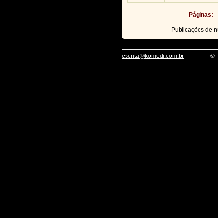
Páginas:
Publicações de 
escrita@komedi.com.br
©