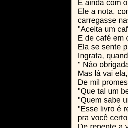
E ainda com o
Ele a nota, c
carregasse n
''Aceita um caf
E de café em 
Ela se sente 
Ingrata, quan
'' Não obrigada
Mas lá vai ela,
De mil promess
''Que tal um be
''Quem sabe u
''Esse livro é
pra você certo?
De repente a