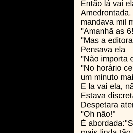
Então lá vai el
Amedrontada,
mandava mil 
''Amanhã as 6!
''Mas a editora
Pensava ela
''Não importa e
''No horário ce
um minuto mais
E la vai ela, 
Estava discret
Despetara at
''Oh não!''
É abordada:''S
mais linda tão 