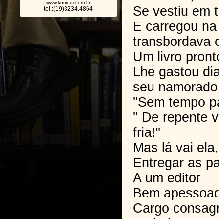
www.komedi.com.br
Se vestiu em 
tel.:(19)3234.4864
E carregou na
transbordava 
Um livro pron
Lhe gastou dia
seu namorado
''Sem tempo pa
'' De repente 
fria!''
Mas lá vai ela,
Entregar as pa
A um editor
Bem apessoad
Cargo consag