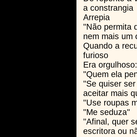
a constrangia
Arrepia
''Não permita 
nem mais um ca
Quando a recu
furioso
Era orgulhoso
''Quem ela pen
''Se quiser se
aceitar mais q
''Use roupas m
''Me seduza''
''Afinal, quer
escritora ou nã