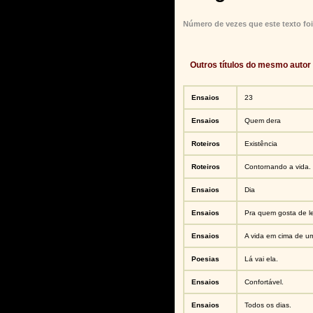
Número de vezes que este texto foi
Outros títulos do mesmo autor
Ensaios
23
Ensaios
Quem dera
Roteiros
Existência
Roteiros
Contornando a vida.
Ensaios
Dia
Ensaios
Pra quem gosta de le
Ensaios
A vida em cima de u
Poesias
Lá vai ela.
Ensaios
Confortável.
Ensaios
Todos os dias.