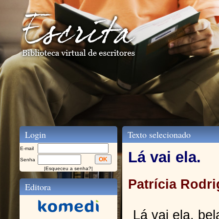
Login
Texto selecionado
E-mail
Lá vai ela.
Senha
|
Esqueceu a senha?
|
Patrícia Rodr
Editora
Lá vai ela, bel