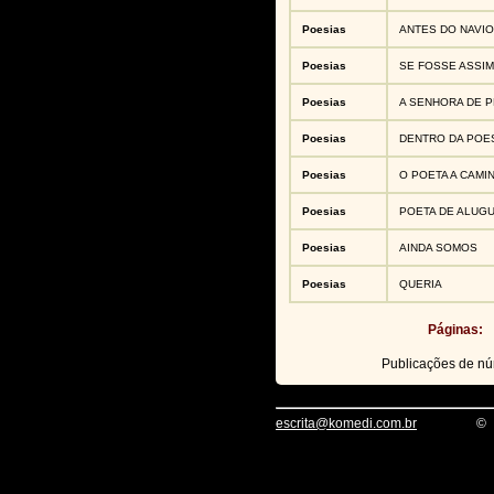
Poesias
ANTES DO NAVIO
Poesias
SE FOSSE ASSIM
Poesias
A SENHORA DE 
Poesias
DENTRO DA POE
Poesias
O POETA A CAMI
Poesias
POETA DE ALUG
Poesias
AINDA SOMOS
Poesias
QUERIA
Páginas:
Publicações de n
escrita@komedi.com.br
©