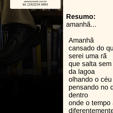
www.komedi.com.br
tel.:(19)3234.4864
Resumo:
amanhã...
Amanhã
cansado do q
serei uma rã
que salta sem
da lagoa
olhando o céu 
pensando no q
dentro
onde o tempo
diferentement