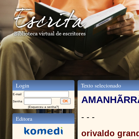
Login
Texto selecionado
E-mail
AMANHÃRR
Senha
|
Esqueceu a senha?
|
- - -
Editora
orivaldo grand