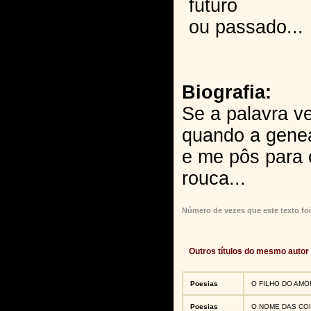
futuro
ou passado...
Biografia:
Se a palavra v
quando a gene
e me pôs para 
rouca...
Número de vezes que este texto foi
Outros títulos do mesmo autor
Poesias
O FILHO DO AMO
Poesias
O NOME DAS CO