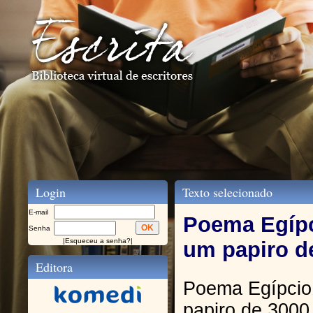
Login
Texto selecionado
E-mail
Poema Egípc
Senha
|
Esqueceu a senha?
|
um papiro d
Editora
Poema Egípcio 
papiro de 3000