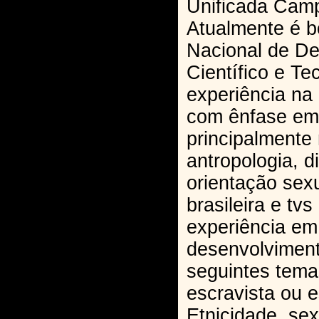
Unificada Cam
Atualmente é b
Nacional de D
Científico e Te
experiência na 
com ênfase em 
principalmente
antropologia, d
orientação sexu
brasileira e tv
experiência em
desenvolviment
seguintes tem
escravista ou 
Etnicidade, sex