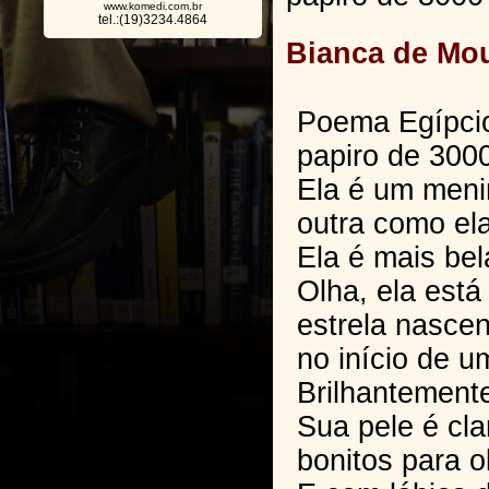
www.komedi.com.br
tel.:(19)3234.4864
Bianca de Mou
Poema Egípcio
papiro de 300
Ela é um meni
outra como ela
Ela é mais bel
Olha, ela est
estrela nasce
no início de u
Brilhantemente
Sua pele é cla
bonitos para o