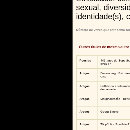
sexual, diversi
identidade(s), c
Número de vezes que este texto foi
Outros títulos do mesmo autor
Poesias
441 anos de Sepetiba
evoluir?
Artigos
Desemprego Estrutural
crise.
Artigos
Refletindo a tolerânc
democracia.
Artigos
Marginalização - Refle
Artigos
Georg Simmel
Artigos
TV pública Brasileira