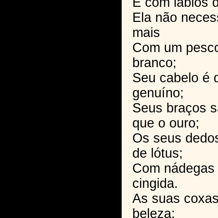
E com lábios d
Ela não neces
mais
Com um pescoç
branco;
Seu cabelo é d
genuíno;
Seus braços s
que o ouro;
Os seus dedos
de lótus;
Com nádegas g
cingida.
As suas coxa
beleza;