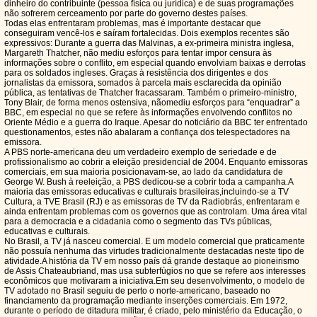
dinheiro do contribuinte (pessoa física ou jurídica) e de suas programações
não sofrerem cerceamento por parte do governo destes países.
Todas elas enfrentaram problemas, mas é importante destacar que
conseguiram vencê-los e saíram fortalecidas. Dois exemplos recentes são
expressivos: Durante a guerra das Malvinas, a ex-primeira ministra inglesa,
Margareth Thatcher, não mediu esforços para tentar impor censura às
informações sobre o conflito, em especial quando envolviam baixas e derrotas
para os soldados ingleses. Graças à resistência dos dirigentes e dos
jornalistas da emissora, somados à parcela mais esclarecida da opinião
pública, as tentativas de Thatcher fracassaram. Também o primeiro-ministro,
Tony Blair, de forma menos ostensiva, nãomediu esforços para “enquadrar” a
BBC, em especial no que se refere às informações envolvendo conflitos no
Oriente Médio e a guerra do Iraque. Apesar do noticiário da BBC ter enfrentado
questionamentos, estes não abalaram a confiança dos telespectadores na
emissora.
A PBS norte-americana deu um verdadeiro exemplo de seriedade e de
profissionalismo ao cobrir a eleição presidencial de 2004. Enquanto emissoras
comerciais, em sua maioria posicionavam-se, ao lado da candidatura de
George W. Bush à reeleição, a PBS dedicou-se a cobrir toda a campanha.A
maioria das emissoras educativas e culturais brasileiras,incluindo-se a TV
Cultura, a TVE Brasil (RJ) e as emissoras de TV da Radiobrás, enfrentaram e
ainda enfrentam problemas com os governos que as controlam. Uma área vital
para a democracia e a cidadania como o segmento das TVs públicas,
educativas e culturais.
No Brasil, a TV já nasceu comercial. E um modelo comercial que praticamente
não possuía nenhuma das virtudes tradicionalmente destacadas neste tipo de
atividade.A história da TV em nosso país dá grande destaque ao pioneirismo
de Assis Chateaubriand, mas usa subterfúgios no que se refere aos interesses
econômicos que motivaram a iniciativa.Em seu desenvolvimento, o modelo de
TV adotado no Brasil seguiu de perto o norte-americano, baseado no
financiamento da programação mediante inserções comerciais. Em 1972,
durante o período de ditadura militar, é criado, pelo ministério da Educação, o