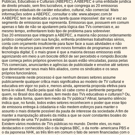
Públicas, Educativas e Culturais (ABEPEC). A ABEPEC é uma entidade jurídica
de direito privado, sem fins lucrativos, e que congrega as 20 emissoras
geradoras estaduais de caráter educativo, cultural, não comercial. Mais
informações sobre a ABEPEC, consultar o site: www.abepec.com.br
A ABEPEC tem se dedicado a uma tarefa quase impossível: dar voz e vez ao
segmento de emissoras que representa. Emissoras que, possuem em comum
apenas o fato de não se ajustarem pela lógica das TVs comerciais e, ao
mesmo tempo, enfrentarem todo tipo de problema para sobreviver.
Das 20 emissoras que integram a ABEPEC, a maioria não possui ordenamento
jurídico compatível com sua função, enfrenta problemas trabalhistas sérios,
conta com orçamento insuficiente para fazer face a suas atividades e não
dispõe de recursos para investir em novos formatos de programas e nem em
tecnologia digital; E o mais grave é que a maioria dessas emissoras está
agonizando em meio a um boicote difícil de ser percebido e rompido.Boicote
que começa pelos próprios governos às quais estão vinculadas, passa pelas
TVs comerciais, anunciantes e agências de publicidade e envolve até setores
que deveriam ser seus mais fiéis aliados, como os sindicatos e os seus
próprios funcionários.
O interessante neste processo é que nenhum desses setores assume
publicamente qualquer crítica mais significativa ao modelo de TV cultural e
educativa em vigor no país e, menos ainda, apresenta proposta efetiva para
torná-lo viável. Razão pela qual não só cabe como é pertinente perguntar:
quem, no Brasil dos dias atuais, tem medo das TVs educativas e culturais? Ou,
dito de outra forma, quem tem medo da TV pública? Afinal, tamanho silêncio
indica que, no fundo, todos estes setores reconhecem o poder que esse tipo
de emissora entrega à cidadania e não medem esforços para manter o
assunto o mais distante possível da pauta de interesse da sociedade.A fim de
manter a manipulação através da mídia a que se ouvir constantes boates do
surgimento de uma TV publica estatal.
Existem vários modelos de TVs públicas no mundo. Dentre eles, os mais
destacados e conhecidos são o da inglesa BBC, o da norte- americana PBS e
o da japonesa NHK, as três têm em comum o fato de serem financiadas com o