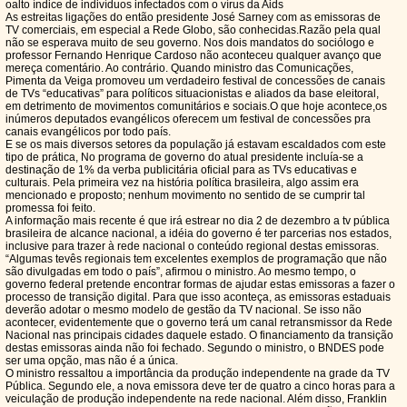
oalto índice de indivíduos infectados com o vírus da Aids
As estreitas ligações do então presidente José Sarney com as emissoras de
TV comerciais, em especial a Rede Globo, são conhecidas.Razão pela qual
não se esperava muito de seu governo. Nos dois mandatos do sociólogo e
professor Fernando Henrique Cardoso não aconteceu qualquer avanço que
mereça comentário. Ao contrário. Quando ministro das Comunicações,
Pimenta da Veiga promoveu um verdadeiro festival de concessões de canais
de TVs “educativas” para políticos situacionistas e aliados da base eleitoral,
em detrimento de movimentos comunitários e sociais.O que hoje acontece,os
inúmeros deputados evangélicos oferecem um festival de concessões pra
canais evangélicos por todo país.
E se os mais diversos setores da população já estavam escaldados com este
tipo de prática, No programa de governo do atual presidente incluía-se a
destinação de 1% da verba publicitária oficial para as TVs educativas e
culturais. Pela primeira vez na história política brasileira, algo assim era
mencionado e proposto; nenhum movimento no sentido de se cumprir tal
promessa foi feito.
A informação mais recente é que irá estrear no dia 2 de dezembro a tv pública
brasileira de alcance nacional, a idéia do governo é ter parcerias nos estados,
inclusive para trazer à rede nacional o conteúdo regional destas emissoras.
“Algumas tevês regionais tem excelentes exemplos de programação que não
são divulgadas em todo o país”, afirmou o ministro. Ao mesmo tempo, o
governo federal pretende encontrar formas de ajudar estas emissoras a fazer o
processo de transição digital. Para que isso aconteça, as emissoras estaduais
deverão adotar o mesmo modelo de gestão da TV nacional. Se isso não
acontecer, evidentemente que o governo terá um canal retransmissor da Rede
Nacional nas principais cidades daquele estado. O financiamento da transição
destas emissoras ainda não foi fechado. Segundo o ministro, o BNDES pode
ser uma opção, mas não é a única.
O ministro ressaltou a importância da produção independente na grade da TV
Pública. Segundo ele, a nova emissora deve ter de quatro a cinco horas para a
veiculação de produção independente na rede nacional. Além disso, Franklin