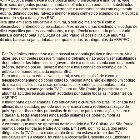
Por TV pública entende-se a que possui autonomia política e financeira. Vale
dizer: seus dirigentes possuem mandato definido e não podem ser substituídos
dependendo dos interesses do governante e a emissora conta com orçamento
próprio, definido por lei. Talvez o melhor e mais conhecido exemplo de TV pública
no mundo seja a da inglesa BBC.
Para uma emissora educativa e cultural, o seu elo mais forte é com o
telespectador,entendido como cidadão. Mesmo ainda não existindo um código de
ética específico para essas emissoras, a experiência acumulada pela maioria
delas, a começar pela TV Cultura de São Paulo, já possibilita que algumas
atitudes básicas sejam adotadas por quase todas as integrantes da ABEPEC.
Por TV pública entende-se a que possui autonomia política e financeira. Vale
dizer: seus dirigentes possuem mandato definido e não podem ser substituídos
dependendo dos interesses do governante e a emissora conta com orçamento
próprio, definido por lei. Talvez o melhor e mais conhecido exemplo de TV
pública no mundo seja a da inglesa BBC.
Para uma emissora educativa e cultural, o seu elo mais forte é com o
telespectador,entendido como cidadão. Mesmo ainda não existindo um código
de ética específico para essas emissoras, a experiência acumulada pela
maioria delas, a começar pela TV Cultura de São Paulo, já possibilita que
algumas atitudes básicas sejam adotadas por quase todas as integrantes da
ABEPEC.
A maior parte das chamadas TVs educativas e culturais no Brasil foi criada nas
últimas duas décadas, período que se encaixa com a redemocratização do
país. Apesar disso e dos propósitos de destaque para a educação, cultura e
cidadania, estas emissoras ainda estão distantes de poder cumprir as
propostas que lhes deram origem.
A emissora que mais se aproxima deste modelo é a TV Cultura, de São Paulo,
mantida pela Fundação Padre Anchieta. Em 1998, por iniciativa dos então
dirigentes da TV Cultura e com apoio de quem estava à frente das TVs
educativas em 19 estados, foi criada a Associação Brasileira das Emissoras