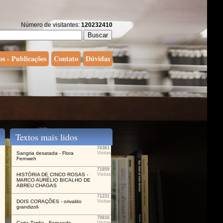
Número de visitantes:
120232410
os - Publicações
Contato
Dúvidas
Textos mais lidos
76361
Sangria desatada - Flora
Visitas
Fernweh
71859
HISTÓRIA DE CINCO ROSAS -
Visitas
MARCO AURÉLIO BICALHO DE
ABREU CHAGAS
71231
DOIS CORAÇÕES - orivaldo
Visitas
grandizoli
70816
Carta Tardia - Fernando
Visitas