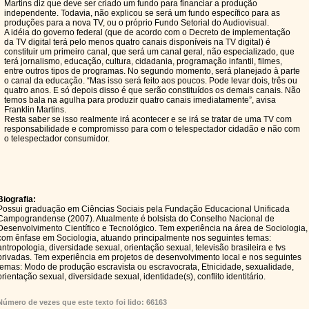
Martins diz que deve ser criado um fundo para financiar a produção
independente. Todavia, não explicou se será um fundo específico para as
produções para a nova TV, ou o próprio Fundo Setorial do Audiovisual.
A idéia do governo federal (que de acordo com o Decreto de implementação
da TV digital terá pelo menos quatro canais disponíveis na TV digital) é
constituir um primeiro canal, que será um canal geral, não especializado, que
terá jornalismo, educação, cultura, cidadania, programação infantil, filmes,
entre outros tipos de programas. No segundo momento, será planejado à parte
o canal da educação. “Mas isso será feito aos poucos. Pode levar dois, três ou
quatro anos. E só depois disso é que serão constituídos os demais canais. Não
temos bala na agulha para produzir quatro canais imediatamente”, avisa
Franklin Martins.
Resta saber se isso realmente irá acontecer e se irá se tratar de uma TV com
responsabilidade e compromisso para com o telespectador cidadão e não com
o telespectador consumidor.
Biografia:
Possui graduação em Ciências Sociais pela Fundação Educacional Unificada
Campograndense (2007). Atualmente é bolsista do Conselho Nacional de
Desenvolvimento Científico e Tecnológico. Tem experiência na área de Sociologia,
com ênfase em Sociologia, atuando principalmente nos seguintes temas:
antropologia, diversidade sexual, orientação sexual, televisão brasileira e tvs
privadas. Tem experiência em projetos de desenvolvimento local e nos seguintes
temas: Modo de produção escravista ou escravocrata, Etnicidade, sexualidade,
orientação sexual, diversidade sexual, identidade(s), conflito identitário.
Número de vezes que este texto foi lido: 66163