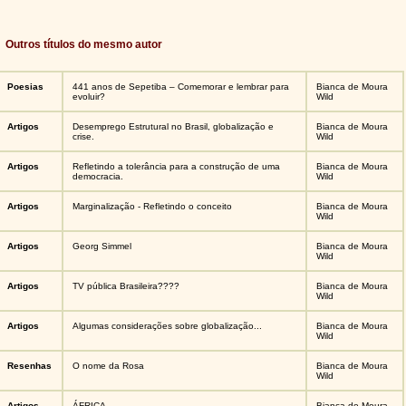
Outros títulos do mesmo autor
Poesias
441 anos de Sepetiba – Comemorar e lembrar para
Bianca de Moura
evoluir?
Wild
Artigos
Desemprego Estrutural no Brasil, globalização e
Bianca de Moura
crise.
Wild
Artigos
Refletindo a tolerância para a construção de uma
Bianca de Moura
democracia.
Wild
Artigos
Marginalização - Refletindo o conceito
Bianca de Moura
Wild
Artigos
Georg Simmel
Bianca de Moura
Wild
Artigos
TV pública Brasileira????
Bianca de Moura
Wild
Artigos
Algumas considerações sobre globalização...
Bianca de Moura
Wild
Resenhas
O nome da Rosa
Bianca de Moura
Wild
Artigos
ÁFRICA
Bianca de Moura