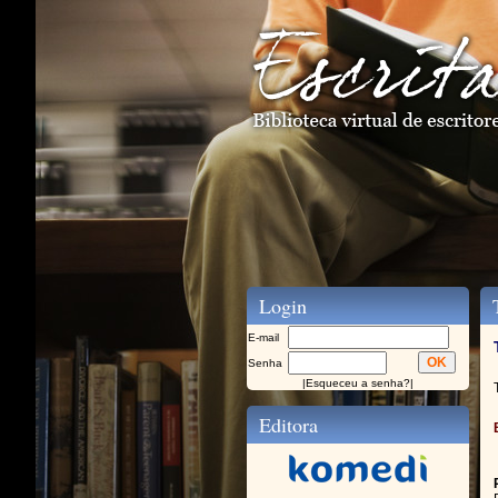
Login
T
E-mail
Senha
|
Esqueceu a senha?
|
Editora