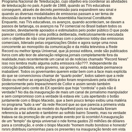
Programa Nacional de Teleducação, cujo objetivo era coordenar as atividades
de teleducação no país. A partir de 1988, quando as TVs educativas
conseguem, através de decreto,permissão para expandirem seu sinal e
quando as diversas modalidades de emissoras passam a ser tema de
discussão durante os trabalhos da Assembléia Nacional Constituinte.
Enquanto, nas TVs educativas, os avanços, quando aconteciam, se davam a
passos de tartaruga, os avanços na TV comercial no Brasil batiam todos os
recordes, devidamente apoiados e estimulados pelo poder público.O que pode
parecer contraditório é uma política deliberada, meticulosamente executada
com o objetivo de não criar problemas com o poderoso lobby das emissoras
comerciais, liderado pelas organizações Globo e agora surge uma nova
concorrente ao monopólio da comunicação e da mídia televisiva a Rede
Record ou melhor Igreja Universal, que já possui editora, onde são publicados
livros com alto teor de alienação religiosa,jornais completamente fora da
realidade,mais recentemente um canal só de noticias chamado “Record News”
isso nos lembra muito alguma outra emissora não???. Independente da
coloração partidária, entra governo, sai governo, esta realidade permanece
inabalável. Todos os governantes querem estar bem com a face mais explícita
do que se convencionou chamar de “quarto poder”, todos sabem que a rede
Globo ou melhor as organizações globo foram responsáveis pela vitória e
posteriormente pelo Impeachment de Collor e assim sendo também
responsável pelo conto do EX operário que hoje “controla” o país não é
verdade? No dia da inauguração de mais um canal de jornalismo manipulador
e sem compromisso com a verdade lá estava ele: Lula apertando o botão
juntamente com o Bispo Macedo, que a bem pouco tempo exibiu uma matéria
no programa “tudo a ver” da rede Record que ao que parecia a primeira vista
trataria de uma critica ao modelo do Apartheid pois na chamada fizeram
referencia a tal advento e tambémn ao sofrido bairro Soweto, mas na verdade
tratava-se da promoção de um grande evento por lá ocorrido! A inauguração
de um “templo” da igreja universal o nde forma gastos 20 milhões de dólares
para a construção, e onde o bispo Macedo “homem muito bondoso e honesto”
rsrsrs distribuiu camisinhas para os presentes na inauguração tendo em vista