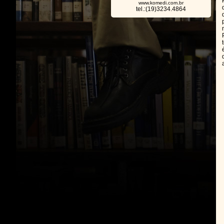
www.komedi.com.br
tel.:(19)3234.4864