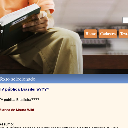
Home
Cadastro
Text
exto selecionado
TV pública Brasileira????
TV pública Brasileira????
Bianca de Moura Wild
Resumo: