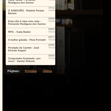
Rodrigues dos Santos
70712
O SABICHÃO - Robério Pereira
Visitas
Barreto
69888
Essa não é mais uma carta -
Visitas
Fernando Rodrigues dos Santos
69685
RPG. - Kady Barker
Visitas
69673
A mulher grávida - Flora Fernweh
Visitas
69580
Perolado de Carmim - José
Visitas
Ernesto Kappel
69490
Computador formatado, ano
Visitas
novo! - Vander Roberto
Páginas:
Próxima
Última