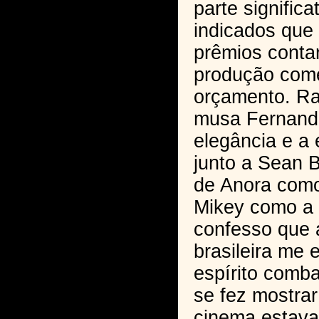
parte significa
indicados que
prêmios cont
produção com
orçamento. Ra
musa Fernanda
elegância e a 
junto a Sean 
de Anora como
Mikey como a 
confesso que 
brasileira me 
espírito comba
se fez mostrar
cinema estava