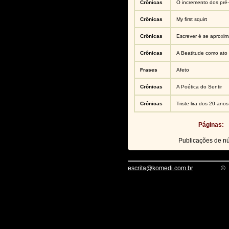
Crônicas
O incremento dos pré-
Crônicas
My first squirt
Crônicas
Escrever é se aproxim
Crônicas
A Beatitude como ato 
Frases
Afeto
Crônicas
A Poética do Sentir
Crônicas
Triste lira dos 20 anos
Páginas:
Publicações de 
escrita@komedi.com.br
©