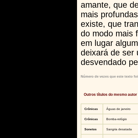
amante, que d
mais profundas
existe, que tr
do modo mais f
em lugar algum
deixará de ser 
desvendado pe
Número de vezes que este texto foi
Outros títulos do mesmo autor
Crônicas
Águas de janeiro
Crônicas
Bomba-relógio
Sonetos
Sangria desatada