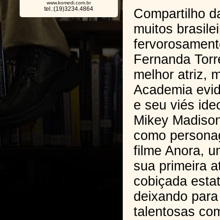
www.komedi.com.br
tel.:(19)3234.4864
Compartilho d
muitos brasile
fervorosamente
Fernanda Torr
melhor atriz,
Academia evid
e seu viés ide
Mikey Madison
como personag
filme Anora, 
sua primeira 
cobiçada esta
deixando para 
talentosas co