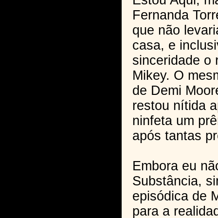
Estou Aqui, ma
Fernanda Torr
que não levari
casa, e inclus
sinceridade o
Mikey. O mesm
de Demi Moore
restou nítida 
ninfeta um pr
após tantas p
Embora eu não
Substância, si
episódica de 
para a realida