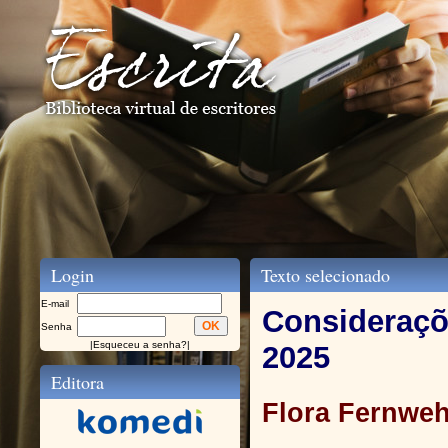
Login
Texto selecionado
E-mail
Consideraçõ
Senha
|
Esqueceu a senha?
|
2025
Editora
Flora Fernwe