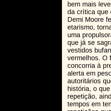
bem mais leve
da crítica que 
Demi Moore fe
etarismo, tor
uma propulsor
que já se sag
vestidos bufan
vermelhos. O f
concorria à p
alerta em pes
autoritários 
história, o qu
repetição, ain
tempos em te