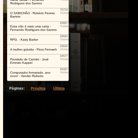
Rodrigues dos Santos
70710
O SABICHÃO - Robério Pereira
Visitas
Barreto
69887
Essa não é mais uma carta -
Visitas
Fernando Rodrigues dos Santos
69683
RPG. - Kady Barker
Visitas
69668
A mulher grávida - Flora Fernweh
Visitas
69577
Perolado de Carmim - José
Visitas
Ernesto Kappel
69487
Computador formatado, ano
Visitas
novo! - Vander Roberto
Páginas:
Próxima
Última