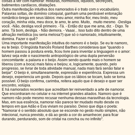
coisas a ver com namorar: misturas, hormônios, líquidos, secreções,
batimentos cardíacos, dilatações.
Outra manifestação intuitiva dos namorados é o trato com o vocabulário.
Palavras soltas, de domínio coloquial, ganham uma perdoável entonação
romântico-brega em seus lábios: meu amor, minha flor, meu lindo, meu
coração, minha vida, meu doce, te amo, te amo. Muito, muito mesmo. -Desliga
você. -Não, desliga você primeiro. -Tá. - Então diz que me ama, diz. - Digo. Te
amo. Tá bom, desliga. - Não demora. - Vaaai... Isso tudo dito dentro de uma
afinação melódica (ou seria melosa?) que só o namorado, intuitivamente,
domina. Fazer o quê?
Uma importante manifestação intuitiva do namoro é o beijo. Se eu te namoro,
eu te beijo. O lingüista francês Roland Barthes considerava que "quando o
homem passou à postura ereta, ficou livre para inventar a linguagem e o amor:
talvez seja este o nascimento antropológico de uma dupla perversão
concomitante: a palavra e o beijo. Assim sendo quanto mais o homem se
liberou (com a boca) mais falou e beijou; e, logicamente, quando, pelo
progresso, se livrar de toda atividade manual, nada mais fará senão falar e
beijar". O beijo é, simultaneamente, expressão e experiência. Expressa um
desejo, experiencia um gosto. Depois que os lábios se tocam, tudo se torna
possível. O beijo confirma, carimba, reitera aquilo que é desejo e quer ser
encontro, volúpia.
E há namorados recentes que acreditam ter reinventado a arte de namorar.
Que encontraram no celular e na internet grandes aliados. Namoro que é
namoro não pode mesmo recusar nenhuma dessas maravilhas da tecnologia.
Mas, em sua essência, namorar não parece ter mudado muito desde os
tempos em que Adão e Eva viviam no paraíso. Deixo que diga o poeta:
"Namorar é o sentido absoluto que se esconde no gesto muito simples, não
intecional, nunca previsto, e dá ao gesto a cor do amanhecer, para ficar
durando, perdurando, som de cristal na concha ou no infinito".