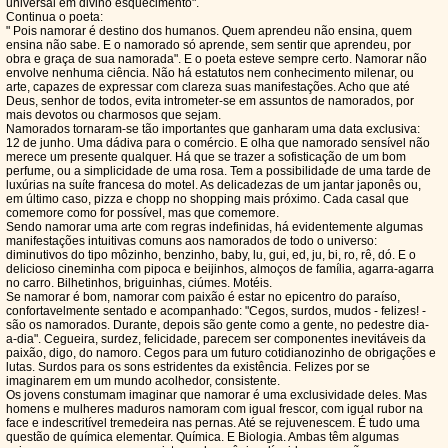
universal em divino esquecimento".
Continua o poeta:
" Pois namorar é destino dos humanos. Quem aprendeu não ensina, quem
ensina não sabe. E o namorado só aprende, sem sentir que aprendeu, por
obra e graça de sua namorada". E o poeta esteve sempre certo. Namorar não
envolve nenhuma ciência. Não há estatutos nem conhecimento milenar, ou
arte, capazes de expressar com clareza suas manifestações. Acho que até
Deus, senhor de todos, evita intrometer-se em assuntos de namorados, por
mais devotos ou charmosos que sejam.
Namorados tornaram-se tão importantes que ganharam uma data exclusiva:
12 de junho. Uma dádiva para o comércio. E olha que namorado sensível não
merece um presente qualquer. Há que se trazer a sofisticação de um bom
perfume, ou a simplicidade de uma rosa. Tem a possibilidade de uma tarde de
luxúrias na suíte francesa do motel. As delicadezas de um jantar japonês ou,
em último caso, pizza e chopp no shopping mais próximo. Cada casal que
comemore como for possível, mas que comemore.
Sendo namorar uma arte com regras indefinidas, há evidentemente algumas
manifestações intuitivas comuns aos namorados de todo o universo:
diminutivos do tipo môzinho, benzinho, baby, lu, gui, ed, ju, bi, ro, rê, dó. E o
delicioso cineminha com pipoca e beijinhos, almoços de família, agarra-agarra
no carro. Bilhetinhos, briguinhas, ciúmes. Motéis.
Se namorar é bom, namorar com paixão é estar no epicentro do paraíso,
confortavelmente sentado e acompanhado: "Cegos, surdos, mudos - felizes! -
são os namorados. Durante, depois são gente como a gente, no pedestre dia-
a-dia". Cegueira, surdez, felicidade, parecem ser componentes inevitáveis da
paixão, digo, do namoro. Cegos para um futuro cotidianozinho de obrigações e
lutas. Surdos para os sons estridentes da existência. Felizes por se
imaginarem em um mundo acolhedor, consistente.
Os jovens constumam imaginar que namorar é uma exclusividade deles. Mas
homens e mulheres maduros namoram com igual frescor, com igual rubor na
face e indescritível tremedeira nas pernas. Até se rejuvenescem. É tudo uma
questão de química elementar. Química. E Biologia. Ambas têm algumas