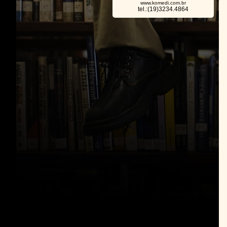
www.komedi.com.br
tel.:(19)3234.4864