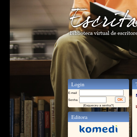
Login
T
E-mail
Senha
|
Esqueceu a senha?
|
Editora