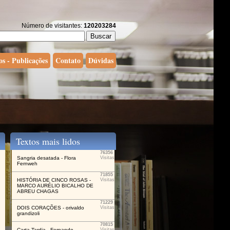
Número de visitantes:
120203284
os - Publicações
Contato
Dúvidas
Textos mais lidos
76356
Sangria desatada - Flora
Visitas
Fernweh
71855
HISTÓRIA DE CINCO ROSAS -
Visitas
MARCO AURÉLIO BICALHO DE
ABREU CHAGAS
71229
DOIS CORAÇÕES - orivaldo
Visitas
grandizoli
70815
Carta Tardia - Fernando
Visitas