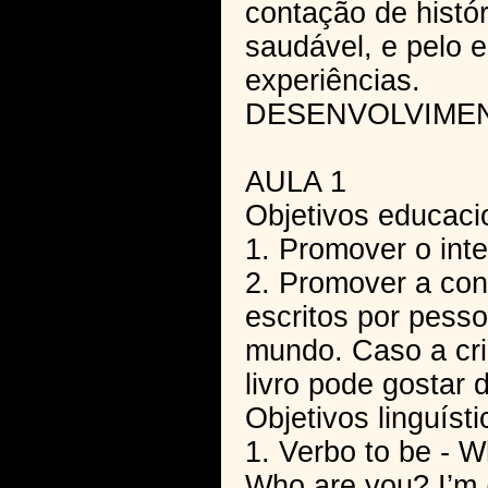
contação de histór
saudável, e pelo e
experiências.
DESENVOLVIME
AULA 1
Objetivos educaci
1. Promover o inter
2. Promover a cons
escritos por pess
mundo. Caso a cr
livro pode gostar
Objetivos linguísti
1. Verbo to be - W
Who are you? I’m (