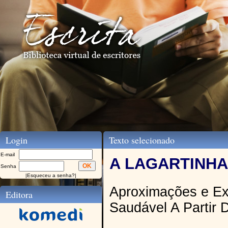
Login
Texto selecionado
E-mail
A LAGARTINHA
Senha
|
Esqueceu a senha?
|
Aproximações e Ex
Editora
Saudável A Partir D