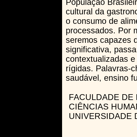
População Brasilei
cultural da gastro
o consumo de alime
processados. Por
seremos capazes d
significativa, pas
contextualizadas e 
rígidas. Palavras-c
saudável, ensino f
FACULDADE DE 
CIÊNCIAS HUMA
UNIVERSIDADE 