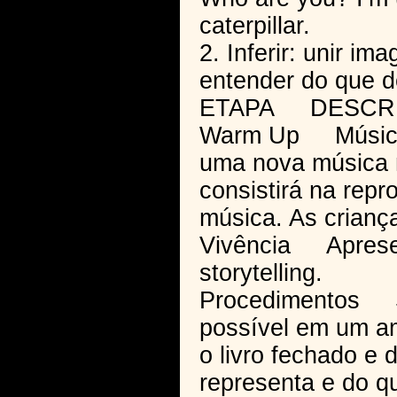
caterpillar.
2. Inferir: unir i
entender do que de
ETAPA DESCR
Warm Up Música “
uma nova música n
consistirá na repr
música. As criança
Vivência Apresent
storytelling.
Procedimentos S
possível em um a
o livro fechado e
representa e do qu