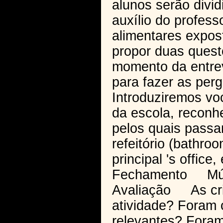
alunos serão divi
auxílio do profess
alimentares expost
propor duas quest
momento da entrev
para fazer as perg
Introduziremos voc
da escola, recon
pelos quais pass
refeitório (bathro
principal 's office,
Fechamento Músic
Avaliação As cri
atividade? Foram 
relevantes? Fora