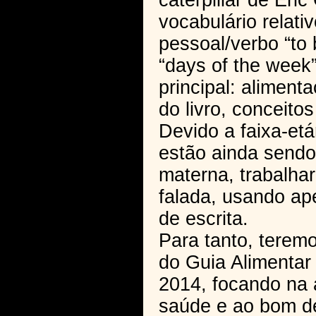
caterpillar de Eric
vocabulário relati
pessoal/verbo “to
“days of the week”
principal: alimen
do livro, conceito
Devido a faixa-etá
estão ainda sendo
materna, trabalha
falada, usando ap
de escrita.
Para tanto, terem
do Guia Alimentar 
2014, focando na 
saúde e ao bom de