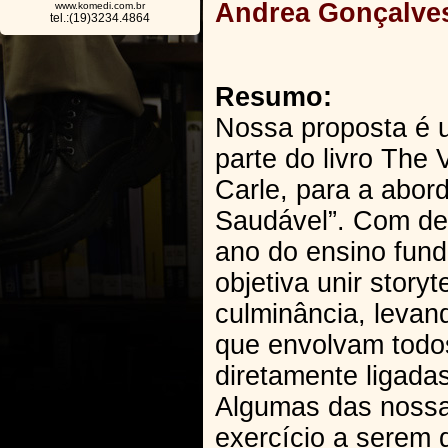
Andrea Gonçalve
www.komedi.com.br
tel.:(19)3234.4864
Resumo:
Nossa proposta é 
parte do livro The 
Carle, para a abor
Saudável”. Com dez
ano do ensino fun
objetiva unir storyt
culminância, levan
que envolvam todo
diretamente ligada
Algumas das nossas
exercício a serem 