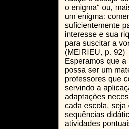
o enigma" ou, mai
um enigma: coment
suficientemente p
interesse e sua r
para suscitar a v
(MEIRIEU, p. 92)
Esperamos que a p
possa ser um mater
professores que c
servindo a aplica
adaptações necess
cada escola, seja
sequências didáti
atividades pontua