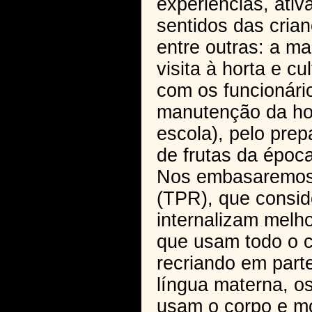
experiências, ativ
sentidos das cria
entre outras: a ma
visita à horta e cu
com os funcionári
manutenção da ho
escola), pelo pre
de frutas da época
Nos embasaremos 
(TPR), que consid
internalizam melh
que usam todo o c
recriando em par
língua materna, os
usam o corpo e mo