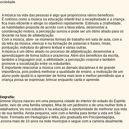
sociedade.
A música na vida das pessoas é algo que proporciona vários benefícios.
É notórios como a música na educação infantil traz a receptividade e a criança
fica mais eficiente e atinge os objetivos rapidamente. Estimula a criatividade,
as habilidades proposta de acordo com a faixa etária, desenvolve a
coordenação motora, a percepção sonora e pode ser um ótimo aliado para os
docente na fase de alfabetização.
Com a música, abre- se inúmeras formas de trabalho em sala de aula, com a
da letra da música, elencar e na formação de palavras e frases, rimas,
pontuação, estrutura do gênero textual e várias outras.
A música é um ótimo aliado no processo de alfabetização, desenvolve a
aprendizagem de forma lúdica e prazerosa. Além dos benefícios da escrita,
também a linguagem oral, a afetividade, a percepção corporal e também
promove a socialização entre os estudantes.
É importante relacionar a música com as demais disciplinas é de grande
importância, pois poderá melhorar a qualidade de ensino, a motivação de um
aluno pode ajudá-lo a aprender de forma mais leve e melhor permitindo que a
criança possa se expressar, brincar enquanto canta e aprende.
Biografia:
Simone Viçoza nasceu em uma pequena cidade do interior do estado do Espirito
Santo, veio de uma família simples, filha de um jardineiro e de uma mulher forte e
batalhadora, viu nos estudos e na educação a oportunidade de melhorar sua vida
e de sua família. Ainda pequena, veio com a família para tentar a vida em São
Paulo. Formada em Pedagógia e letra, pós graduada em Psicopedagógia,
Leciona mais de 10 anos na rede municipal e segue com a carreira atualmente.