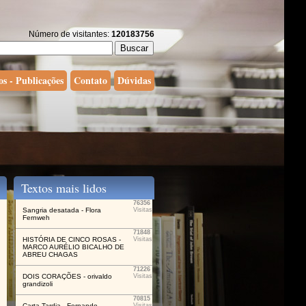
Número de visitantes:
120183756
os - Publicações
Contato
Dúvidas
Textos mais lidos
76356
Sangria desatada - Flora
Visitas
Fernweh
71848
HISTÓRIA DE CINCO ROSAS -
Visitas
MARCO AURÉLIO BICALHO DE
ABREU CHAGAS
71226
DOIS CORAÇÕES - orivaldo
Visitas
grandizoli
70815
Carta Tardia - Fernando
Visitas