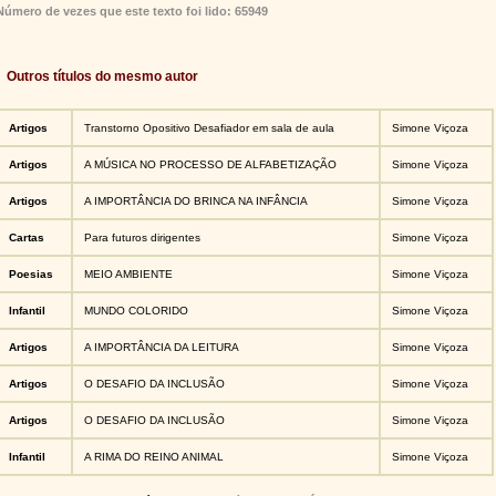
Número de vezes que este texto foi lido: 65949
Outros títulos do mesmo autor
Artigos
Transtorno Opositivo Desafiador em sala de aula
Simone Viçoza
Artigos
A MÚSICA NO PROCESSO DE ALFABETIZAÇÃO
Simone Viçoza
Artigos
A IMPORTÂNCIA DO BRINCA NA INFÂNCIA
Simone Viçoza
Cartas
Para futuros dirigentes
Simone Viçoza
Poesias
MEIO AMBIENTE
Simone Viçoza
Infantil
MUNDO COLORIDO
Simone Viçoza
Artigos
A IMPORTÂNCIA DA LEITURA
Simone Viçoza
Artigos
O DESAFIO DA INCLUSÃO
Simone Viçoza
Artigos
O DESAFIO DA INCLUSÃO
Simone Viçoza
Infantil
A RIMA DO REINO ANIMAL
Simone Viçoza