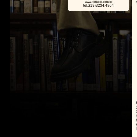
www.komedi.com.br
tel.:(19)3234.4864