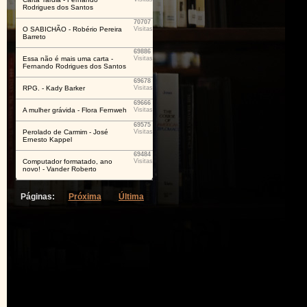
Rodrigues dos Santos
70707
O SABICHÃO - Robério Pereira
Visitas
Barreto
69886
Essa não é mais uma carta -
Visitas
Fernando Rodrigues dos Santos
69678
RPG. - Kady Barker
Visitas
69666
A mulher grávida - Flora Fernweh
Visitas
69575
Perolado de Carmim - José
Visitas
Ernesto Kappel
69484
Computador formatado, ano
Visitas
novo! - Vander Roberto
Páginas:
Próxima
Última