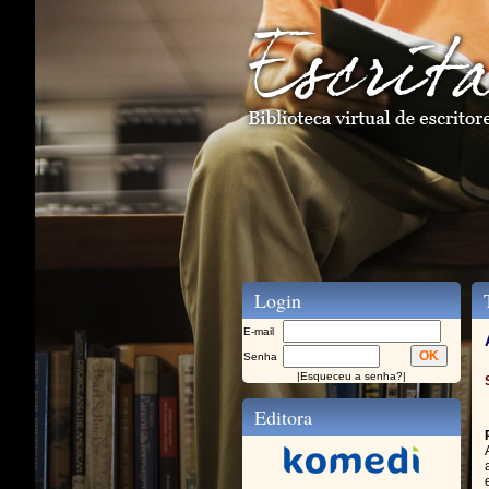
Login
T
E-mail
Senha
|
Esqueceu a senha?
|
Editora