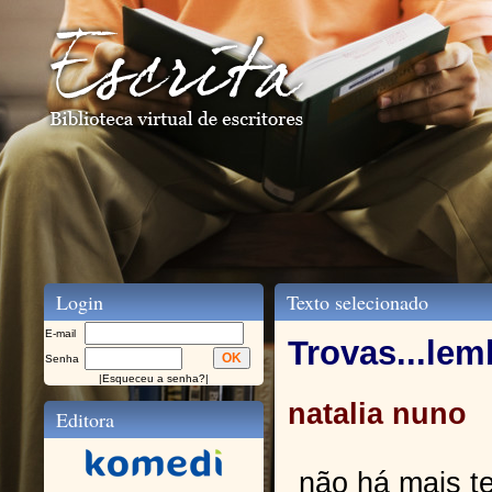
Login
Texto selecionado
E-mail
Trovas...le
Senha
|
Esqueceu a senha?
|
natalia nuno
Editora
não há mais t