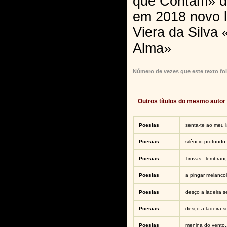
que Contam» da
em 2018 novo l
Viera da Silva
Alma»
Número de vezes que este texto foi
Outros títulos do mesmo autor
Poesias
senta-te ao meu l
Poesias
silêncio profundo.
Poesias
Trovas...lembran
Poesias
a pingar melancoli
Poesias
desço a ladeira s
Poesias
desço a ladeira s
Poesias
menina do vento.