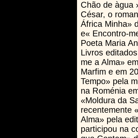
Chão de àgua 
César, o roman
África Minha» d
e« Encontro-m
Poeta Maria Ant
Livros editado
me a Alma» em
Marfim e em 20
Tempo» pela me
na Roménia em
«Moldura da S
recentemente 
Alma» pela edit
participou na 