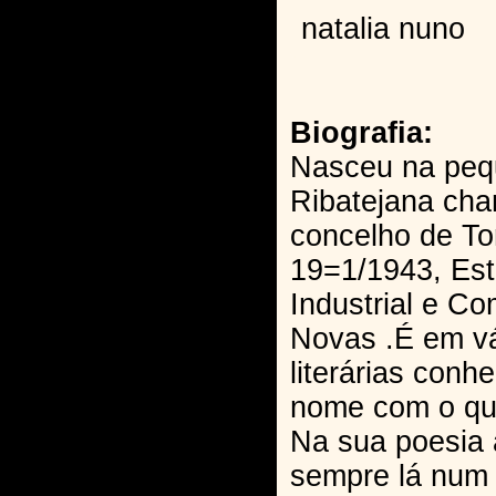
natalia nuno
Biografia:
Nasceu na peq
Ribatejana ch
concelho de To
19=1/1943, Es
Industrial e Co
Novas .É em vá
literárias conh
nome com o qua
Na sua poesia 
sempre lá num 