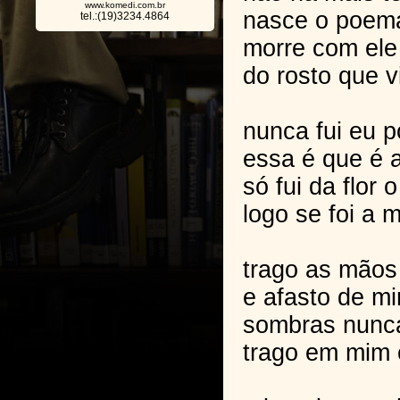
www.komedi.com.br
nasce o poema
tel.:(19)3234.4864
morre com ele
do rosto que v
nunca fui eu po
essa é que é 
só fui da flor 
logo se foi a 
trago as mãos 
e afasto de m
sombras nunc
trago em mim 