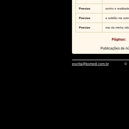
Poesias
sonho e realidade
Poesias
a solidão me sobr
Poesias
mar da minha vida
Páginas:
Publicações de 
escrita@komedi.com.br
©