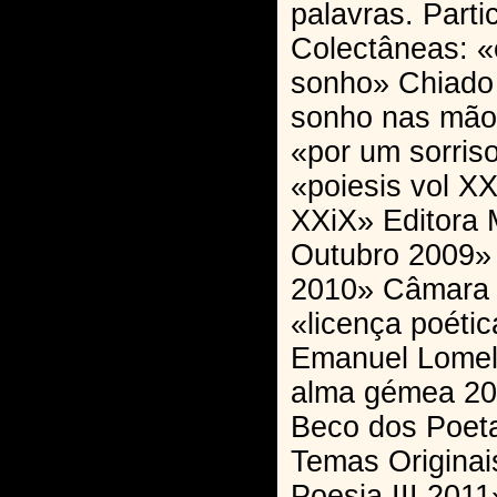
palavras. Parti
Colectâneas: «
sonho» Chiado 
sonho nas mão
«por um sorris
«poiesis vol XX
XXiX» Editora 
Outubro 2009» 
2010» Câmara 
«licença poétic
Emanuel Lomeli
alma gémea 201
Beco dos Poetas
Temas Originai
Poesia III 2011