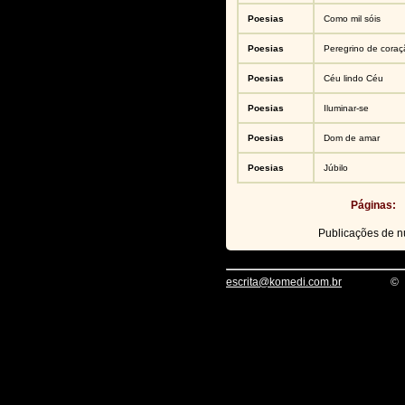
Poesias
Como mil sóis
Poesias
Peregrino de coraç
Poesias
Céu lindo Céu
Poesias
Iluminar-se
Poesias
Dom de amar
Poesias
Júbilo
Páginas:
Publicações de 
escrita@komedi.com.br
©