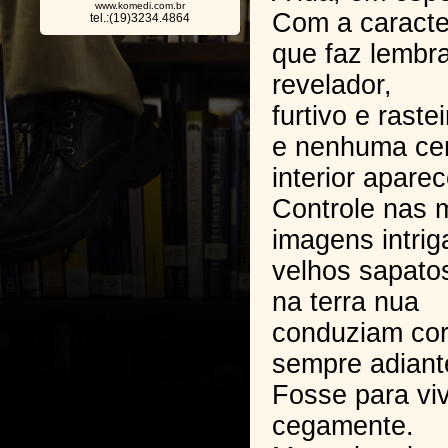
www.komedi.com.br
Com a caracter
tel.:(19)3234.4864
que faz lembr
revelador,
furtivo e raste
e nenhuma ce
interior apare
Controle nas 
imagens intrig
velhos sapat
na terra nua
conduziam cor
sempre adiant
Fosse para viv
cegamente.