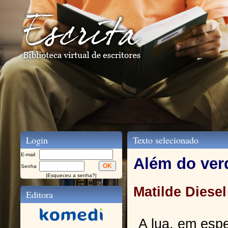
Login
Texto selecionado
E-mail
Além do ver
Senha
|
Esqueceu a senha?
|
Matilde Diesel
Editora
A lua, em esp