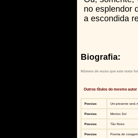
no esplendor 
a escondida r
Biografia:
Número de vezes que este texto foi
Outros títulos do mesmo autor
Poesias
Um presente será 
Poesias
Menino Sol
Poesias
Tão flores
Poesias
Poema de corage