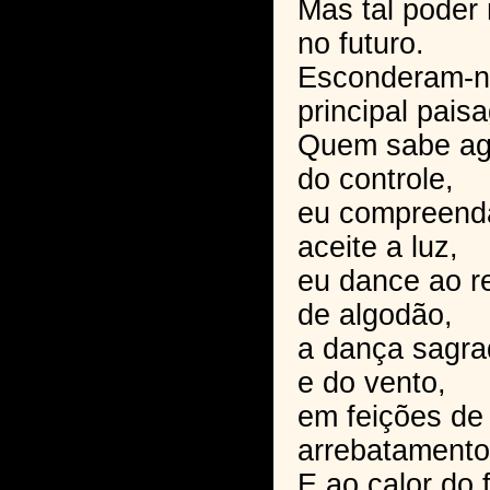
Mas tal poder
no futuro.
Esconderam-n
principal pais
Quem sabe ago
do controle,
eu compreenda
aceite a luz,
eu dance ao r
de algodão,
a dança sagra
e do vento,
em feições de
arrebatamento
E ao calor do 