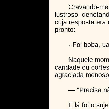
Cravando-me os o
lustroso, denotand
cuja resposta era 
pronto:
- Foi boba, uai!
Naquele momento 
caridade ou corte
agraciada menospr
— "Precisa não
E lá foi o sujeit