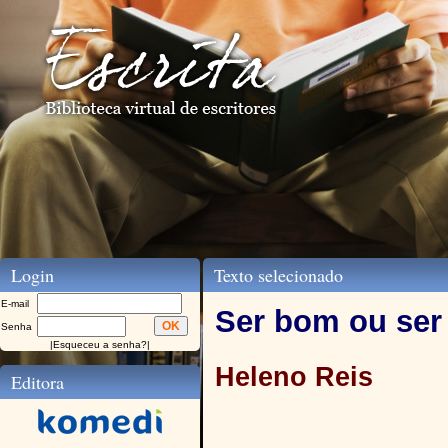
Login
Texto selecionado
E-mail
Ser bom ou ser 
Senha
|
Esqueceu a senha?
|
Heleno Reis
Editora