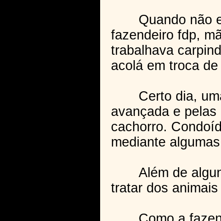
Quando não estav
fazendeiro fdp, m
trabalhava carpin
acolá em troca de
Certo dia, uma fa
avançada e pelas i
cachorro. Condoída
mediante algumas 
Além de alguns se
tratar dos animai
Como a fazenda di