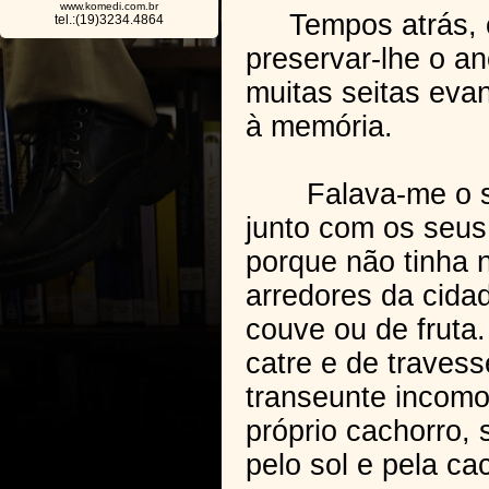
www.komedi.com.br
Tempos atrás, con
tel.:(19)3234.4864
preservar-lhe o a
muitas seitas eva
à memória.
Falava-me o suje
junto com os seus 
porque não tinha
arredores da cida
couve ou de fruta.
catre e de traves
transeunte incomo
próprio cachorro,
pelo sol e pela c