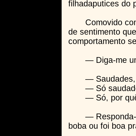
filhadaputices do 
Comovido com a a
de sentimento que
comportamento sen
— Diga-me uma co
— Saudades, u
— Só saudad
— Só, por quê!
— Responda-me ma
boba ou foi boa pr