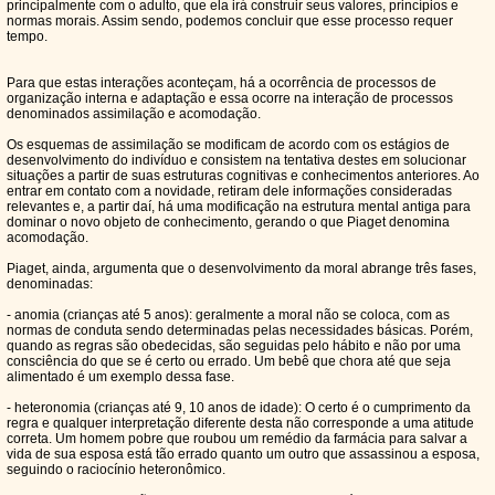
principalmente com o adulto, que ela irá construir seus valores, princípios e
normas morais. Assim sendo, podemos concluir que esse processo requer
tempo.
Para que estas interações aconteçam, há a ocorrência de processos de
organização interna e adaptação e essa ocorre na interação de processos
denominados assimilação e acomodação.
Os esquemas de assimilação se modificam de acordo com os estágios de
desenvolvimento do indivíduo e consistem na tentativa destes em solucionar
situações a partir de suas estruturas cognitivas e conhecimentos anteriores. Ao
entrar em contato com a novidade, retiram dele informações consideradas
relevantes e, a partir daí, há uma modificação na estrutura mental antiga para
dominar o novo objeto de conhecimento, gerando o que Piaget denomina
acomodação.
Piaget, ainda, argumenta que o desenvolvimento da moral abrange três fases,
denominadas:
- anomia (crianças até 5 anos): geralmente a moral não se coloca, com as
normas de conduta sendo determinadas pelas necessidades básicas. Porém,
quando as regras são obedecidas, são seguidas pelo hábito e não por uma
consciência do que se é certo ou errado. Um bebê que chora até que seja
alimentado é um exemplo dessa fase.
- heteronomia (crianças até 9, 10 anos de idade): O certo é o cumprimento da
regra e qualquer interpretação diferente desta não corresponde a uma atitude
correta. Um homem pobre que roubou um remédio da farmácia para salvar a
vida de sua esposa está tão errado quanto um outro que assassinou a esposa,
seguindo o raciocínio heteronômico.