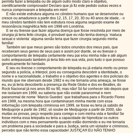
permita fazer a telepatia ou de algum outro modo claro e objetivo,
cientificamente comprovado! Declaro que já fiz este pedido outras vezes e
nunca comprovaram a telepatia em mim!
E não existe estrutura alguma no cérebro humano que se desenvolve ou
cresce ou amadurece a partir dos 12, 15, 17, 20, 30 ou 40 anos de idade, - o
meu cérebro também não tem estrutura nova alguma segundo exame de
ressonância magnética feito em 1998 em Londrina.
E se eu tivesse que fazer alguma doença que fosse resolvida por meio de
cirurgia já teria feito cirurgia, é provável que eu não tenha doença ¨maluca
sexual e violenta¨ alguma senão teria que fazer cirurgia segundo minha
família!
Também sei que meus genes são todos oriundos dos meus pais, que
receberam seus genes de seus pais e assim por diante, se eu tivesse o
comportamento de telepatia certamente meu pai e/ou minha mãe e até algum
outro antepassado também já teria tido em sua vida, pois tudo o que possuo
geneticamente foi herdado.
E seu eu tivesse o comportamento de telepatia eu já estaria morto ou preso
segundo a polícia, a Interpol, pois eu conseguiria descobrir a identidade, o
nome e a nacionalidade, o trabalho e o objetivo dos agentes e dos policiais do
mundo que me obervam desde 1982 e eu me tornaria uma ameaça, se fosse
eu, eu já teria descoberto a presença da Rede Globo e dos ex-Beatles, do
Rock Nacional já nos anos 80 ou 90, mas não! Só fui conhecer isto depois que
me isolaram em 1999, eu saberia que não existe paranormal e nem
paranormal de nome ¨Marcio Guedes¨ que trabalhava para o Ricardo Flores
em 1999, na mesma hora que contaminaram minha mente com essa
informação com telepatia criminosa em 1999, se fosse eu teria já sabido de
Medjugorje a partir de 1982, só soube de Medjugorje a partir de 2000, são
muitas as provas, peço respeito para comigo e com minha vida e família! Se
fosse minha essa telepatia eu teria a capacidade de hipnotizar os outros
indivíduos com o meu pensamento quando estão dormindo e eu me tornaria
um problema para a sociedade e para a Justiça, seria um violador e criminoso,
percebo que não tenho essa capacidade! JUSTIÇA!!! EU NÃO TENHO