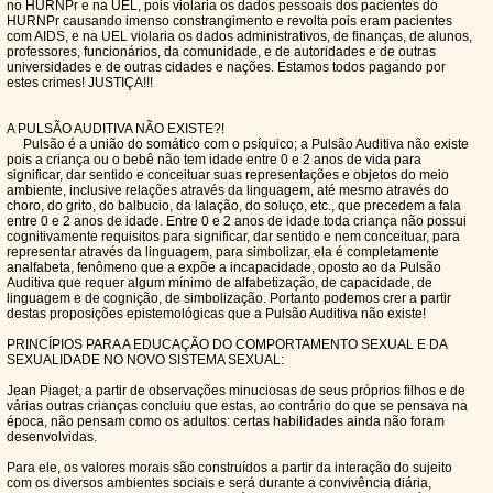
no HURNPr e na UEL, pois violaria os dados pessoais dos pacientes do
HURNPr causando imenso constrangimento e revolta pois eram pacientes
com AIDS, e na UEL violaria os dados administrativos, de finanças, de alunos,
professores, funcionários, da comunidade, e de autoridades e de outras
universidades e de outras cidades e nações. Estamos todos pagando por
estes crimes! JUSTIÇA!!!
A PULSÃO AUDITIVA NÃO EXISTE?!
Pulsão é a união do somático com o psíquico; a Pulsão Auditiva não existe
pois a criança ou o bebê não tem idade entre 0 e 2 anos de vida para
significar, dar sentido e conceituar suas representações e objetos do meio
ambiente, inclusive relações através da linguagem, até mesmo através do
choro, do grito, do balbucio, da lalação, do soluço, etc., que precedem a fala
entre 0 e 2 anos de idade. Entre 0 e 2 anos de idade toda criança não possui
cognitivamente requisitos para significar, dar sentido e nem conceituar, para
representar através da linguagem, para simbolizar, ela é completamente
analfabeta, fenômeno que a expõe a incapacidade, oposto ao da Pulsão
Auditiva que requer algum mínimo de alfabetização, de capacidade, de
linguagem e de cognição, de simbolização. Portanto podemos crer a partir
destas proposições epistemológicas que a Pulsão Auditiva não existe!
PRINCÍPIOS PARA A EDUCAÇÃO DO COMPORTAMENTO SEXUAL E DA
SEXUALIDADE NO NOVO SISTEMA SEXUAL:
Jean Piaget, a partir de observações minuciosas de seus próprios filhos e de
várias outras crianças concluiu que estas, ao contrário do que se pensava na
época, não pensam como os adultos: certas habilidades ainda não foram
desenvolvidas.
Para ele, os valores morais são construídos a partir da interação do sujeito
com os diversos ambientes sociais e será durante a convivência diária,