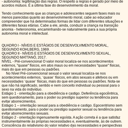
- autonomia: legitimação das regras. O respeito a regras é gerado por meio de
acordos mútuos. É a última fase do desenvolvimento da moral.
Tendo conhecimento que as crianças e adolescentes seguem fases mais ou
menos parecidas quanto ao desenvolvimento moral, cabe ao educador
compreender que há determinadas formas de lidar com diferentes situações e
diferentes faixas etárias. Cabe a ele, ainda, conduzir a criança na transição
anomia - heteronomia, encaminhando-se naturalmente para a sua própria
autonomia moral e intelectual.
QUADRO I - NÍVEIS E ESTÁGIOS DE DESENVOLVIMENTO MORAL,
SEGUNDO KOHLBERG, 1969.
QUADRO II - NÍVEIS E ESTÁGIOS DE DESENVOLVIMENTO SEXUAL,
SEGUNDO MATTANÓ, 2017.
NÍVEL - Pré-convencional O valor moral localiza-se nos acontecimentos
externos, "quase" físicos, em atos maus ou em necessidades "quase" físicas,
mais do que em pessoas ou padrões.
No Nível Pré-convencional sexual o valor sexual localiza-se nos
acontecimentos externos, ¨quase¨ físicos, em atos sexuais e afetivos ou em
necessidades ¨quase¨ físicas, mais do que em pessoas ou padrões. Nota-se
que não há significado, sentido e nem conceito individual ou pessoal para o
sexo na vida do indivíduo.
Estágio 1 - orientação para a obediência e castigo. Deferência egocêntrica,
sem questionamento, para o poder ou prestígio superior ou tendência para
evitar aborrecimentos.
Estágio 1 – orientação sexual para a obediência e castigo. Egocentrismo sem
questionamento, para o poder ou prestígio superior sexual ou tendência para
evitar aborrecimentos sexuais.
Estágio 2 - orientação ingenuamente egoísta. A ação correta é a que satisfaz
instrumentalmente às próprias necessidades e, eventualmente, às de outrem.
Consciência do relativismo do valor relativo das necessidades e perspectivas