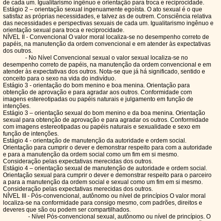
de cada um. Igualitarismo ingênuo e orientação para troca e reciprocidade.
Estágio 2 – orientação sexual ingenuamente egoísta. O ato sexual é o que
satisfaz as próprias necessidades, e talvez as de outrem. Consciência relativa
das necessidades e perspectivas sexuais de cada um. Igualitarismo ingênuo e
orientação sexual para troca e reciprocidade.
NÍVEL II - Convencional O valor moral localiza-se no desempenho correto de
papéis, na manutenção da ordem convencional e em atender às expectativas
dos outros.
- No Nível Convencional sexual o valor sexual localiza-se no
desempenho correto de papéis, na manutenção da ordem convencional e em
atender às expectativas dos outros. Nota-se que já há significado, sentido e
conceito para o sexo na vida do indivíduo.
Estágio 3 - orientação do bom menino e boa menina. Orientação para
obtenção de aprovação e para agradar aos outros. Conformidade com
imagens estereotipadas ou papéis naturais e julgamento em função de
intenções.
Estágio 3 – orientação sexual do bom menino e da boa menina. Orientação
sexual para obtenção de aprovação e para agradar os outros. Conformidade
com imagens estereotipadas ou papéis naturais e sexualidade e sexo em
função de intenções.
Estágio 4 - orientação de manutenção da autoridade e ordem social.
Orientação para cumprir o dever e demonstrar respeito para com a autoridade
e para a manutenção da ordem social como um fim em si mesmo.
Consideração pelas expectativas merecidas dos outros.
Estágio 4 – orientação sexual de manutenção de autoridade e ordem social.
Orientação sexual para cumprir o dever e demonstrar respeito para o parceiro
a para a manutenção da ordem social e sexual como um fim em si mesmo.
Consideração pelas expectativas merecidas dos outros.
NÍVEL III - Pós-convencional, autônomo ou nível de princípios O valor moral
localiza-se na conformidade para consigo mesmo, com padrões, direitos e
deveres que são ou podem ser compartilhados.
- Nível Pós-convencional sexual, autônomo ou nível de princípios. O