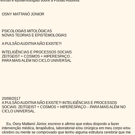
Teorias e epistemologias sobre a Pulsão Auditiva.
OSNY MATTANÓ JÚNIOR
PSICOLOGIAS MITOLÓGICAS
NOVAS TEORIAS E EPISTEMOLOGIAS
A PULSÃO AUDITIVA NÃO EXISTE?!
INTELIGÊNCIAS E PROCESSOS SOCIAIS
ZEITGEIST + COSMOS + HIPERESPAÇO...
PARA MAIS ALÉM NO CICLO UNIVERSAL
20/08/2017
A PULSÃO AUDITIVA NÃO EXISTE?! INTELIGÊNCIAS E PROCESSOS
SOCIAIS: ZEITGEIST + COSMOS + HIPERESPAÇO – PARA MAIS ALÉM NO
CICLO UNIVERSAL.
Eu, Osny Mattanó Júnior, escrevo e afirmo que estou disposto a fazer
intervenção médica, terapêutica, laboratorial e/ou cirúrgica em meu corpo e/ou
cérebro ou mente se comprovado que tenho alguma estrutura cerebral que me