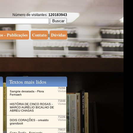
Número de visitantes:
120183943
os - Publicações
Contato
Dúvidas
Textos mais lidos
76356
Sangria desatada - Flora
Visitas
Fernweh
71848
HISTÓRIA DE CINCO ROSAS -
Visitas
MARCO AURÉLIO BICALHO DE
ABREU CHAGAS
71226
DOIS CORAÇÕES - orivaldo
Visitas
grandizoli
70815
Carta Tardia - Fernando
Visitas