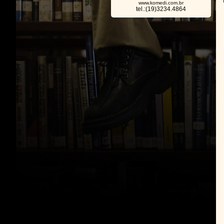
www.komedi.com.br
tel.:(19)3234.4864