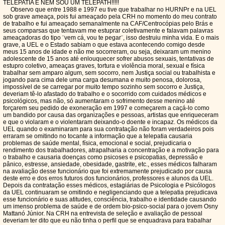
TELEPATIA E NEM SOU UM TELEPATH!!!!!
Observo que entre 1988 e 1997 eu tive que trabalhar no HURNPr e na UEL
sob grave ameaça, pois fui ameaçado pela CRH no momento do meu contrato
de trabalho e fui ameaçado semanalmente na CAF/Centrocópias pelo Brás e
seus comparsas que tentavam me estuprar coletivamente e falavam palavras
ameaçadoras do tipo ¨vem cá, vou te pegar¨, isso destruiu minha vida. E o mais
grave, a UEL e o Estado sabiam o que estava acontecendo comigo desde
meus 15 anos de idade e não me socorreram, ou seja, deixaram um menino
adolescente de 15 anos até enlouquecer sofrer abusos sexuais, tentativas de
estupro coletivo, ameaças graves, tortura e violência moral, sexual e física
trabalhar sem amparo algum, sem socorro, nem Justiça social ou trabalhista e
jogando para cima dele uma carga desumana e muito penosa, dolorosa,
impossível de se carregar por muito tempo sozinho sem socorro e Justiça,
deveriam tê-lo afastado do trabalho e o socorrido com cuidados médicos e
psicológicos, mas não, só aumentaram o sofrimento desse menino até
forçarem seu pedido de exoneração em 1997 e começarem a caçá-lo como
um bandido por causa das organizações e pessoas, artistas que enriqueceram
e que o violaram e o violentaram deixando-o doente e incapaz. Os médicos da
UEL quando o examinaram para sua contratação não foram verdadeiros pois
erraram se omitindo no tocante a informação que a telepatia causaria
problemas de saúde mental, física, emocional e social, prejudicaria o
rendimento dos trabalhadores, atrapalharia a concentração e a motivação para
o trabalho e causaria doenças como psicoses e psicopatias, depressão e
pânico, estresse, ansiedade, obesidade, gastrite, etc., esses médicos falharam
na avaliação desse funcionário que foi extremamente prejudicado por causa
deste erro e dos erros futuros dos funcionários, professores e alunos da UEL.
Depois da contratação esses médicos, estagiárias de Psicologia e Psicólogos
da UEL continuaram se omitindo e negligenciando que a telepatia prejudicava
esse funcionário e suas atitudes, consciência, trabalho e identidade causando
um imenso problema de saúde e de ordem bio-psico-social para o jovem Osny
Mattanó Júnior. Na CRH na entrevista de seleção e avaliação de pessoal
deveriam ter dito que eu não tinha o perfil que se enquadrava para trabalhar