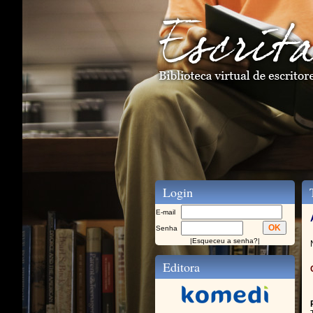
Login
T
E-mail
Senha
|
Esqueceu a senha?
|
Editora