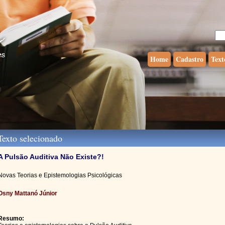
Home
Cadastro
Text
exto selecionado
A Pulsão Auditiva Não Existe?!
Novas Teorias e Epistemologias Psicológicas
Osny Mattanó Júnior
Resumo: