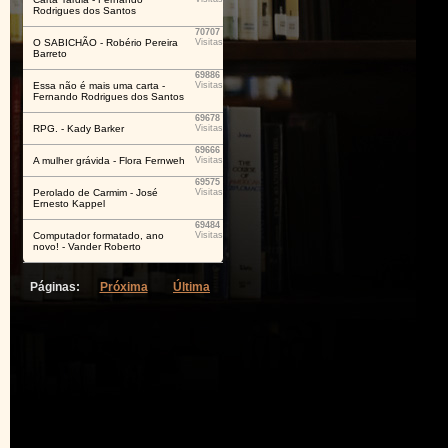
Rodrigues dos Santos
70707
O SABICHÃO - Robério Pereira
Visitas
Barreto
69886
Essa não é mais uma carta -
Visitas
Fernando Rodrigues dos Santos
69678
RPG. - Kady Barker
Visitas
69666
A mulher grávida - Flora Fernweh
Visitas
69575
Perolado de Carmim - José
Visitas
Ernesto Kappel
69484
Computador formatado, ano
Visitas
novo! - Vander Roberto
Páginas:
Próxima
Última