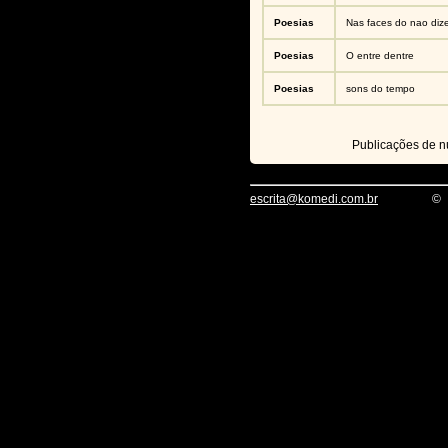
Poesias
Nas faces do nao diz
Poesias
O entre dentre
Poesias
sons do tempo
Publicações de 
escrita@komedi.com.br
©