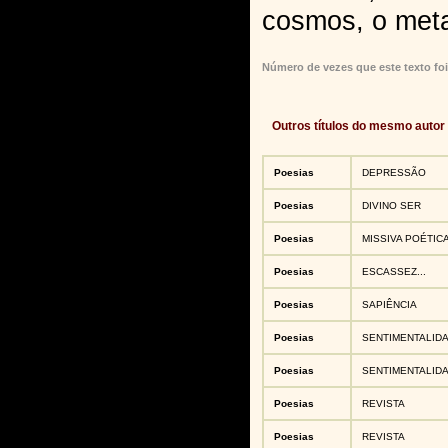
cosmos, o metaf
Número de vezes que este texto foi
Outros títulos do mesmo autor
Poesias
DEPRESSÃO
Poesias
DIVINO SER
Poesias
MISSIVA POÉTIC
Poesias
ESCASSEZ...
Poesias
SAPIÊNCIA
Poesias
SENTIMENTALID
Poesias
SENTIMENTALID
Poesias
REVISTA
Poesias
REVISTA