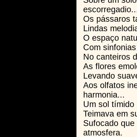
Sobre um solo
escorregadio..
Os pássaros t
Lindas melodi
O espaço natu
Com sinfonias
No canteiros d
As flores emo
Levando suav
Aos olfatos in
harmonia...
Um sol tímido 
Teimava em su
Sufocado que 
atmosfera.