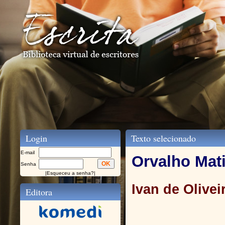
Login
Texto selecionado
E-mail
Orvalho Mat
Senha
|
Esqueceu a senha?
|
Ivan de Olivei
Editora