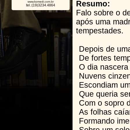
Resumo:
www.komedi.com.br
tel.:(19)3234.4864
Falo sobre o d
após uma mad
tempestades.
Depois de um
De fortes tem
O dia nascera f
Nuvens cinzen
Escondiam um
Que queria ser
Com o sopro d
As folhas caí
Formando ime