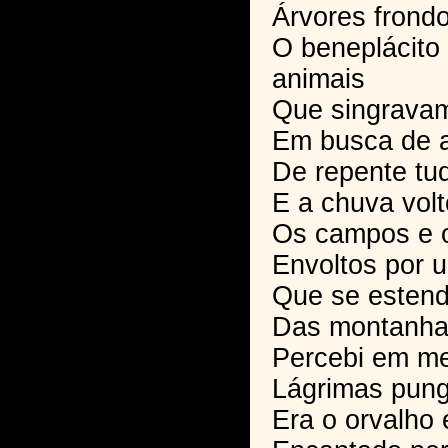
Árvores frond
O beneplácito
animais
Que singravam
Em busca de ab
De repente tu
E a chuva volt
Os campos e o
Envoltos por 
Que se estend
Das montanhas
Percebi em me
Lágrimas punge
Era o orvalho