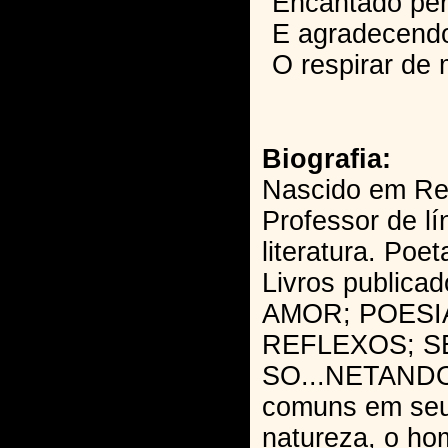
Encantado per
E agradecendo
O respirar de 
Biografia:
Nascido em Rec
Professor de l
literatura. Poe
Livros public
AMOR; POESIA
REFLEXOS; S
SO...NETANDO
comuns em seus
natureza, o ho