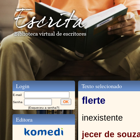
Login
Texto selecionado
E-mail
flerte
Senha
|
Esqueceu a senha?
|
inexistente
Editora
jecer de souza