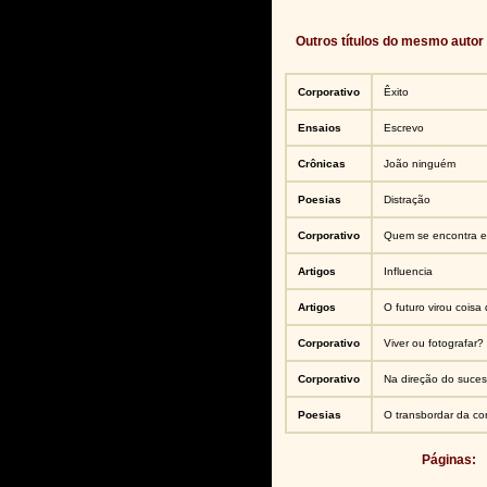
Outros títulos do mesmo autor
Corporativo
Êxito
Ensaios
Escrevo
Crônicas
João ninguém
Poesias
Distração
Corporativo
Quem se encontra en
Artigos
Influencia
Artigos
O futuro virou coisa
Corporativo
Viver ou fotografar
Corporativo
Na direção do suces
Poesias
O transbordar da co
Páginas: