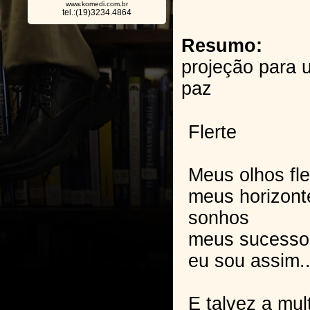
www.komedi.com.br
tel.:(19)3234.4864
Resumo:
projeção para u
paz
Flerte
Meus olhos fle
meus horizont
sonhos
meus sucesso
eu sou assim..
E talvez a mul