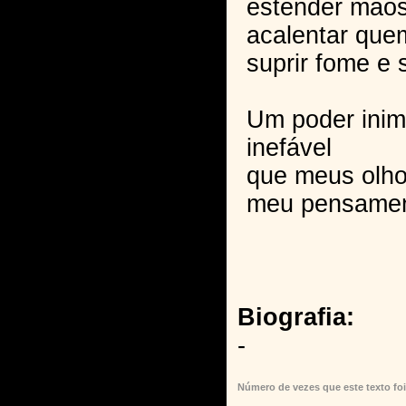
estender mão
acalentar que
suprir fome e s
Um poder inim
inefável
que meus olho
meu pensament
Biografia:
-
Número de vezes que este texto foi