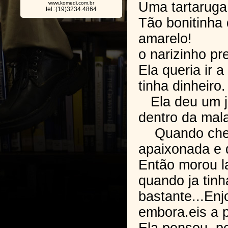
Uma tartaruga
www.komedi.com.br
tel.:(19)3234.4864
Tão bonitinha 
amarelo!
o narizinho pr
Ela queria ir 
tinha dinheiro.
Ela deu um je
dentro da mala
Quando chego
apaixonada e q
Então morou l
quando ja tinh
bastante...Enj
embora.eis a 