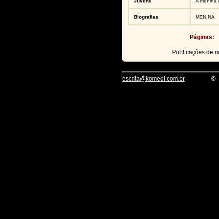
Juvenil
A menina 
Biografias
MENINA
Páginas:
Publicações de 
escrita@komedi.com.br
©