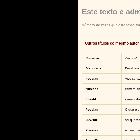
Este texto é adm
Número de vezes que este texto foi
Outros títulos do mesmo autor
Romance
Amores!
Discursos
Desabafo
Poesias
Vivo com..
Músicas
camaro am
Infantil
viramundo 
Poesias
O que e u
Juvenil
sei quem 
Poesias
eu sei qu