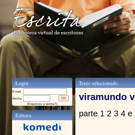
Login
Texto selecionado
E-mail
viramundo va
Senha
|
Esqueceu a senha?
|
parte 1 2 3 4 e
Editora