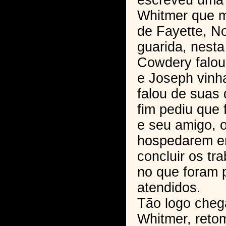
escreveu uma 
Whitmer que m
de Fayette, No
guarida, nest
Cowdery falou
e Joseph vinh
falou de suas 
fim pediu que 
e seu amigo, o
hospedarem em
concluir os tr
no que foram 
atendidos.
Tão logo cheg
Whitmer, reto