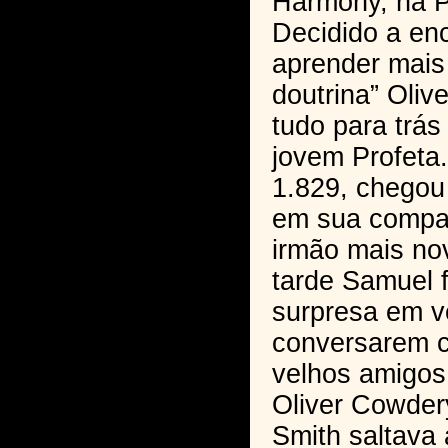
Harmony, na P
Decidido a en
aprender mais
doutrina” Oli
tudo para trás
jovem Profeta.
1.829, chegou
em sua compa
irmão mais no
tarde Samuel 
surpresa em v
conversarem 
velhos amigos
Oliver Cowder
Smith saltava 