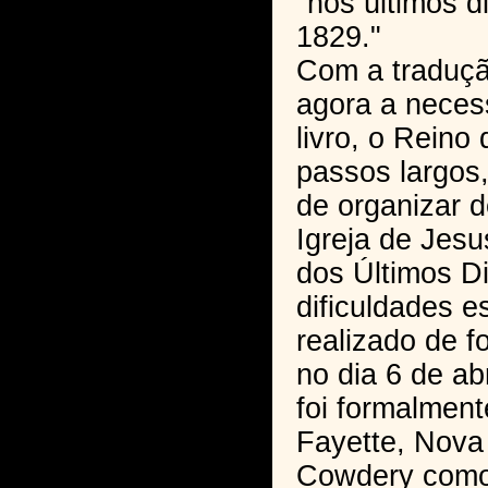
"nos últimos d
1829."
Com a traduçã
agora a neces
livro, o Rein
passos largos
de organizar d
Igreja de Jesu
dos Últimos D
dificuldades es
realizado de fo
no dia 6 de abr
foi formalmen
Fayette, Nova 
Cowdery como