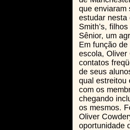
que enviaram s
estudar nesta
Smith’s, filho
Sênior, um agr
Em função de 
escola, Olive
contatos freq
de seus alunos
qual estreitou
com os membro
chegando inclu
os mesmos. Fo
Oliver Cowder
oportunidade d