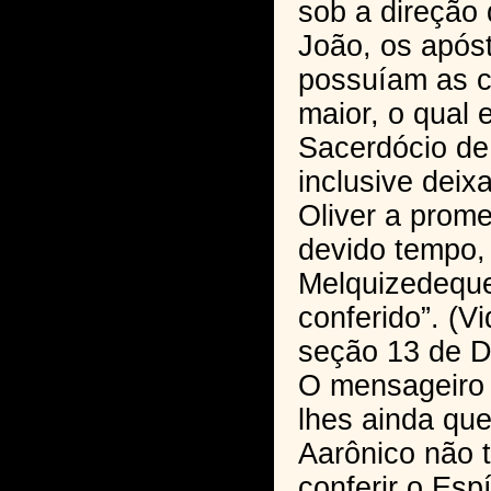
sob a direção 
João, os após
possuíam as c
maior, o qual
Sacerdócio de
inclusive dei
Oliver a prom
devido tempo,
Melquizedeque
conferido”. (V
seção 13 de 
O mensageiro c
lhes ainda qu
Aarônico não 
conferir o Esp