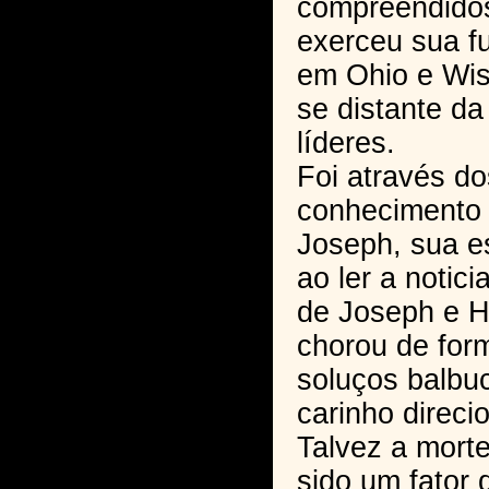
compreendidos
exerceu sua f
em Ohio e Wis
se distante da
líderes.
Foi através do
conhecimento 
Joseph, sua e
ao ler a notic
de Joseph e H
chorou de form
soluços balbu
carinho direc
Talvez a morte
sido um fator 