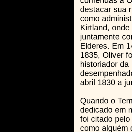
conferidas a 
destacar sua 
como administ
Kirtland, onde
juntamente co
Elderes. Em 1
1835, Oliver f
historiador da 
desempenhado
abril 1830 a j
Quando o Templ
dedicado em m
foi citado pel
como alguém q