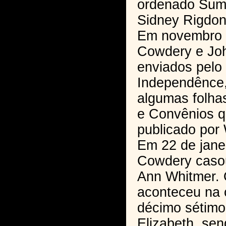
ordenado Sum
Sidney Rigdon
Em novembro d
Cowdery e Jo
enviados pelo 
Independênce,
algumas folhas
e Convênios q
publicado por 
Em 22 de jane
Cowdery casou
Ann Whitmer.
aconteceu na
décimo sétimo
Elizabeth, se