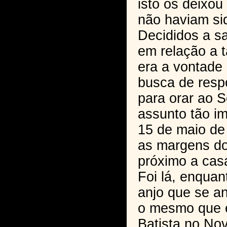
isto os deixo
não haviam si
Decididos a s
em relação a t
era a vontade
busca de respo
para orar ao 
assunto tão im
15 de maio de
as margens do
próximo a cas
Foi lá, enqua
anjo que se a
o mesmo que 
Batista no No