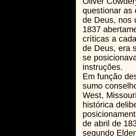
Oliver Cowder
questionar as 
de Deus, nos 
1837 abertame
críticas a cad
de Deus, era 
se posicionava
instruções.
Em função des
sumo conselho
West, Missour
histórica deli
posicionament
de abril de 18
segundo Elder