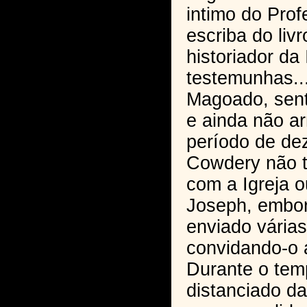
intimo do Prof
escriba do liv
historiador da
testemunhas..
Magoado, senti
e ainda não a
período de de
Cowdery não 
com a Igreja 
Joseph, embor
enviado vária
convidando-o 
Durante o tem
distanciado da