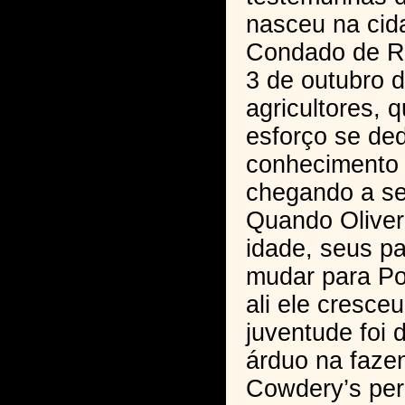
nasceu na cid
Condado de R
3 de outubro d
agricultores, 
esforço se de
conhecimento s
chegando a se 
Quando Oliver 
idade, seus pa
mudar para Po
ali ele cresce
juventude foi 
árduo na fazen
Cowdery’s pe