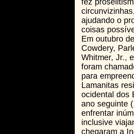
fez proselitis
circunvizinhas
ajudando o pr
coisas possíve
Em outubro de
Cowdery, Parle
Whitmer, Jr., 
foram chamado
para empreen
Lamanitas resi
ocidental dos
ano seguinte (
enfrentar inúm
inclusive viaj
chegaram a I