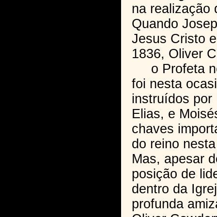
na realização 
Quando Joseph 
Jesus Cristo e
1836, Oliver 
o Profeta no 
foi nesta oca
instruídos por 
Elias, e Moisé
chaves import
do reino nest
Mas, apesar d
posição de li
dentro da Igre
profunda ami