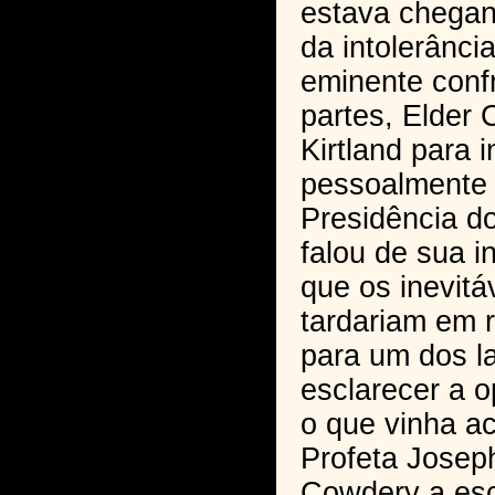
estava chegand
da intolerânci
eminente conf
partes, Elder 
Kirtland para 
pessoalmente 
Presidência d
falou de sua i
que os inevitá
tardariam em r
para um dos l
esclarecer a o
o que vinha a
Profeta Josep
Cowdery a es