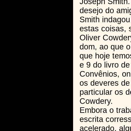
Joseph Smith.
desejo do ami
Smith indagou
estas coisas, 
Oliver Cowder
dom, ao que o
que hoje temo
e 9 do livro d
Convênios, on
os deveres d
particular os 
Cowdery.
Embora o trab
escrita corres
acelerado, al