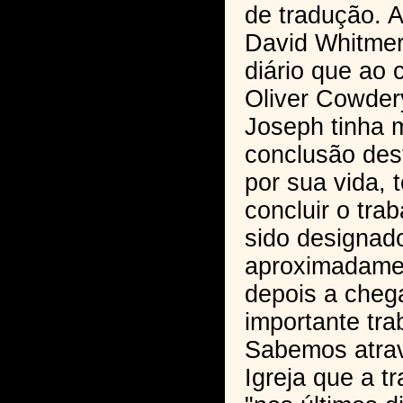
de tradução. 
David Whitme
diário que ao 
Oliver Cowder
Joseph tinha 
conclusão dest
por sua vida, 
concluir o tra
sido designad
aproximadame
depois a cheg
importante tra
Sabemos atrav
Igreja que a t