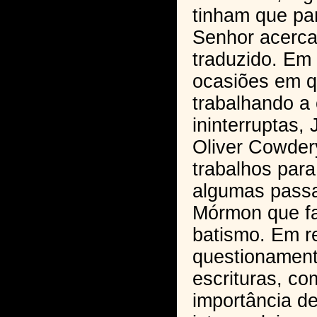
tinham que par
Senhor acerca 
traduzido. Em
ocasiões em q
trabalhando a
ininterruptas,
Oliver Cowde
trabalhos par
algumas passa
Mórmon que fa
batismo. Em r
questionament
escrituras, c
importância d