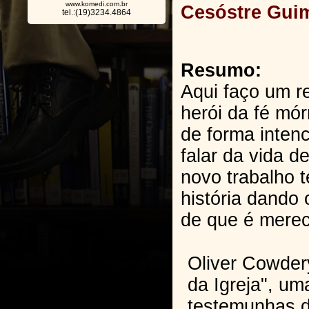
www.komedi.com.br
Cesóstre Guim
tel.:(19)3234.4864
Resumo:
Aqui faço um r
herói da fé mó
de forma intenc
falar da vida d
novo trabalho t
história dando 
de que é merec
Oliver Cowder
da Igreja", um
testemunhas d