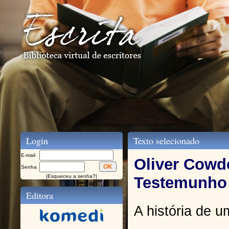
Login
Texto selecionado
E-mail
Oliver Cowde
Senha
|
Esqueceu a senha?
|
Testemunho
Editora
A história de u