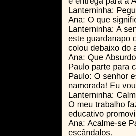
e entrega para a 
Lanterninha: Pegu
Ana: O que signifi
Lanterninha: A se
este guardanapo o
colou debaixo do 
Ana: Que Absurdo
Paulo parte para c
Paulo: O senhor e
namorada! Eu vou 
Lanterninha: Calm
O meu trabalho fa
educativo promovid
Ana: Acalme-se P
escândalos.