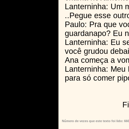
Lanterninha: Um m
..Pegue esse outr
Paulo: Pra que vo
guardanapo? Eu n
Lanterninha: Eu se
você grudou debai
Ana começa a vom
Lanterninha: Meu 
para só comer pip
Fi
Número de vezes que este texto foi lido: 66