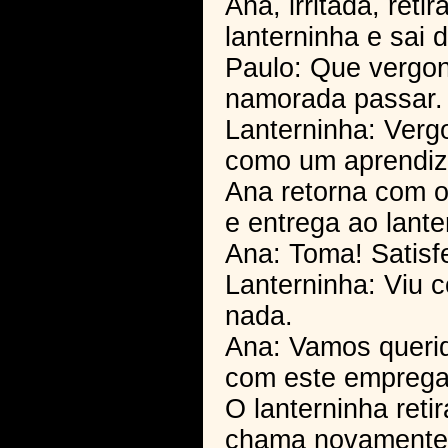
Ana, irritada, ret
lanterninha e sai 
Paulo: Que vergon
namorada passar.
Lanterninha: Verg
como um aprendiz
Ana retorna com o
e entrega ao lante
Ana: Toma! Satisf
Lanterninha: Viu c
nada.
Ana: Vamos queri
com este emprega
O lanterninha reti
chama novamente 