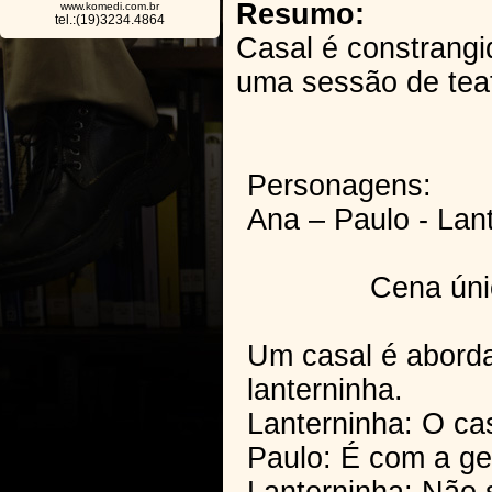
Resumo:
www.komedi.com.br
tel.:(19)3234.4864
Casal é constrangi
uma sessão de teat
Personagens:
Ana – Paulo - Lan
Cena úni
Um casal é aborda
lanterninha.
Lanterninha: O ca
Paulo: É com a g