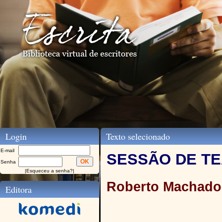
Login
Texto selecionado
E-mail
SESSÃO DE T
Senha
|
Esqueceu a senha?
|
Roberto Machado
Editora