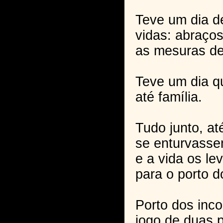
Teve um dia d
vidas: abraços
as mesuras de
Teve um dia q
até família.
Tudo junto, at
se enturvasse
e a vida os le
para o porto d
Porto dos inc
jogo de duas 