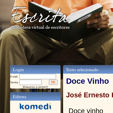
Login
Texto selecionado
E-mail
Doce Vinho
Senha
|
Esqueceu a senha?
|
José Ernesto
Editora
Doce vinho