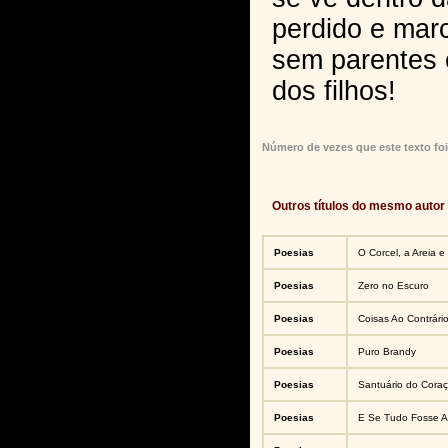
perdido e mar
sem parentes 
dos filhos!
Número de vezes que este texto foi
Outros títulos do mesmo autor
Poesias
O Corcel, a Areia e
Poesias
Zero no Escuro
Poesias
Coisas Ao Contrári
Poesias
Puro Brandy
Poesias
Santuário do Cora
Poesias
E Se Tudo Fosse A