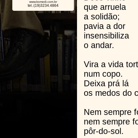
www.komedi.com.br
que arruela
tel.:(19)3234.4864
a solidão;
pavia a dor
insensibiliza
o andar.
Vira a vida tor
num copo.
Deixa prá lá
os medos do c
Nem sempre fo
nem sempre fo
pôr-do-sol.