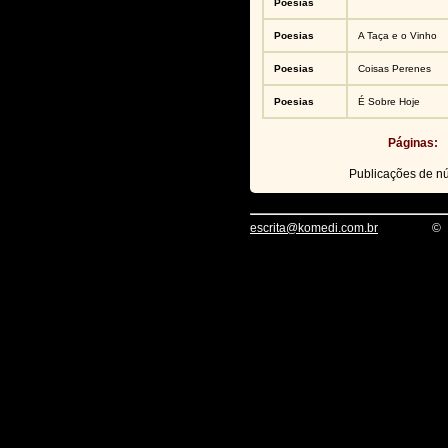
Poesias
Poesias
A Taça e o Vinho
Poesias
Coisas Perenes
Poesias
É Sobre Hoje
Páginas:
Publicações de 
escrita@komedi.com.br
©