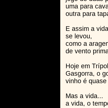
uma para cava
outra para tap
E assim a vid
se levou,
como a arage
de vento prima
Hoje em Trípol
Gasgorra, o g
vinho é quase
Mas a vida...
a vida, o temp