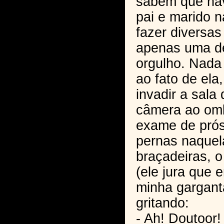
sabem que ha
pai e marido n
fazer diversas
apenas uma d
orgulho. Nada
ao fato de ela
invadir a sala
câmera ao omb
exame de prós
pernas naquel
braçadeiras, 
(ele jura que 
minha gargant
gritando:
- Ah! Doutoor