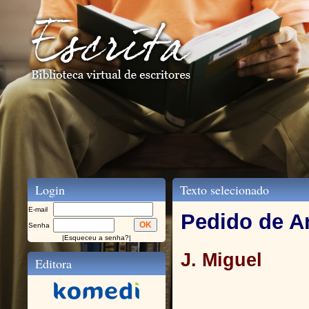
Login
Texto selecionado
E-mail
Pedido de 
Senha
|
Esqueceu a senha?
|
J. Miguel
Editora