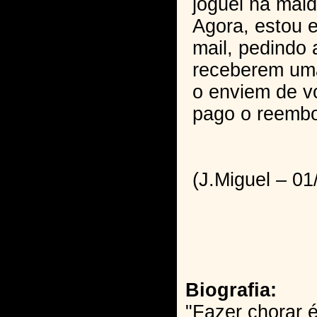
joguei na mald
Agora, estou 
mail, pedindo
receberem uma
o enviem de v
pago o reembo
(J.Miguel – 01
Biografia:
"Fazer chorar é