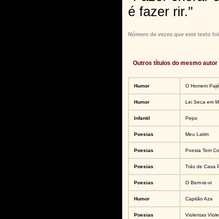
é fazer rir."
Número de vezes que este texto foi
Outros títulos do mesmo autor
Humor
O Homem Paj
Humor
Lei Seca em M
Infantil
Pepo
Poesias
Meu Latim
Poesias
Poesia Tem Co
Poesias
Trás de Casa 
Poesias
O Bem-te-vi
Humor
Capitão Aza
Poesias
Violentas Viol