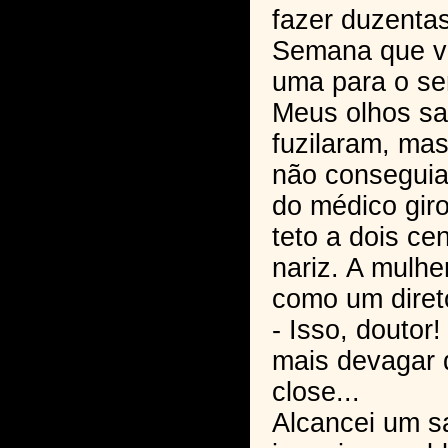
fazer duzentas
Semana que v
uma para o se
Meus olhos sai
fuzilaram, mas
não conseguia 
do médico giro
teto a dois ce
nariz. A mulher
como um diret
- Isso, doutor
mais devagar 
close...
Alcancei um s