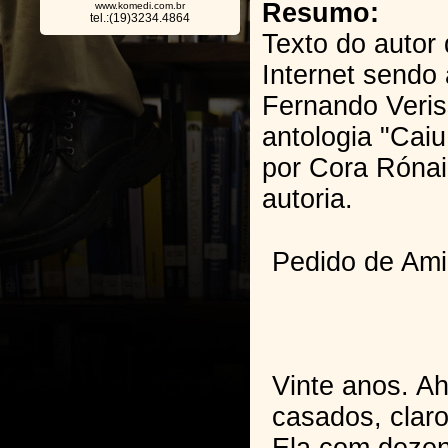
Resumo:
www.komedi.com.br
tel.:(19)3234.4864
Texto do autor 
Internet sendo 
Fernando Veris
antologia "Cai
por Cora Rónai
autoria.
Pedido de Am
Vinte anos. Ah
casados, clar