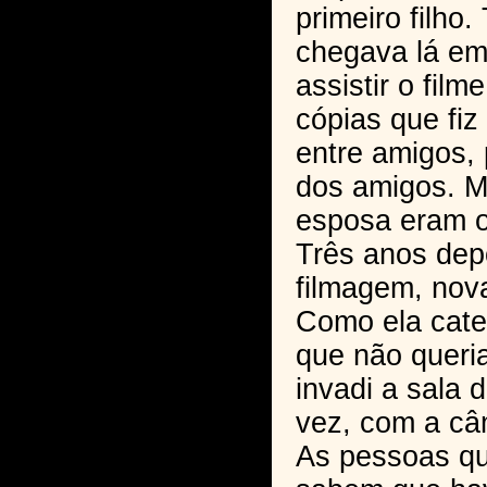
primeiro filho
chegava lá em
assistir o film
cópias que fiz 
entre amigos,
dos amigos. M
esposa eram o
Três anos dep
filmagem, nova
Como ela cate
que não queria
invadi a sala 
vez, com a câ
As pessoas q