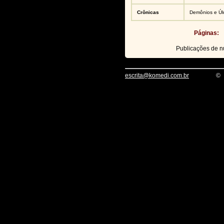
Crônicas
Demônios e Úl
Páginas:
Publicações de 
escrita@komedi.com.br
©