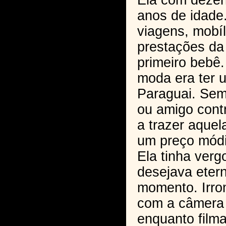
Ela com dezen
anos de idade
viagens, mobíl
prestações da 
primeiro bebê.
moda era ter 
Paraguai. Sem
ou amigo cont
a trazer aque
um preço módi
Ela tinha ver
desejava etern
momento. Irro
com a câmera 
enquanto film