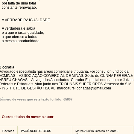
por falta de uma total
constante renovação.
A VERDADEIRA IGUALDADE
A verdadeira e sábia
e a que é justa igualdade;
a que oferece a todos
a mesma oportunidade.
Biografia:
Advogado especialista nas áreas comercial e tributária. Foi consultor jurídico da
ACMINAS – ASSOCIAÇÃO COMERCIAL DE MINAS. Sócio do CUNHA PEREIRA &
ABREU CHAGAS – Advogados Associados. Curador Especial nomeado por Juízes
Federais e Estaduais. Atua junto aos TRIBUNAIS SUPERIORES. Assessor do SIM
– INSTITUTO DE GESTÃO FISCAL. marcoaureliochagas@gmail.com
Número de vezes que este texto foi lido: 65867
Outros títulos do mesmo autor
Poesias
PACIÊNCIA DE DEUS
Marco Aurélio Bicalho de Abreu