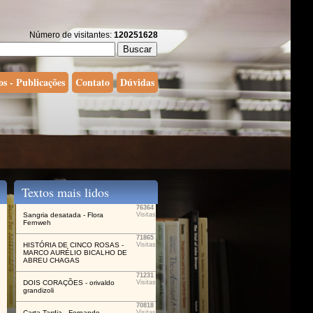
Número de visitantes:
120251628
os - Publicações
Contato
Dúvidas
Textos mais lidos
76364
Sangria desatada - Flora
Visitas
Fernweh
71865
HISTÓRIA DE CINCO ROSAS -
Visitas
MARCO AURÉLIO BICALHO DE
ABREU CHAGAS
71231
DOIS CORAÇÕES - orivaldo
Visitas
grandizoli
70818
Carta Tardia - Fernando
Visitas