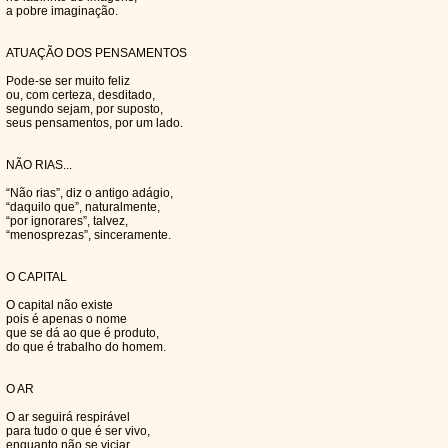
a pobre imaginação.
ATUAÇÃO DOS PENSAMENTOS
Pode-se ser muito feliz
ou, com certeza, desditado,
segundo sejam, por suposto,
seus pensamentos, por um lado.
NÃO RIAS...
“Não rias”, diz o antigo adágio,
“daquilo que”, naturalmente,
“por ignorares”, talvez,
“menosprezas”, sinceramente.
O CAPITAL
O capital não existe
pois é apenas o nome
que se dá ao que é produto,
do que é trabalho do homem.
O AR
O ar seguirá respirável
para tudo o que é ser vivo,
enquanto não se viciar,