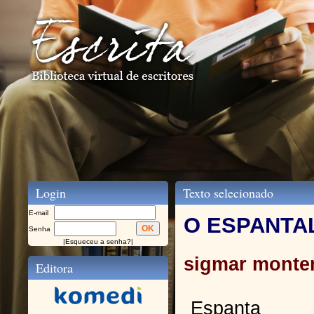
Login
Texto selecionado
E-mail
O ESPANTA
Senha
|
Esqueceu a senha?
|
sigmar monte
Editora
Espanta