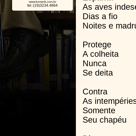
www.komedi.com.br
As aves indes
tel.:(19)3234.4864
Dias a fio
Noites e mad
Protege
A colheita
Nunca
Se deita
Contra
As intempérie
Somente
Seu chapéu