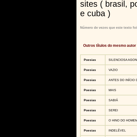
sites ( brasil, 
e cuba )
Número de vezes que este texto foi
Outros títulos do mesmo autor
Poesias
SILENCIOSA AGON
Poesias
VAZIO
Poesias
ANTES DO INÍCIO
Poesias
MAIS
Poesias
SABIÁ
Poesias
SEREI
Poesias
O HINO DO HOME
Poesias
INDELÉVEL