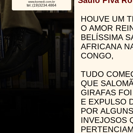
Saulo Piva R
www.komedi.com.br
tel.:(19)3234.4864
HOUVE UM T
O AMOR REI
BELÍSSIMA S
AFRICANA N
CONGO,
TUDO COMEÇ
QUE SALOMÃ
GIRAFAS FO
E EXPULSO 
POR ALGUNS
INVEJOSOS 
PERTENCIAM