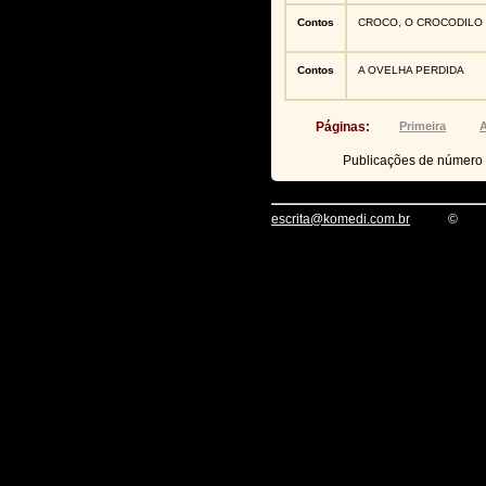
Contos
CROCO, O CROCODILO
Contos
A OVELHA PERDIDA
Páginas:
Primeira
A
Publicações de número
escrita@komedi.com.br
©