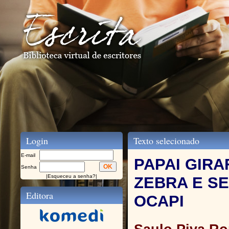
Login
Texto selecionado
E-mail
PAPAI GIRA
Senha
|
Esqueceu a senha?
|
ZEBRA E SE
Editora
OCAPI