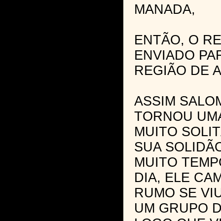
MANADA,
ENTÃO, O RE
ENVIADO PAR
REGIÃO DE 
ASSIM SALO
TORNOU UMA
MUITO SOLIT
SUA SOLIDÃ
MUITO TEMPO
DIA, ELE C
RUMO SE VI
UM GRUPO D