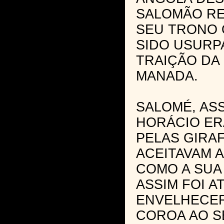
SALOMÃO R
SEU TRONO 
SIDO USURP
TRAIÇÃO DA
MANADA.
SALOMÉ, AS
HORÁCIO ER
PELAS GIRA
ACEITAVAM 
COMO A SUA
ASSIM FOI 
ENVELHECER
COROA AO S