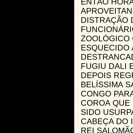
ENTÃO HOR
APROVEITAN
DISTRAÇÃO 
FUNCIONÁRI
ZOOLÓGICO 
ESQUECIDO 
DESTRANCA
FUGIU DALI 
DEPOIS REG
BELÍSSIMA S
CONGO PARA
COROA QUE 
SIDO USURP
CABEÇA DO 
REI SALOMÃO