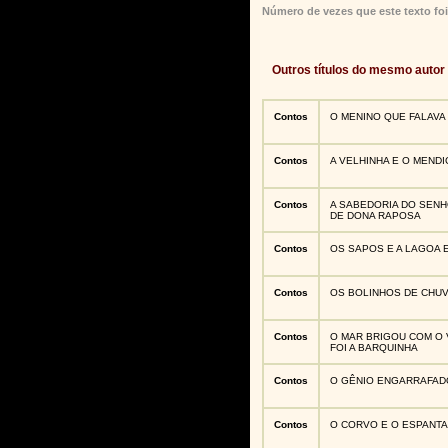
Número de vezes que este texto foi
Outros títulos do mesmo autor
Contos
O MENINO QUE FALAV
Contos
A VELHINHA E O MEND
Contos
A SABEDORIA DO SENHO
DE DONA RAPOSA
Contos
OS SAPOS E A LAGOA
Contos
OS BOLINHOS DE CHUV
Contos
O MAR BRIGOU COM O 
FOI A BARQUINHA
Contos
O GÊNIO ENGARRAFAD
Contos
O CORVO E O ESPANT