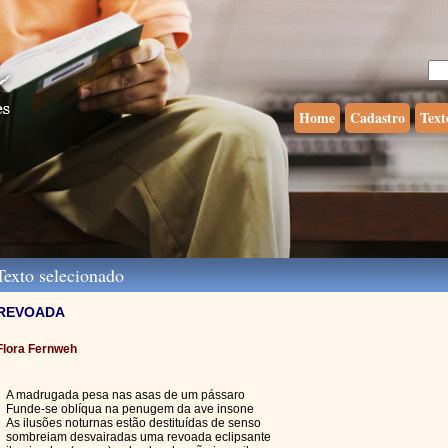
Home
Cadastro
Text
exto selecionado
REVOADA
Flora Fernweh
A madrugada pesa nas asas de um pássaro
Funde-se oblíqua na penugem da ave insone
As ilusões noturnas estão destituídas de senso
sombreiam desvairadas uma revoada eclipsante