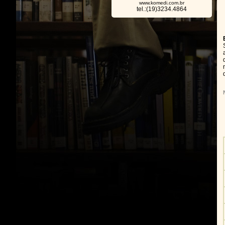
www.komedi.com.br
tel.:(19)3234.4864