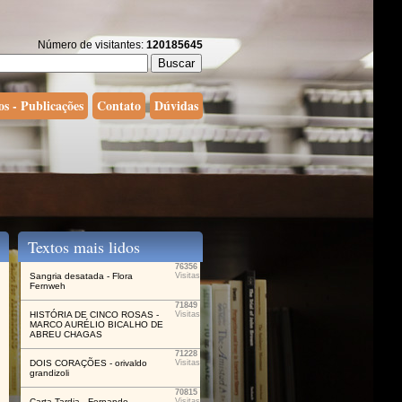
Número de visitantes:
120185645
os - Publicações
Contato
Dúvidas
Textos mais lidos
76356
Sangria desatada - Flora
Visitas
Fernweh
71849
HISTÓRIA DE CINCO ROSAS -
Visitas
MARCO AURÉLIO BICALHO DE
ABREU CHAGAS
71228
DOIS CORAÇÕES - orivaldo
Visitas
grandizoli
70815
Carta Tardia - Fernando
Visitas