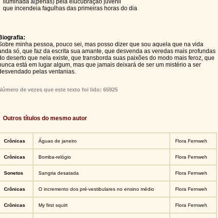
iluminada a(penas) pela elucubração juvenil
que incendeia fagulhas das primeiras horas do dia
Biografia:
Sobre minha pessoa, pouco sei, mas posso dizer que sou aquela que na vida
anda só, que faz da escrita sua amante, que desvenda as veredas mais profundas
do deserto que nela existe, que transborda suas paixões do modo mais feroz, que
nunca está em lugar algum, mas que jamais deixará de ser um mistério a ser
desvendado pelas ventanias.
Número de vezes que este texto foi lido: 65925
Outros títulos do mesmo autor
Crônicas
Águas de janeiro
Flora Fernweh
Crônicas
Bomba-relógio
Flora Fernweh
Sonetos
Sangria desatada
Flora Fernweh
Crônicas
O incremento dos pré-vestibulares no ensino médio
Flora Fernweh
Crônicas
My first squirt
Flora Fernweh