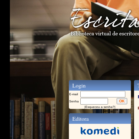
Login
T
E-mail
Senha
|
Esqueceu a senha?
|
Editora