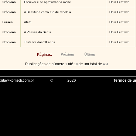
Crônicas
Escrever é se aproximar da morte
Flora Fernweh
Crônicas
A Beatitude como ato de rebeldia
Flora Fernweh
Frases
Afeto
Flora Fernweh
Crônicas
A Poética do Sentir
Flora Fernweh
Crônicas
Triste lira dos 20 anos
Flora Fernweh
Páginas:
Próxima
Última
Publicações de número
até
de um total de
.
1
10
461
crita@komedi.com.br
©
2026
Termos de u