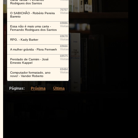
Rodrigues dos Santos
70707
O SABICHÃO - Robério Pereira
Visitas
Barreto
69886
Essa não é mais uma carta -
Visitas
Fernando Rodrigues dos Santos
69678
RPG. - Kady Barker
Visitas
69666
A mulher grávida - Flora Fernweh
Visitas
69575
Perolado de Carmim - José
Visitas
Ernesto Kappel
69484
Computador formatado, ano
Visitas
novo! - Vander Roberto
Páginas:
Próxima
Última