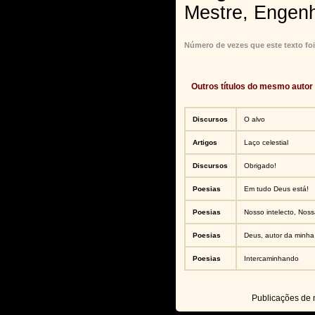
Mestre, Engenh
Número de vezes que este texto foi
Outros títulos do mesmo autor
Discursos
O alvo
Artigos
Laço celestial
Discursos
Obrigado!
Poesias
Em tudo Deus está!
Poesias
Nosso intelecto, Nos
Poesias
Deus, autor da minha 
Poesias
Intercaminhando
Publicações de