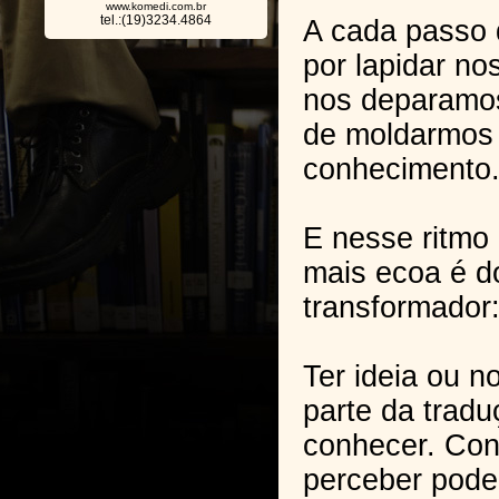
www.komedi.com.br
tel.:(19)3234.4864
A cada passo
por lapidar no
nos deparamo
de moldarmos 
conhecimento
E nesse ritmo 
mais ecoa é do
transformador:
Ter ideia ou n
parte da tradu
conhecer. Con
perceber pode