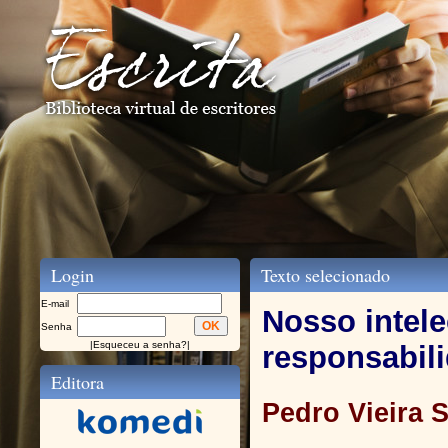
Login
Texto selecionado
E-mail
Nosso intel
Senha
|
Esqueceu a senha?
|
responsabil
Editora
Pedro Vieira 