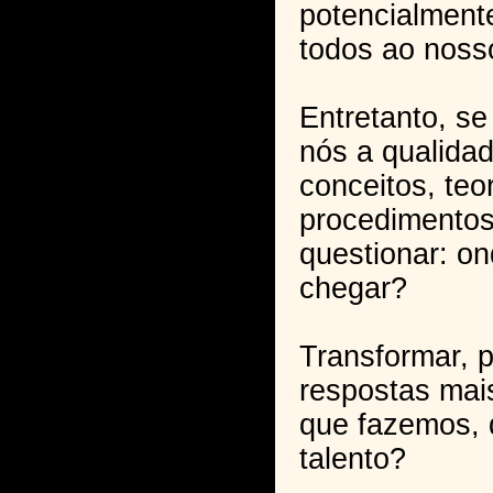
potencialment
todos ao nosso
Entretanto, s
nós a qualida
conceitos, teor
procedimentos
questionar: o
chegar?
Transformar, 
respostas mai
que fazemos, 
talento?