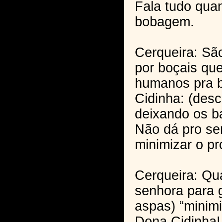
Fala tudo quan
bobagem.
Cerqueira: São
por boçais qu
humanos pra 
Cidinha: (des
deixando os ba
Não dá pro se
minimizar o p
Cerqueira: Qu
senhora para 
aspas) “minim
Dona Cidinha!