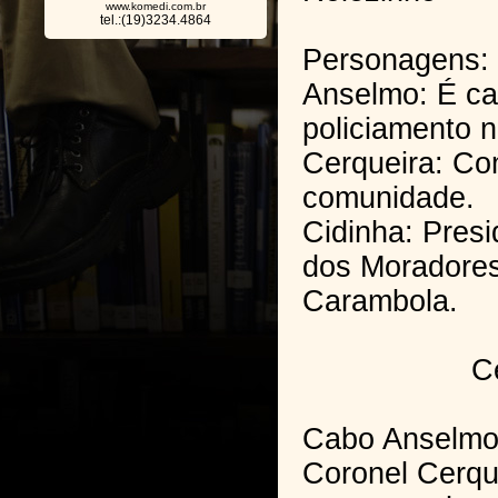
www.komedi.com.br
tel.:(19)3234.4864
Personagens:
Anselmo: É ca
policiamento 
Cerqueira: C
comunidade.
Cidinha: Pres
dos Moradores
Carambola.
Cena ú
Cabo Anselmo 
Coronel Cerqu