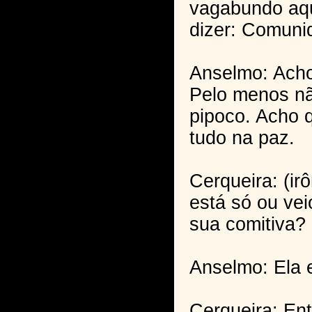
vagabundo aqu
dizer: Comuni
Anselmo: Acho
Pelo menos n
pipoco. Acho 
tudo na paz.
Cerqueira: (ir
está só ou ve
sua comitiva?
Anselmo: Ela 
Cerqueira: En