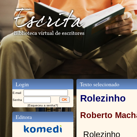
Login
Texto selecionado
E-mail
Rolezinho
Senha
|
Esqueceu a senha?
|
Roberto Mach
Editora
Rolezinho