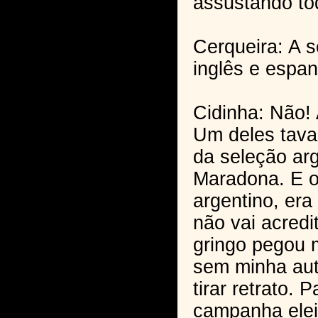
assustando t
Cerqueira: A s
inglês e espan
Cidinha: Não!
Um deles tava
da seleção arg
Maradona. E o 
argentino, er
não vai acredit
gringo pegou 
sem minha aut
tirar retrato. 
campanha elei