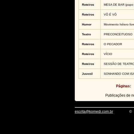
Roteiros
MESA DE BAR (papo 
Roteiros
VÓ É VÓ
Humor
Movimento hétero for
Teatro
PRECONCEITUOSO
Roteiros
O PECADOR
Roteiros
VÍCIO
Roteiros
SESSÃO DE TEATR
Juvenil
SONHANDO COM IS
Páginas:
Publicações de 
escrita@komedi.com.br
©