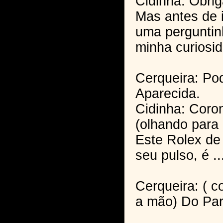
Cidinha: Obri
Mas antes de i
uma perguntin
minha curiosi
Cerqueira: Po
Aparecida.
Cidinha: Coron
(olhando para 
Este Rolex de 
seu pulso, é ..
Cerqueira: ( c
a mão) Do Par