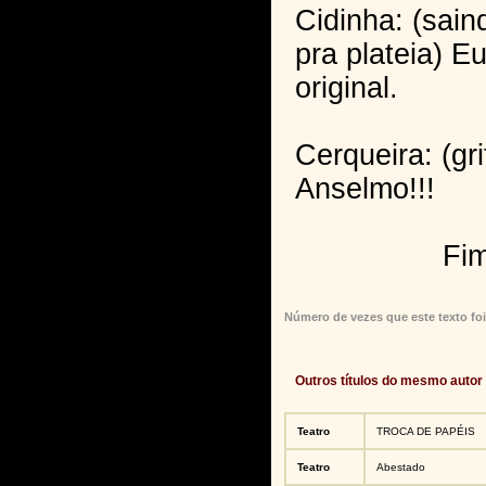
Cidinha: (sain
pra plateia) E
original.
Cerqueira: (gr
Anselmo!!!
Fi
Número de vezes que este texto foi
Outros títulos do mesmo autor
Teatro
TROCA DE PAPÉIS
Teatro
Abestado