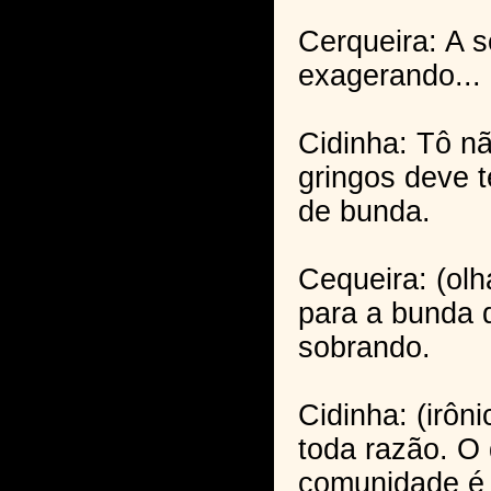
Cerqueira: A 
exagerando...
Cidinha: Tô nã
gringos deve t
de bunda.
Cequeira: (o
para a bunda d
sobrando.
Cidinha: (irôn
toda razão. O 
comunidade é 