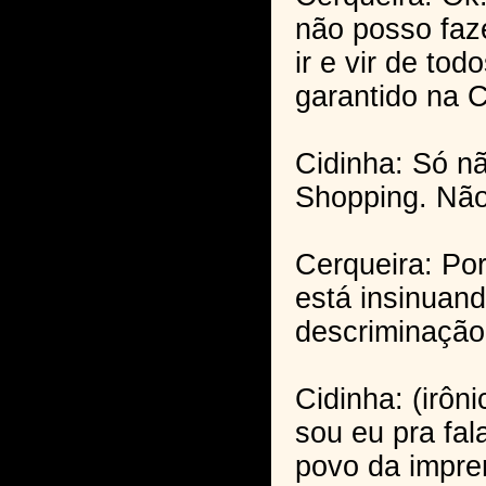
não posso faze
ir e vir de to
garantido na C
Cidinha: Só nã
Shopping. Nã
Cerqueira: Po
está insinuand
descriminaçã
Cidinha: (irôn
sou eu pra fal
povo da impre