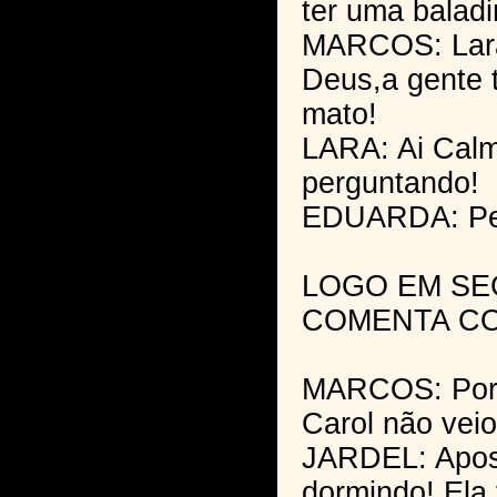
ter uma baladi
MARCOS: Lara
Deus,a gente 
mato!
LARA: Ai Calm
perguntando!
EDUARDA: Perg
LOGO EM SE
COMENTA CO
MARCOS: Porq
Carol não vei
JARDEL: Apost
dormindo! Ela 