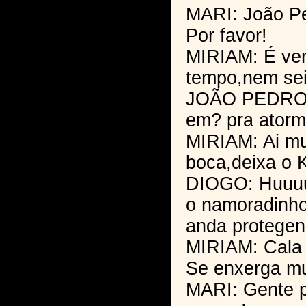
MARI: João P
Por favor!
MIRIAM: É ve
tempo,nem sei
JOÃO PEDRO: 
em? pra atorm
MIRIAM: Ai mu
boca,deixa o K
DIOGO: Huuu
o namoradinho
anda protegen
MIRIAM: Cala 
Se enxerga mu
MARI: Gente p