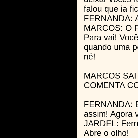
falou que ia fi
FERNANDA: A c
MARCOS: O F
Para vai! Voc
quando uma pe
né!
MARCOS SAI
COMENTA CO
FERNANDA: El
assim! Agora v
JARDEL: Fern
Abre o olho!