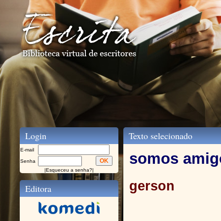
Login
Texto selecionado
E-mail
somos amig
Senha
|
Esqueceu a senha?
|
gerson
Editora