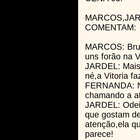
MARCOS,JAR
COMENTAM:
MARCOS: Brun
uns forão na Vi
JARDEL: Mais
né,a Vitoria fa
FERNANDA: Né
chamando a at
JARDEL: Odei
que gostam d
atenção,ela q
parece!