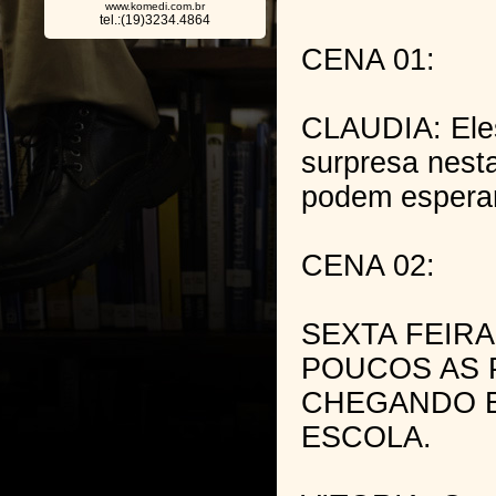
www.komedi.com.br
tel.:(19)3234.4864
CENA 01:
CLAUDIA: Eles
surpresa nest
podem espera
CENA 02:
SEXTA FEIRA 
POUCOS AS 
CHEGANDO E
ESCOLA.