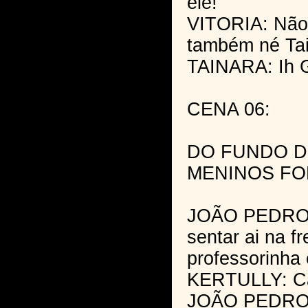
ele!
VITORIA: Não
também né Tai
TAINARA: Ih 
CENA 06:
DO FUNDO D
MENINOS FO
JOÃO PEDRO: 
sentar ai na f
professorinha
KERTULLY: Ca
JOÃO PEDRO: 