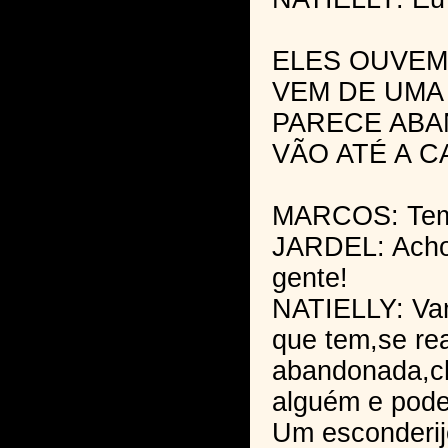
ELES OUVEM
VEM DE UMA
PARECE ABA
VÃO ATÉ A C
MARCOS: Tem 
JARDEL: Acho
gente!
NATIELLY: Vam
que tem,se re
abandonada,
alguém e pode
Um esconderij