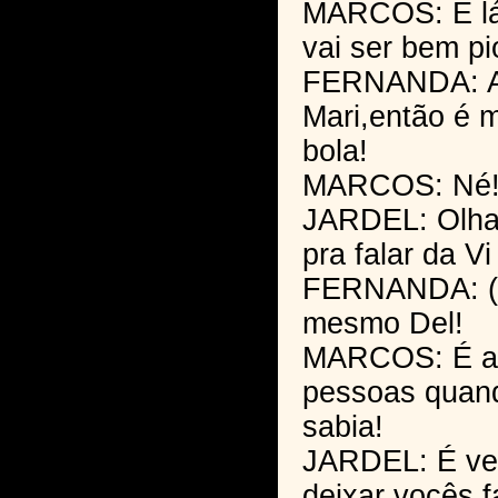
MARCOS: E l
vai ser bem pio
FERNANDA: A 
Mari,então é m
bola!
MARCOS: Né
JARDEL: Olha
pra falar da V
FERNANDA: (r
mesmo Del!
MARCOS: É a
pessoas quan
sabia!
JARDEL: É ve
deixar vocês f