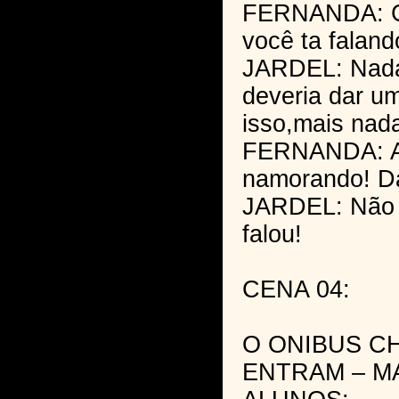
FERNANDA: C
você ta faland
JARDEL: Nada
deveria dar u
isso,mais nad
FERNANDA: Af
namorando! Da
JARDEL: Não 
falou!
CENA 04:
O ONIBUS C
ENTRAM – M