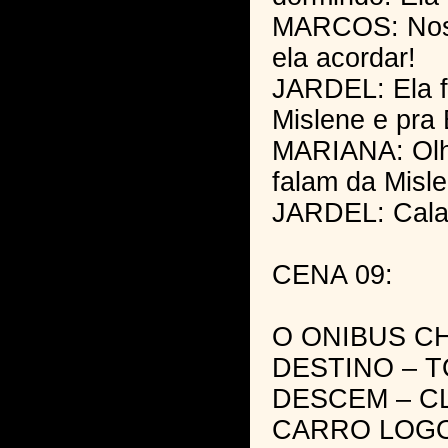
MARCOS: Nos
ela acordar!
JARDEL: Ela f
Mislene e pra 
MARIANA: Olh
falam da Misl
JARDEL: Cala
CENA 09:
O ONIBUS C
DESTINO – 
DESCEM – C
CARRO LOGO