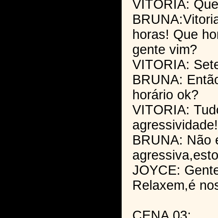
VITORIA: Que
BRUNA:Vitori
horas! Que ho
gente vim?
VITORIA: Sete
BRUNA: Então
horário ok?
VITORIA: Tud
agressividade!
BRUNA: Não e
agressiva,esto
JOYCE: Gente 
Relaxem,é no
CENA 03: