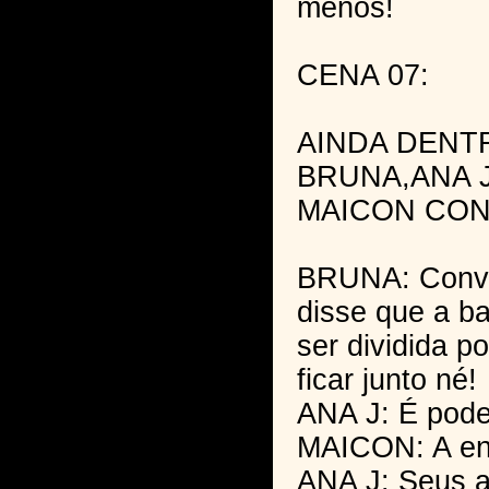
menos!
CENA 07:
AINDA DENT
BRUNA,ANA 
MAICON CO
BRUNA: Conve
disse que a ba
ser dividida p
ficar junto né!
ANA J: É pod
MAICON: A ent
ANA J: Seus 