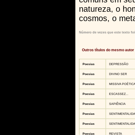
natureza, o ho
cosmos, o metaf
Número de vezes que este texto foi
Outros títulos do mesmo autor
Poesias
DEPRESSÃO
Poesias
DIVINO SER
Poesias
MISSIVA POÉTIC
Poesias
ESCASSEZ...
Poesias
SAPIÊNCIA
Poesias
SENTIMENTALID
Poesias
SENTIMENTALID
Poesias
REVISTA