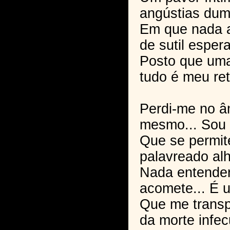
angústias dum
Em que nada a
de sutil esper
Posto que um
tudo é meu ret
Perdi-me no 
mesmo... Sou 
Que se permit
palavreado al
Nada entende
acomete... É 
Que me transp
da morte infe