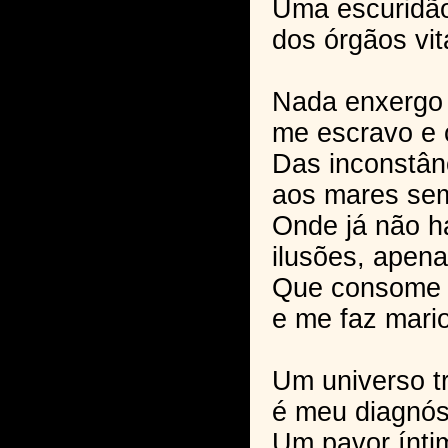
Uma escuridão
dos órgãos vit
Nada enxergo 
me escravo e
Das inconstân
aos mares sem
Onde já não h
ilusões, apen
Que consome a
e me faz mari
Um universo tr
é meu diagnós
Um pavor ínti