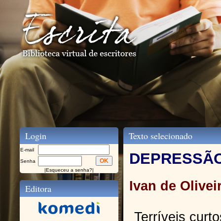
Login
Texto selecionado
E-mail
DEPRESSÃ
Senha
|
Esqueceu a senha?
|
Ivan de Olivei
Editora
Terríveis curt