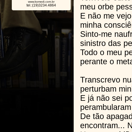
www.komedi.com.br
meu orbe pess
tel.:(19)3234.4864
E não me vejo
minha consciê
Sinto-me nauf
sinistro das p
Todo o meu pe
perante o meta
Transcrevo n
perturbam min
E já não sei p
perambularam 
De tão apaga
encontram... N