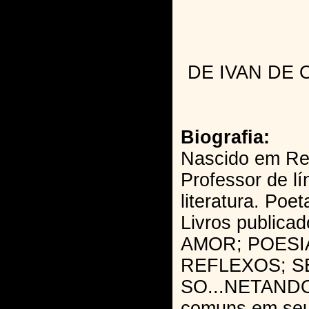
DE IVAN DE 
Biografia:
Nascido em Rec
Professor de l
literatura. Poe
Livros public
AMOR; POESIA
REFLEXOS; S
SO...NETANDO
comuns em seus