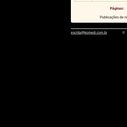
Páginas:
Publicações de 
escrita@komedi.com.br
©