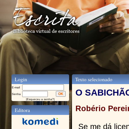
Login
Texto selecionado
E-mail
O SABICHÃ
Senha
|
Esqueceu a senha?
|
Robério Perei
Editora
Se me dá lice