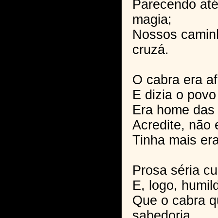
Parecendo até 
magia;
Nossos camin
cruzá.
O cabra era a
E dizia o povo
Era home das l
Acredite, não 
Tinha mais era
Prosa séria cu
E, logo, humil
Que o cabra q
sabedoria