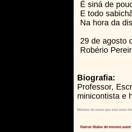
É siná de pou
E todo sabich
Na hora da di
29 de agosto 
Robério Pereir
Biografia:
Professor, Escr
minicontista e 
Número de vezes que este texto foi
Outros títulos do mesmo autor