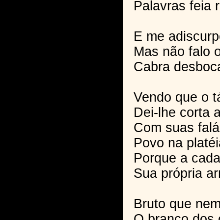
Palavras feia r
E me adiscur
Mas não falo o
Cabra desboc
Vendo que o tá
Dei-lhe corta 
Com suas falác
Povo na platéi
Porque a cada
Sua própria ar
Bruto que ne
O branco dos 