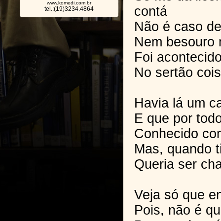
www.komedi.com.br
contá
tel.:(19)3234.4864
Não é caso de
Nem besouro
Foi acontecid
No sertão cois
Havia lá um c
E que por todo
Conhecido com
Mas, quando ti
Queria ser ch
Veja só que e
Pois, não é qu