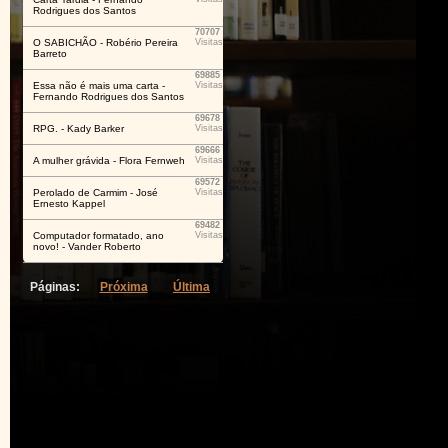
Rodrigues dos Santos
70707
O SABICHÃO - Robério Pereira
Visitas
Barreto
69885
Essa não é mais uma carta -
Visitas
Fernando Rodrigues dos Santos
69678
RPG. - Kady Barker
Visitas
69666
A mulher grávida - Flora Fernweh
Visitas
69572
Perolado de Carmim - José
Visitas
Ernesto Kappel
69482
Computador formatado, ano
Visitas
novo! - Vander Roberto
Páginas:
Próxima
Última