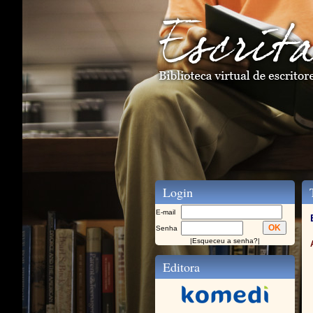
Login
T
E-mail
Senha
|
Esqueceu a senha?
|
Editora