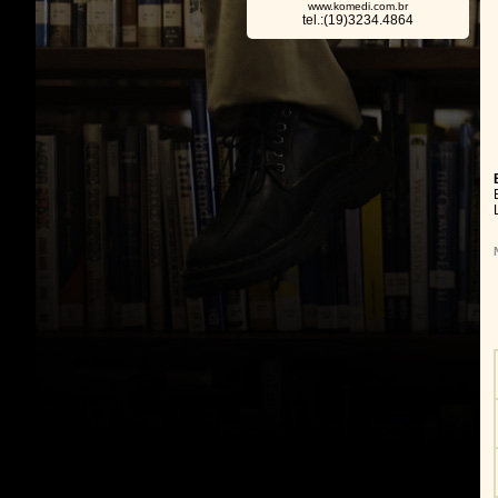
www.komedi.com.br
tel.:(19)3234.4864