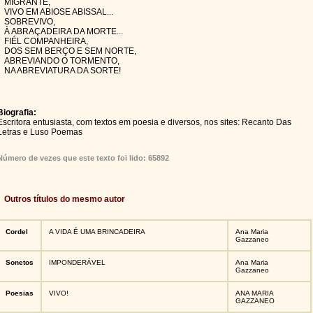
MIGRANTE,
VIVO EM ABIOSE ABISSAL...
SOBREVIVO,
À ABRAÇADEIRA DA MORTE...
FIÉL COMPANHEIRA,
DOS SEM BERÇO E SEM NORTE,
ABREVIANDO O TORMENTO,
NA ABREVIATURA DA SORTE!
Biografia:
Escritora entusiasta, com textos em poesia e diversos, nos sites: Recanto Das
Letras e Luso Poemas
Número de vezes que este texto foi lido: 65892
Outros títulos do mesmo autor
Cordel
A VIDA É UMA BRINCADEIRA
Ana Maria
Gazzaneo
Sonetos
IMPONDERÁVEL
Ana Maria
Gazzaneo
Poesias
VIVO!
ANA MARIA
GAZZANEO