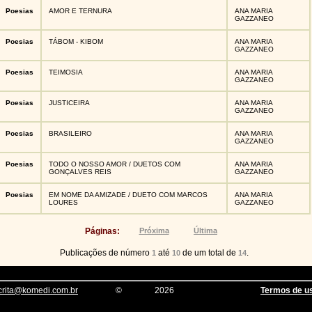
Poesias
AMOR E TERNURA
ANA MARIA
GAZZANEO
Poesias
TÁBOM - KIBOM
ANA MARIA
GAZZANEO
Poesias
TEIMOSIA
ANA MARIA
GAZZANEO
Poesias
JUSTICEIRA
ANA MARIA
GAZZANEO
Poesias
BRASILEIRO
ANA MARIA
GAZZANEO
Poesias
TODO O NOSSO AMOR / DUETOS COM
ANA MARIA
GONÇALVES REIS
GAZZANEO
Poesias
EM NOME DA AMIZADE / DUETO COM MARCOS
ANA MARIA
LOURES
GAZZANEO
Páginas:
Próxima
Última
Publicações de número
até
de um total de
.
1
10
14
crita@komedi.com.br
©
2026
Termos de u