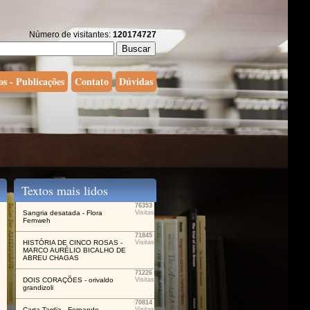
Número de visitantes:
120174727
os - Publicações
Contato
Dúvidas
Textos mais lidos
76353
Sangria desatada - Flora
Visitas
Fernweh
71845
HISTÓRIA DE CINCO ROSAS -
Visitas
MARCO AURÉLIO BICALHO DE
ABREU CHAGAS
71226
DOIS CORAÇÕES - orivaldo
Visitas
grandizoli
70814
Carta Tardia - Fernando
Visitas