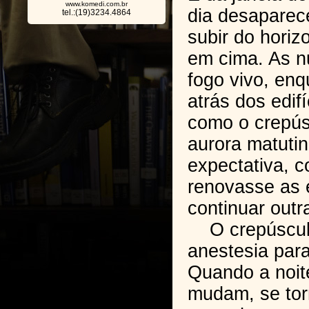
www.komedi.com.br
dia desaparece
tel.:(19)3234.4864
subir do horiz
em cima. As 
fogo vivo, enq
atrás dos edif
como o crepúsc
aurora matutin
expectativa, 
renovasse as 
continuar outra
O crepúscul
anestesia par
Quando a noit
mudam, se to