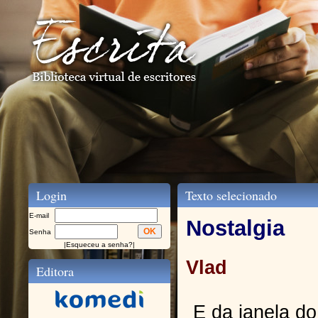
Login
Texto selecionado
E-mail
Nostalgia
Senha
|
Esqueceu a senha?
|
Vlad
Editora
E da janela do