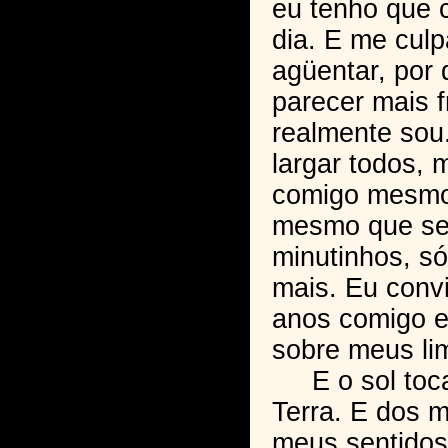
eu tenho que 
dia. E me cul
agüentar, por 
parecer mais 
realmente sou
largar todos,
comigo mesmo,
mesmo que sej
minutinhos, s
mais. Eu conv
anos comigo e
sobre meus lim
E o sol toca
Terra. E dos 
meus sentidos