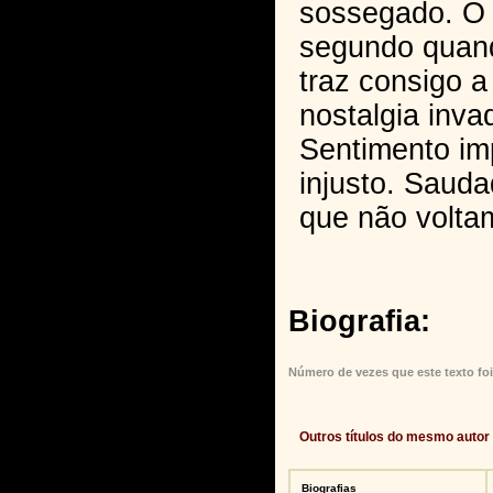
sossegado. O 
segundo quand
traz consigo a
nostalgia inva
Sentimento im
injusto. Saud
que não volta
Biografia:
Número de vezes que este texto foi
Outros títulos do mesmo autor
Biografias