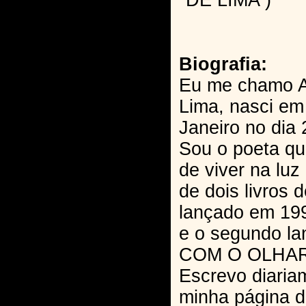
DE LIMA )
Biografia:
Eu me chamo A
Lima, nasci em 
Janeiro no dia 
Sou o poeta qu
de viver na luz
de dois livros 
lançado em 1
e o segundo la
COM O OLHAR 
Escrevo diaria
minha página 