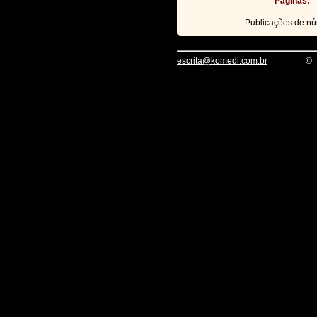
Páginas:
Publicações de n
escrita@komedi.com.br
©