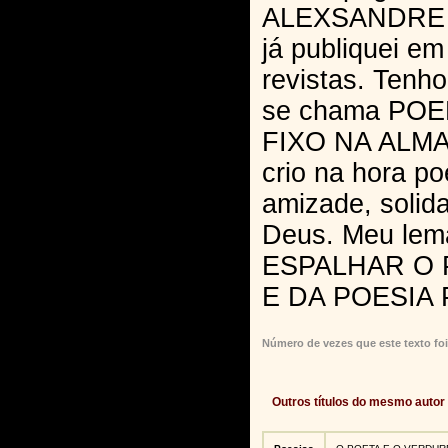
ALEXSANDRE 
já publiquei em
revistas. Tenh
se chama PO
FIXO NA ALMA,
crio na hora p
amizade, solid
Deus. Meu le
ESPALHAR O
E DA POESIA
Número de vezes que este texto foi
Outros títulos do mesmo autor