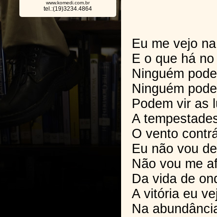
www.komedi.com.br
tel.:(19)3234.4864
Eu me vejo na 
E o que há n
Ninguém pode 
Ninguém pode
Podem vir as l
A tempestades,
O vento contrá
Eu não vou d
Não vou me a
Da vida de on
A vitória eu ve
Na abundância