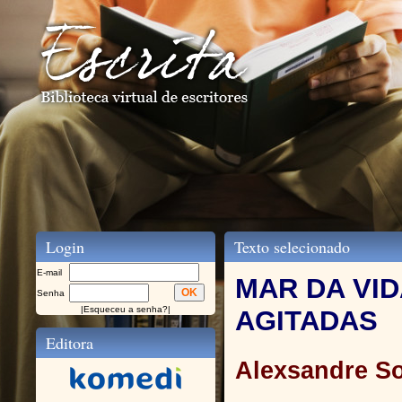
Login
Texto selecionado
E-mail
MAR DA VI
Senha
|
Esqueceu a senha?
|
AGITADAS
Editora
Alexsandre S