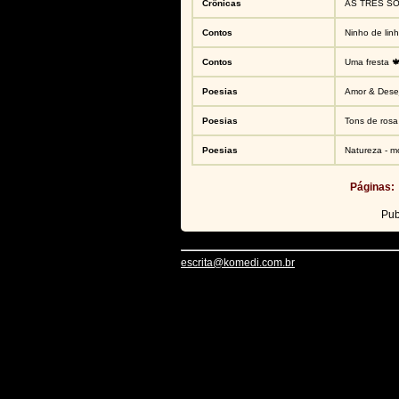
Crônicas
AS TRÊS S
Contos
Ninho de linh
Contos
Uma fresta 
Poesias
Amor & Desej
Poesias
Tons de rosa
Poesias
Natureza - m
Páginas:
Pub
escrita@komedi.com.br