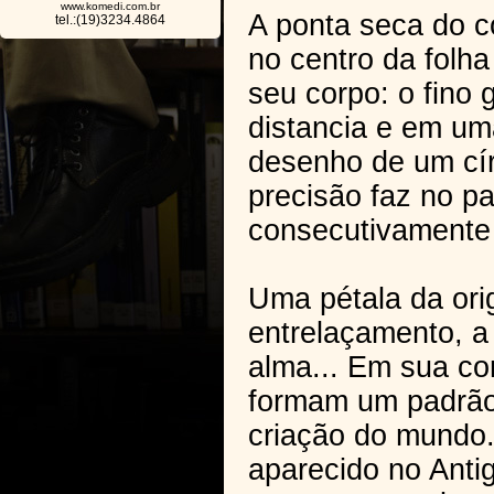
www.komedi.com.br
A ponta seca do 
tel.:(19)3234.4864
no centro da folh
seu corpo: o fino 
distancia e em uma
desenho de um cír
precisão faz no pa
consecutivamente 
Uma pétala da ori
entrelaçamento, a
alma... Em sua co
formam um padrão 
criação do mundo.
aparecido no Antig