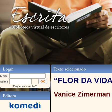
Login
Texto selecionado
E-mail
“FLOR DA VID
Senha
|
Esqueceu a senha?
|
Vanice Zimerman
Editora