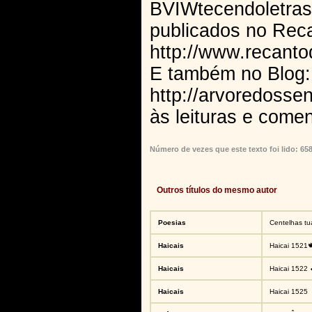
BVIWtecendoletras
publicados no Reca
http://www.recanto
E também no Blog:
http://arvoredosse
às leituras e come
Número de vezes que este texto foi lido: 65
Outros títulos do mesmo autor
Poesias
Centelhas tua
Haicais
Haicai 1521
Haicais
Haicai 1522 
Haicais
Haicai 1525