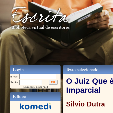
Login
Texto selecionado
E-mail
O Juiz Que 
Senha
|
Esqueceu a senha?
|
Imparcial
Editora
Silvio Dutra