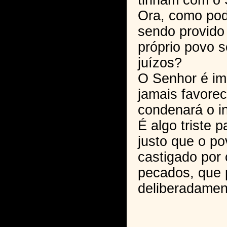
tinham com o 
Ora, como pode
sendo provido
próprio povo 
juízos?
O Senhor é imp
jamais favore
condenará o i
É algo triste p
justo que o p
castigado por
pecados, que p
deliberadame