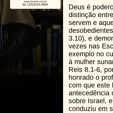
www.komedi.com.br
tel.:(19)3234.4864
Deus é podero
distinção entr
servem e aque
desobedientes 
3.10), e demon
vezes nas Esc
exemplo no cu
à mulher sunam
Reis 8.1-6, po
honrado o prof
com que este 
antecedência o
sobre Israel, 
conduziu em s