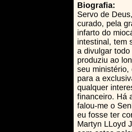
Biografia:
Servo de Deus,
curado, pela g
infarto do mio
intestinal, te
a divulgar todo
produziu ao lo
seu ministério,
para a exclusi
qualquer inter
financeiro. Há 
falou-me o Sen
eu fosse ter c
Martyn LLoyd 