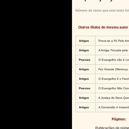
Número de vezes que este texto foi
Outros títulos do mesmo autor
Artigos
Prova-se a Fé Pelo Am
Artigos
A Antiga Trocada pela
Poesias
O Evangelho não é Le
Artigos
Fez Grande Diferença 
Artigos
O Evangelho é o Farol
Poesias
O Evangelho Não Co
Artigos
A Justiça de Deus Qu
Artigos
A Conversão é Instan
Páginas:
Publicações de núm