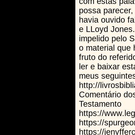
com estas palav
possa parecer,
havia ouvido fa
e LLoyd Jones. 
impelido pelo S
o material que
fruto do referi
ler e baixar e
meus seguintes 
http://livrosbib
Comentário dos
Testamento
https://www.le
https://spurgeo
https://jenyffe