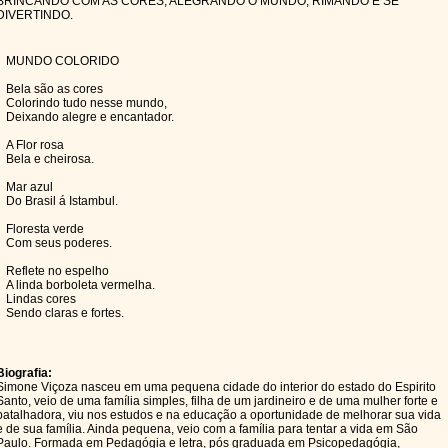
BRINCANDO COM AS CORES, ALEGRANDO O MUNDO, RIMANDO E SE
DIVERTINDO.
MUNDO COLORIDO
Bela são as cores
Colorindo tudo nesse mundo,
Deixando alegre e encantador.
A Flor rosa
Bela e cheirosa.
Mar azul
Do Brasil á Istambul.
Floresta verde
Com seus poderes.
Reflete no espelho
A linda borboleta vermelha.
Lindas cores
Sendo claras e fortes.
Biografia:
Simone Viçoza nasceu em uma pequena cidade do interior do estado do Espirito
Santo, veio de uma família simples, filha de um jardineiro e de uma mulher forte e
batalhadora, viu nos estudos e na educação a oportunidade de melhorar sua vida
e de sua família. Ainda pequena, veio com a família para tentar a vida em São
Paulo. Formada em Pedagógia e letra, pós graduada em Psicopedagógia,