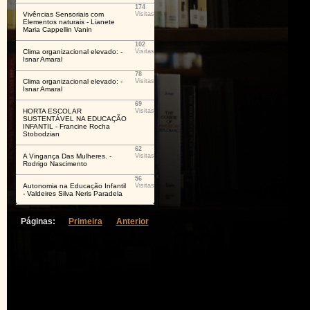
174
Vivências Sensoriais com
Visitas
Elementos naturais - Lianete
Maria Cappellin Vanin
102
Clima organizacional elevado: -
Visitas
Isnar Amaral
78
Clima organizacional elevado: -
Visitas
Isnar Amaral
69
HORTA ESCOLAR
Visitas
SUSTENTÁVEL NA EDUCAÇÃO
INFANTIL - Francine Rocha
Stobodzian
62
A Vingança Das Mulheres. -
Visitas
Rodrigo Nascimento
56
Autonomia na Educação Infantil
Visitas
- Valdeires Silva Neris Paradela
Páginas:
Primeira
Anterior