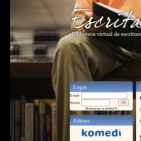
Login
T
E-mail
Senha
|
Esqueceu a senha?
|
Editora