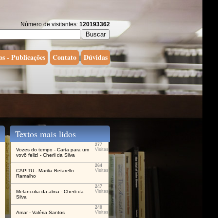
Número de visitantes:
120193362
os - Publicações
Contato
Dúvidas
Textos mais lidos
277
Vozes do tempo - Carta para um
Visitas
vovô feliz! - Cherli da Silva
264
CAPITU - Marilia Betarello
Visitas
Ramalho
247
Melancolia da alma - Cherli da
Visitas
Silva
240
Amar - Valéria Santos
Visitas