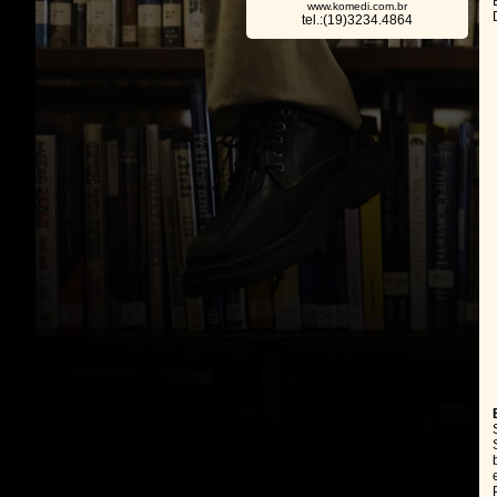
www.komedi.com.br
tel.:(19)3234.4864