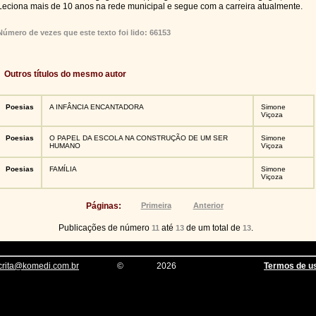
Leciona mais de 10 anos na rede municipal e segue com a carreira atualmente.
Número de vezes que este texto foi lido: 66153
Outros títulos do mesmo autor
Poesias
A INFÂNCIA ENCANTADORA
Simone
Viçoza
Poesias
O PAPEL DA ESCOLA NA CONSTRUÇÃO DE UM SER
Simone
HUMANO
Viçoza
Poesias
FAMÍLIA
Simone
Viçoza
Páginas:
Primeira
Anterior
Publicações de número
até
de um total de
.
11
13
13
crita@komedi.com.br
©
2026
Termos de u