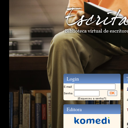
Login
T
E-mail
Senha
|
Esqueceu a senha?
|
Editora