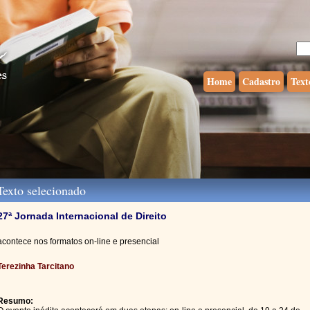
Home
Cadastro
Text
exto selecionado
27ª Jornada Internacional de Direito
acontece nos formatos on-line e presencial
Terezinha Tarcitano
Resumo: