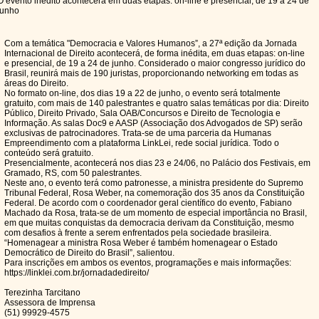
O evento inédito acontecerá em duas etapas: on-line e presencial, de 19 a 24 de
junho
Com a temática "Democracia e Valores Humanos”, a 27ª edição da Jornada
Internacional de Direito acontecerá, de forma inédita, em duas etapas: on-line
e presencial, de 19 a 24 de junho. Considerado o maior congresso jurídico do
Brasil, reunirá mais de 190 juristas, proporcionando networking em todas as
áreas do Direito.
No formato on-line, dos dias 19 a 22 de junho, o evento será totalmente
gratuito, com mais de 140 palestrantes e quatro salas temáticas por dia: Direito
Público, Direito Privado, Sala OAB/Concursos e Direito de Tecnologia e
Informação. As salas Doc9 e AASP (Associação dos Advogados de SP) serão
exclusivas de patrocinadores. Trata-se de uma parceria da Humanas
Empreendimento com a plataforma LinkLei, rede social jurídica. Todo o
conteúdo será gratuito.
Presencialmente, acontecerá nos dias 23 e 24/06, no Palácio dos Festivais, em
Gramado, RS, com 50 palestrantes.
Neste ano, o evento terá como patronesse, a ministra presidente do Supremo
Tribunal Federal, Rosa Weber, na comemoração dos 35 anos da Constituição
Federal. De acordo com o coordenador geral científico do evento, Fabiano
Machado da Rosa, trata-se de um momento de especial importância no Brasil,
em que muitas conquistas da democracia derivam da Constituição, mesmo
com desafios à frente a serem enfrentados pela sociedade brasileira.
“Homenagear a ministra Rosa Weber é também homenagear o Estado
Democrático de Direito do Brasil”, salientou.
Para inscrições em ambos os eventos, programações e mais informações:
https://linklei.com.br/jornadadedireito/
Terezinha Tarcitano
Assessora de Imprensa
(51) 99929-4575