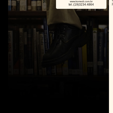
www.komedi.com.br
tel.:(19)3234.4864