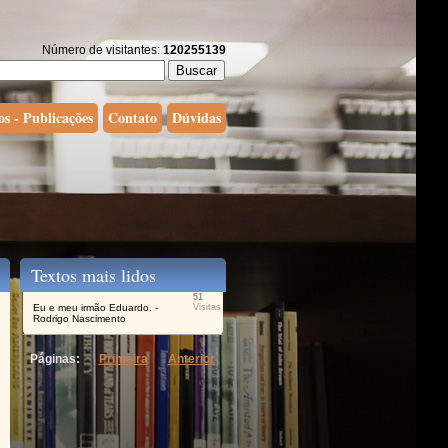
Número de visitantes:
120255139
os - Publicações
Contato
Dúvidas
Textos mais lidos
51
Eu e meu irmão Eduardo. -
Visitas
Rodrigo Nascimento
Páginas:
Primeira
Anterior