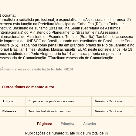
Biografia:
Jornalista e radialista profissional, é especialista em Assessoria de Imprensa. Já
exerceu esta função na Prefeitura Municipal de Cabo Frio (RJ), na Embratur-
Instituto Brasileiro de Turismo (Brasília), na Seain (Secretaria de Assuntos
Internacionais) do Ministério do Planejamento (Brasília), e na Assessoria
Internacional do Ministério de Esporte e Turismo (Brasília). Também foi assessora
de imprensa da UNESCO no Brasil, atuando nos escritórios de Brasília e de Porto
Alegre (RS). Trabalhou como jornalista em grandes jornais do Rio de Janeiro e no
Jornal Brazilian Times (Boston, Massachusetts, EUA), neste por sete anos. Há 19
anos residindo em Porto Alegre, abriu há 14 anos sua própria empresa de
Assessoria de Comunicação: TTarcitano Assessoria de Comunicação.
Número de vezes que este texto foi lido: 66101
Outros títulos do mesmo autor
Artigos
Empatia entre professor e aluno
Terezinha Tarcitano
Releases
Terapias holísticas inovadoras
Terezinha Tarcitano
Páginas:
Primeira
Anterior
Publicações de número
até
de um total de
.
31
32
32