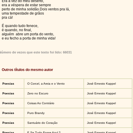
Era a vez do meu deserto,
era a véspera de estar sempre
perto de minha solidão.Dois ventos pra lá,
uma tempestade de grãos
pra cá!
É quando tudo fenece,
é quando, no final,
alguém abre um porta do vento,
e eu fecho a porta de minha vida!
Número de vezes que este texto foi lido: 66031
Outros títulos do mesmo autor
Poesias
O Corcel, a Areia e o Vento
José Ernesto Kappel
Poesias
Zero no Escuro
José Ernesto Kappel
Poesias
Coisas Ao Contrário
José Ernesto Kappel
Poesias
Puro Brandy
José Ernesto Kappel
Poesias
Santuário do Coração
José Ernesto Kappel
Poesias
E Se Tudo Fosse Azul ?
José Ernesto Kappel