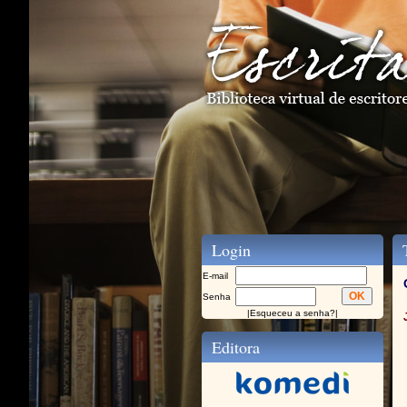
Login
T
E-mail
Senha
|
Esqueceu a senha?
|
Editora