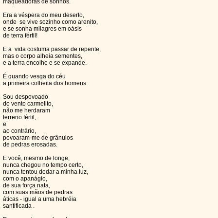
maqueadoras de sonhos.
Era a véspera do meu deserto,
onde se vive sozinho como arenito,
e se sonha milagres em oásis
de terra fértil!
E a vida costuma passar de repente,
mas o corpo alheia sementes,
e a terra encolhe e se expande.
É quando vesga do céu
a primeira colheita dos homens
Sou despovoado
do vento carmelito,
não me herdaram
terreno fértil,
e
ao contrário,
povoaram-me de grânulos
de pedras erosadas.
E você, mesmo de longe,
nunca chegou no tempo certo,
nunca tentou dedar a minha luz,
com o apanágio,
de sua força nata,
com suas mãos de pedras
áticas - igual a uma hebréia
santificada .