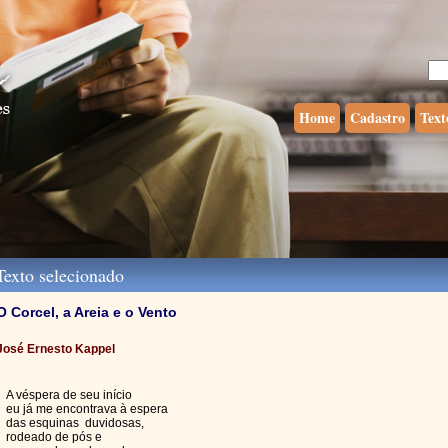
Home
Cadastro
Text
exto selecionado
O Corcel, a Areia e o Vento
José Ernesto Kappel
A véspera de seu início
eu já me encontrava à espera
das esquinas duvidosas,
rodeado de pós e