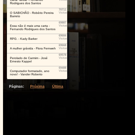
Rodrigues dos Santos
70711
O SABICHÃO - Robério Pereira
Visitas
Barreto
69887
Essa não é mais uma carta -
Visitas
Fernando Rodrigues dos Santos
69684
RPG. - Kady Barker
Visitas
69668
A mulher grávida - Flora Fernweh
Visitas
69578
Perolado de Carmim - José
Visitas
Ernesto Kappel
69488
Computador formatado, ano
Visitas
novo! - Vander Roberto
Páginas:
Próxima
Última