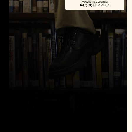
www.komedi.com.br
tel.:(19)3234.4864