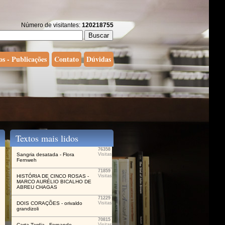
Número de visitantes:
120218755
os - Publicações
Contato
Dúvidas
Textos mais lidos
76358
Sangria desatada - Flora
Visitas
Fernweh
71859
HISTÓRIA DE CINCO ROSAS -
Visitas
MARCO AURÉLIO BICALHO DE
ABREU CHAGAS
71229
DOIS CORAÇÕES - orivaldo
Visitas
grandizoli
70815
Carta Tardia - Fernando
Visitas